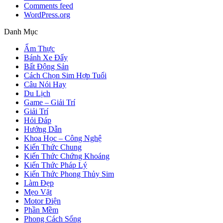
Comments feed
WordPress.org
Danh Mục
Ẩm Thực
Bánh Xe Đẩy
Bất Động Sản
Cách Chọn Sim Hợp Tuổi
Câu Nói Hay
Du Lịch
Game – Giải Trí
Giải Trí
Hỏi Đáp
Hướng Dẫn
Khoa Học – Công Nghệ
Kiến Thức Chung
Kiến Thức Chứng Khoáng
Kiến Thức Pháp Lý
Kiến Thức Phong Thủy Sim
Làm Đẹp
Mẹo Vặt
Motor Điện
Phần Mềm
Phong Cách Sống