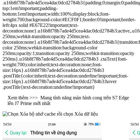
.u16b8f78b7ade4d5cea4dac0dcd2784b3{padding:0;margin:0;paddin
top:1em!important;padding-
bottom:1em!important;width:100%;display:block;font-
weight:700;background-color:#ECF0F1;border:0!important;border-
left:4px solid #E67E22!important;text-
decoration:none}.u16b8f78b7ade4d5cea4dac0dcd2784b3:active,.u16b
250ms;webkit-transition:opacity 250ms;text-
decoration:none}.u16b8f78b7ade4d5cea4dac0dcd2784b3{transition:
color 250ms;webkit-transition:background-color
250ms;opacity:1;transition:opacity 250ms;webkit-transition:opacity
250ms}.u16b8f78b7ade4d5cea4dac0dcd2784b3 .ctaText{font-
weight:700;color:inherit;text-decoration:none;font-
size:16px}.u16b8f78b7ade4d5cea4dac0dcd2784b3
.postTitle{color:inherit;text-decoration:underline!important;font-
size:16px}.u16b8f78b7ade4d5cea4dac0dcd2784b3:hover
.postTitle{text-decoration:underline!important}
Xem thêm >>>
Mang tính năng màn hình cong trên S7 Edge
lên J7 Prime mới nhất