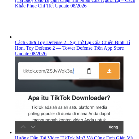
[Tại Sao] Zalo Bị cấm Chặn Tin Nhắn Của Người Lạ – Cách
Khắc Phục Chi Tiết Update 08/2026
Cách Chơi Toy Defense 2 : Sự Trở Lại Của Chiến Binh Tí
Hon, ‎Toy Defense 2 — Tower Defense Trên App Store
Update 08/2026
Hướng Dẫn Tải Video TikTok Mp3 Vô Cùng Đơn Giản Và