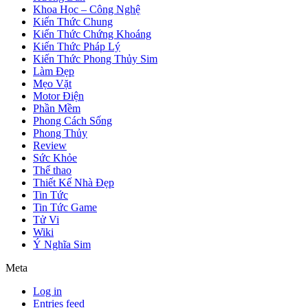
Khoa Học – Công Nghệ
Kiến Thức Chung
Kiến Thức Chứng Khoáng
Kiến Thức Pháp Lý
Kiến Thức Phong Thủy Sim
Làm Đẹp
Mẹo Vặt
Motor Điện
Phần Mềm
Phong Cách Sống
Phong Thủy
Review
Sức Khỏe
Thể thao
Thiết Kế Nhà Đẹp
Tin Tức
Tin Tức Game
Tử Vi
Wiki
Ý Nghĩa Sim
Meta
Log in
Entries feed