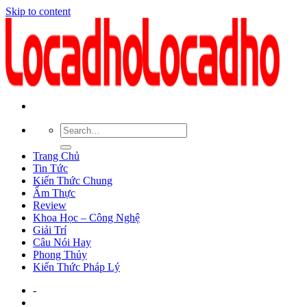
Skip to content
Trang Chủ
Tin Tức
Kiến Thức Chung
Ẩm Thực
Review
Khoa Học – Công Nghệ
Giải Trí
Câu Nói Hay
Phong Thủy
Kiến Thức Pháp Lý
-