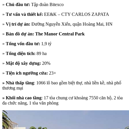
»
Chủ đầu tư:
Tập đoàn Bitexco
»
Tư vấn và thiết kế:
EE&K – CTY CARLOS ZAPATA
»
Vị trí dự án:
Đường Nguyễn Xiển, quận Hoàng Mai, HN
»
Bản đồ dự án: The Manor Central Park
»
Tổng vốn đầu tư:
1,9 tỷ
»
Tổng diện tích:
89 ha
»
Mật độ xây dựng:
20%
»
Tiện ích ngưỡng cửa:
23+
» Nhà thấp tầng
: 1066 lô bao gồm biệt thự, nhà liền kề, nhà phố
thương mại
» Khối nhà cao tầng
: 17 tòa chung cư khoảng 7550 căn hộ, 2 tòa
đa chức năng, 1 tòa văn phòng