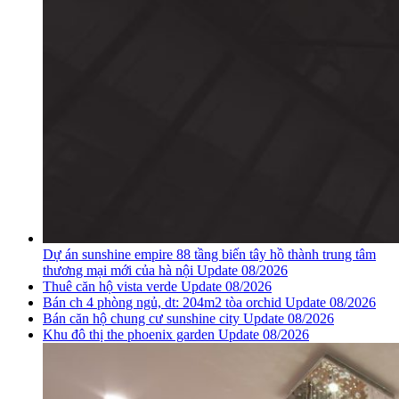
Dự án sunshine empire 88 tầng biến tây hồ thành trung tâm
thương mại mới của hà nội Update 08/2026
Thuê căn hộ vista verde Update 08/2026
Bán ch 4 phòng ngủ, dt: 204m2 tòa orchid Update 08/2026
Bán căn hộ chung cư sunshine city Update 08/2026
Khu đô thị the phoenix garden Update 08/2026