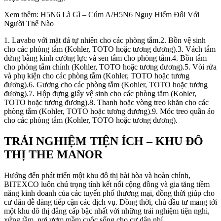
Xem thêm: H5N6 Là Gì – Cúm A/H5N6 Nguy Hiểm Đối Với
Người Thế Nào
1. Lavabo với mặt đá tự nhiên cho các phòng tắm.2. Bồn vệ sinh
cho các phòng tắm (Kohler, TOTO hoặc tương đương).3. Vách tắm
đứng bằng kính cường lực và sen tắm cho phòng tắm.4. Bồn tắm
cho phòng tắm chính (Kohler, TOTO hoặc tương đương).5. Vòi rửa
và phụ kiện cho các phòng tắm (Kohler, TOTO hoặc tương
đương).6. Gương cho các phòng tắm (Kohler, TOTO hoặc tương
đương).7. Hộp đựng giấy vệ sinh cho các phòng tắm (Kohler,
TOTO hoặc tương đương).8. Thanh hoặc vòng treo khăn cho các
phòng tắm (Kohler, TOTO hoặc tương đương).9. Móc treo quần áo
cho các phòng tắm (Kohler, TOTO hoặc tương đương).
TRẢI NGHIỆM TIỆN ÍCH – KHU ĐÔ
THỊ THE MANOR
Hướng đến phát triển một khu đô thị hài hòa và hoàn chỉnh,
BITEXCO luôn chú trọng tính kết nối cộng đồng và gia tăng tiềm
năng kinh doanh của các tuyến phố thương mại, đồng thời giúp cho
cư dân dễ dàng tiếp cận các dịch vụ. Đồng thời, chủ đầu tư mang tới
một khu đô thị đẳng cấp bậc nhất với những trải nghiệm tiện nghi,
xứng tầm, nơi ươm mầm cuộc sống cho cư dân nhí