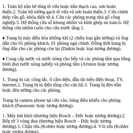
1. Toàn bộ trần bê tông tô vữa hoặc trần thạch cao, sơn hoàn
thiện.2. Toàn bộ tường gạch tô vữa và sơn hoàn thiện.3. Cửa chính
thép vân gỗ, khóa điện tử.4. Cửa các phòng trong nhà gỗ công
nghiệp.5. Hệ thống cửa sổ khung nhôm và kính ghép an toàn.6. Hệ
thống cửa nhôm cuốn cho cửa trước tầng 1.
♦ Trang bị máy điều hòa không khí (2 chiều loại gắn tường) và ống
dẫn cho 01 phòng khách, 01 phòng ngủ chính. Đồng thời trang bị
ống dẫn cho các phòng còn lại (Daikin hoặc loại tương đương).
♦ Cung cấp nước và nước nóng cho bếp và các phòng tắm qua bằng
bình đun nước nóng tạibếp và phòng tắm (Ariston hoặc tương
đương).
1. Trang bị các công tắc, ổ cắm điện, đầu tín hiệu điện thoại, TV,
internet.2. Trang bị tủ điện tổng cho căn hộ.3. Trang bị đèn trần
hoặc đèn tường cho các phòng.
Trang bị camera phone tại cửa vào, bảng điều khiển cho phòng
khách (Panasonic hoặc tương đương).
1. Máy hút khói (thương hiệu Bosch – Đức hoặc tương đương).2.
Bếp từ 3 vùng đun (thương hiệu Bosch – Đức hoặc tương
đương).3. Chậu rửa (Kohler hoặc tương đương).4. Vòi rửa (Kohler
hoặc tương đương).