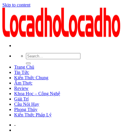
Skip to content
Trang Chủ
Tin Tức
Kiến Thức Chung
Ẩm Thực
Review
Khoa Học – Công Nghệ
Giải Trí
Câu Nói Hay
Phong Thủy
Kiến Thức Pháp Lý
-