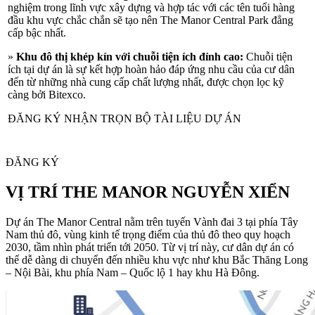
nghiệm trong lĩnh vực xây dựng và hợp tác với các tên tuổi hàng
đầu khu vực chắc chắn sẽ tạo nên The Manor Central Park đẳng
cấp bậc nhất.
»
Khu đô thị khép kín với chuỗi tiện ích đỉnh cao:
Chuỗi tiện
ích tại dự án là sự kết hợp hoàn hảo đáp ứng nhu cầu của cư dân
đến từ những nhà cung cấp chất lượng nhất, được chọn lọc kỹ
càng bởi Bitexco.
ĐĂNG KÝ NHẬN TRỌN BỘ TÀI LIỆU DỰ ÁN
ĐĂNG KÝ
VỊ TRÍ THE MANOR NGUYỄN XIỂN
Dự án The Manor Central nằm trên tuyến Vành đai 3 tại phía Tây
Nam thủ đô, vùng kinh tế trọng điểm của thủ đô theo quy hoạch
2030, tầm nhìn phát triển tới 2050. Từ vị trí này, cư dân dự án có
thể dễ dàng di chuyển đến nhiều khu vực như khu Bắc Thăng Long
– Nội Bài, khu phía Nam – Quốc lộ 1 hay khu Hà Đông.