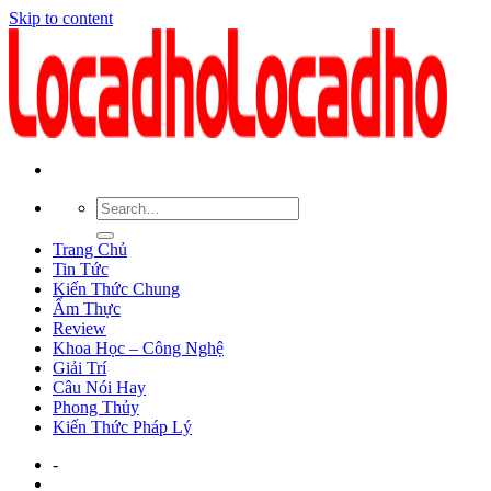
Skip to content
Trang Chủ
Tin Tức
Kiến Thức Chung
Ẩm Thực
Review
Khoa Học – Công Nghệ
Giải Trí
Câu Nói Hay
Phong Thủy
Kiến Thức Pháp Lý
-