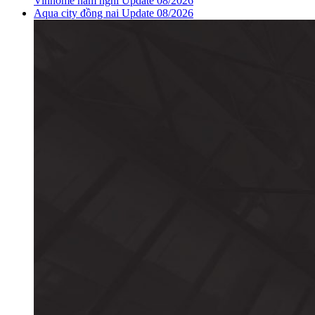
Vinhome hàm nghi Update 08/2026
Aqua city đồng nai Update 08/2026