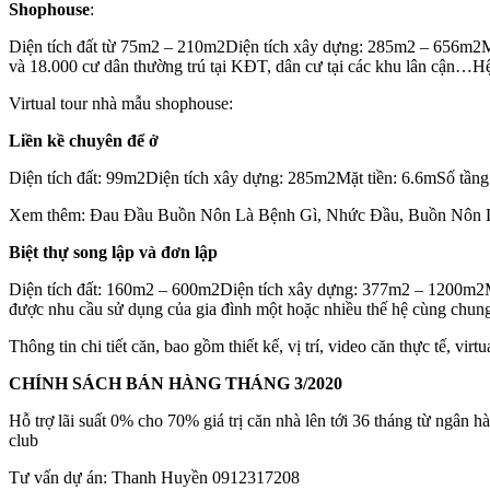
Shophouse
:
Diện tích đất từ 75m2 – 210m2Diện tích xây dựng: 285m2 – 656m2Mặt 
và 18.000 cư dân thường trú tại KĐT, dân cư tại các khu lân cận…H
Virtual tour nhà mẫu shophouse:
Liền kề chuyên để ở
Diện tích đất: 99m2Diện tích xây dựng: 285m2Mặt tiền: 6.6mSố tầng: 4
Xem thêm: Đau Đầu Buồn Nôn Là Bệnh Gì, Nhức Đầu, Buồn Nôn 
Biệt thự song lập và đơn lập
Diện tích đất: 160m2 – 600m2Diện tích xây dựng: 377m2 – 1200m2Mặt 
được nhu cầu sử dụng của gia đình một hoặc nhiều thế hệ cùng chung
Thông tin chi tiết căn, bao gồm thiết kế, vị trí, video căn thực tế, vir
CHÍNH SÁCH BÁN HÀNG THÁNG 3/2020
Hỗ trợ lãi suất 0% cho 70% giá trị căn nhà lên tới 36 tháng từ ngâ
club
Tư vấn dự án: Thanh Huyền 0912317208