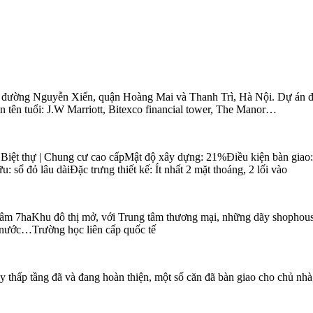
 tại đường Nguyễn Xiển, quận Hoàng Mai và Thanh Trì, Hà Nội. Dự án đ
n tên tuổi: J.W Marriott, Bitexco financial tower, The Manor…
Biệt thự | Chung cư cao cấpMật độ xây dựng: 21%Điều kiện bàn giao: 
 sổ đỏ lâu dàiĐặc trưng thiết kế: Ít nhất 2 mặt thoáng, 2 lối vào
âm 7haKhu đô thị mở, với Trung tâm thương mại, những dãy shophouse 
c nước…Trường học liên cấp quốc tế
y thấp tầng đã và đang hoàn thiện, một số căn đã bàn giao cho chủ nhà