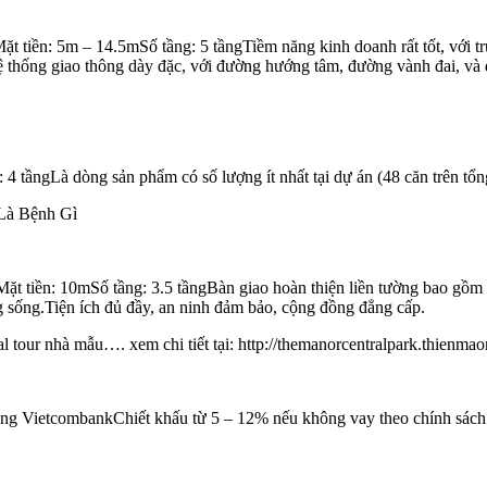
tiền: 5m – 14.5mSố tầng: 5 tầngTiềm năng kinh doanh rất tốt, với tr
ệ thống giao thông dày đặc, với đường hướng tâm, đường vành đai, và
 tầngLà dòng sản phẩm có số lượng ít nhất tại dự án (48 căn trên tổng
Là Bệnh Gì
tiền: 10mSố tầng: 3.5 tầngBàn giao hoàn thiện liền tường bao gồm tha
 sống.Tiện ích đủ đầy, an ninh đảm bảo, cộng đồng đẳng cấp.
tual tour nhà mẫu…. xem chi tiết tại: http://themanorcentralpark.thienmao
n hàng VietcombankChiết khấu từ 5 – 12% nếu không vay theo chính sác