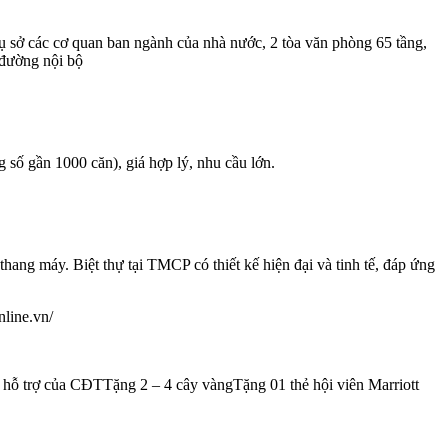
ụ sở các cơ quan ban ngành của nhà nước, 2 tòa văn phòng 65 tầng,
 đường nội bộ
 số gần 1000 căn), giá hợp lý, nhu cầu lớn.
ng máy. Biệt thự tại TMCP có thiết kế hiện đại và tinh tế, đáp ứng
nline.vn/
h hỗ trợ của CĐTTặng 2 – 4 cây vàngTặng 01 thẻ hội viên Marriott