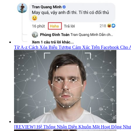
Từ A-z Cách Xóa Biểu Tượng Cảm Xúc Trên Facebook Cho A
[REVIEW] Hệ Thống Nhận Diện Khuôn Mặt Hoạt Động Như 