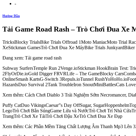
-
Hướng Dẫn
Tải Game Road Rash – Trò Chơi Đua Xe 
TricksBlocky TrialsBike Trials Offroad 1Moto ManiacMoto Trial 
XeStickman GamesTrò Chơi Đua Xe MáyBike Trials JunkyardBiker 
Đang xem: Tải game road rash
Subway SurfersTemple Run 2Venge.ioStickman HookBrain Test: T
2FlyOrDie.ioGold Digger FRVRLife – The GameBlocky CarsCombat 
OnlineSmash KartsG-Switch 3Repuls.ioTunnel RushYoHoHo.ioFootb
HazardsDuo Survival 2Tank TroubleIron SnoutMiniBattlesCats L
Xem thêm: Cách Chơi Diablo 3 Trải Nghiệm Sớm Necromancer, Dia
Puffy CatDuo VikingsCaesar”s Day OffSugar, SugarHoppenhelmTop C
LegoTrò Chơi Bắn SúngGame Lửa và NướcTrò Chơi Trí Nhà CửaTr
TrangTrò Chơi Xe TảiTrò Chơi Đậu XeTrò Chơi Đua Xe Đạp
Xem thêm: Các Phần Mềm Tăng Chất Lượng Âm Thanh Mp3 Lên 3