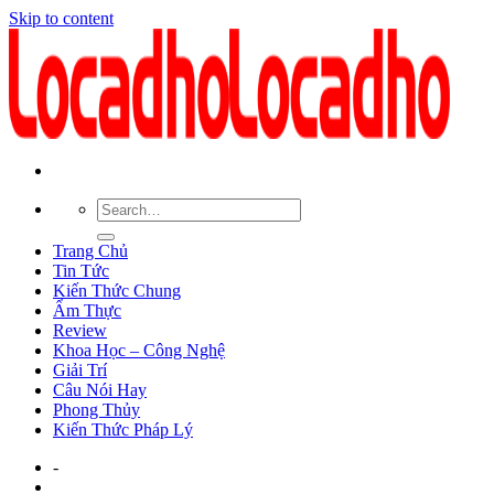
Skip to content
Trang Chủ
Tin Tức
Kiến Thức Chung
Ẩm Thực
Review
Khoa Học – Công Nghệ
Giải Trí
Câu Nói Hay
Phong Thủy
Kiến Thức Pháp Lý
-