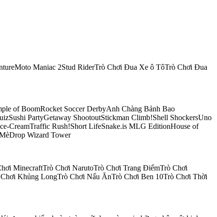
ventureMoto Maniac 2Stud RiderTrò Chơi Đua Xe ô TôTrò Chơi Đua
emple of BoomRocket Soccer DerbyAnh Chàng Bảnh Bao
uizSushi PartyGetaway ShootoutStickman Climb!Shell ShockersUno
e-CreamTraffic Rush!Short LifeSnake.is MLG EditionHouse of
u MèDrop Wizard Tower
Chơi MinecraftTrò Chơi NarutoTrò Chơi Trang ĐiểmTrò Chơi
 Chơi Khủng LongTrò Chơi Nấu ĂnTrò Chơi Ben 10Trò Chơi Thời