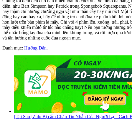
Chúng tôi đem đến cho bạn nhiều loại trò chơi đua xe môtô đa dạng, 
điển, như Bart Simpson hay Patrick trong Spongebob Squarepants. Nhữn
hay thậm chí những chướng ngại vật như thân cây hay núi rác! Một r
động bay cao bay xa, hãy để những trò chơi đua xe phân khối lớn né
hơn lướt trên bàn phím là mấy. Chỉ với 4 phím lên, xuống, trái, phải
thầy điều khiển môtô từ lúc nào chẳng hay! Nếu bạn tưởng những trò m
thể nhấc bổng tay đua của mình lên không trung, và rồi lượn qua lượn
và tận hưởng những cuộc đua ngoạn mục.
Danh mục:
Hướng Dẫn
.
[Tại Sao] Zalo Bị cấm Chặn Tin Nhắn Của Người Lạ – Cách K