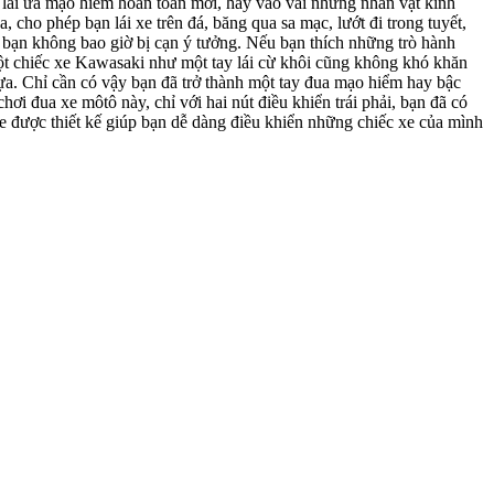
y lái ưa mạo hiểm hoàn toàn mới, hay vào vai những nhân vật kinh
cho phép bạn lái xe trên đá, băng qua sa mạc, lướt đi trong tuyết,
 bạn không bao giờ bị cạn ý tưởng. Nếu bạn thích những trò hành
ột chiếc xe Kawasaki như một tay lái cừ khôi cũng không khó khăn
hựa. Chỉ cần có vậy bạn đã trở thành một tay đua mạo hiểm hay bậc
ơi đua xe môtô này, chỉ với hai nút điều khiển trái phải, bạn đã có
xe được thiết kế giúp bạn dễ dàng điều khiển những chiếc xe của mình