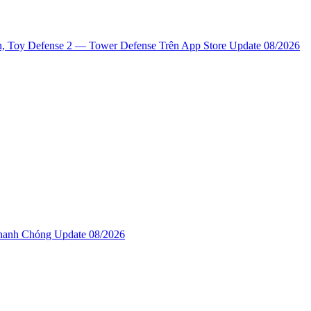
n, ‎Toy Defense 2 — Tower Defense Trên App Store Update 08/2026
anh Chóng Update 08/2026