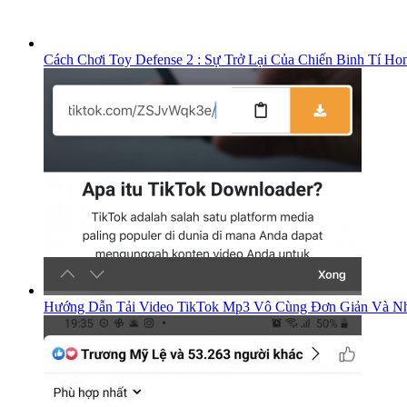
Cách Chơi Toy Defense 2 : Sự Trở Lại Của Chiến Binh Tí Ho
Hướng Dẫn Tải Video TikTok Mp3 Vô Cùng Đơn Giản Và Nh