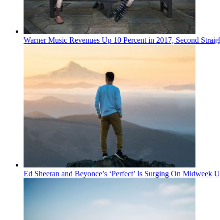
Warner Music Revenues Up 10 Percent in 2017, Second Straigh
Ed Sheeran and Beyonce’s ‘Perfect’ Is Surging On Midweek U