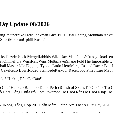
Máy Update 08/2026
Racing 2Superbike HeroStickman Bike PRX Trial Racing Mountain Ad
StreetMotorunUphill Rush 5
ricky PuzzlesStick MergeRabbids Wild RaceMad GunZCrossy RoadT
OnlineFury WarsRaft Wars MultiplayerShape FoldThe Impossible Q
all MastersIdle Digging TycoonLudo HeroMerge Round RacersBad Ic
ove CakeRetro BowlRodeo StampedeParkour RaceCuộc Phiêu Lưu Mà
blo3 Hướng Dẫn Cơ Bản!!!
hef Hero 29 Ball PoolDunk PerfectClash of SkullsTrò Chơi .ioTrò 
ò Chơi Công ChúaTrò Chơi PokemonTrò Chơi RắnTrò Chơi NinjaTrò
20Kbps, Tổng Hợp 20+ Phần Mềm Chỉnh Âm Thanh Cực Hay 2020