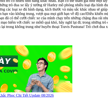
mỗi trò có nhiều tính năng khác nhau. Bạn có thể tham gia như một ta
g trò đua xe lấy ý tưởng từ Harley mô phỏng nhiều loại địa hình đua, 
ừng các loại xe đủ hình dạng, kích thước và màu sắc khác nhau sẽ giúp
m bạn vào không trung, vượt qua mọi giới hạn về độ cao!Điều khiển m
, bạn đã có thể cưỡi chiếc xe của mình chạy trên những chặng đua rải n
ạo hiểm với chiếc xe môtô quá khó, hãy nghĩ lại đi; trong những trò ch
 lại trong không trung như huyền thoại Travis Pastrana! Trò chơi đua 
hắc Phục Chi Tiết Update 08/2026