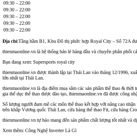
09:30 – 22:00
09:30 – 22:00
09:30 – 22:00
09:30 – 22:00
09:30 – 22:00
Địa chỉ
:Tầng hầm B1, Khu Đô thị phức hợp Royal City – Số 72A 
thienmaonline.vn là hệ thống bán lẻ hàng đầu và chuyên phân phối các
Bạn đang xem: Supersports royal city
thienmaonline.vn được thành lập tại Thái Lan vào tháng 12/1996, xuất
lớn nhất tại Thái Lan.
thienmaonline.vn là địa điểm mua sắm các sản phẩm thể thao & thời t
gia thể dục thể thao được đào tạo, thienmaonline.vn đã được công nhậ
Số lượng người đam mê các môn thể thao kết hợp với nâng cao nhận 
trên khắp Vương quốc Thái Lan, cửa hàng thể thao Fit, cửa hàng Cr
thienmaonline.vn tự hào mang đến sản phẩm chất lượng tốt nhất và d
Xem thêm: Công Nghệ Inverter Là Gì