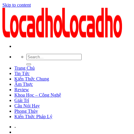
Skip to content
Trang Chủ
Tin Tức
Kiến Thức Chung
Ẩm Thực
Review
Khoa Học – Công Nghệ
Giải Trí
Câu Nói Hay
Phong Thủy
Kiến Thức Pháp Lý
-