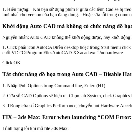
1. Hiện tượng:– Khi bạn sử dụng phím F giữa các lệnh Cad sẽ bị tre
mới nhất cho version của bạn đang dùng.– Hoặc sửa lỗi trong comm
Khởi động Auto CAD mà không có chức năng đồ họa 
Nguyên nhân: Auto CAD không thể khởi động được, hay khởi động lâ
1. Click phải icon AutoCADtrên desktop hoặc trong Start menu click c
cuối.VD:“C:Program FilesAutoCAD XXacad.exe” /nohardware
Click OK
Tắt chức năng đồ họa trong Auto CAD – Disable Ha
1. Nhập lệnh Options trong Command line, Enter. (H1)
2. Cửa sổ CAD Options sẽ hiện ra. Chọn tab System, click Graphics
3. TRong cửa sổ Graphics Performance, chuyển nút Hardware Accele
FIX – 3ds Max: Error when launching “COM Error: Co
Trình trạng lỗi khi mở file 3ds Max: