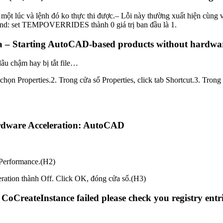
o một lúc và lệnh đó ko thực thi được.– Lỗi này thường xuất hiện cùn
and: set TEMPOVERRIDES thành 0 giá trị ban đầu là 1.
– Starting AutoCAD-based products without hardware
u chậm hay bị tắt file…
họn Properties.2. Trong cửa sổ Properties, click tab Shortcut.3. Trong
rdware Acceleration: AutoCAD
 Performance.(H2)
ration thành Off. Click OK, đóng cửa sổ.(H3)
CreateInstance failed please check you registry entr