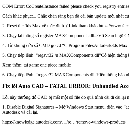
COM Error: CoCreateInstance failed please check you registry entrie
Cách khắc phục:1. Chắc chắn rằng bạn đã cài bản update mới nhất củ
2. Reset the 3ds Max về mặc định. ( Link tham khảo https://www.f
3. Chạy lại thông số register MAXComponents.dll->Vô Search gõ CM
4. Từ khung cửa sổ CMD gõ cd “C:Program FilesAutodesk3ds Max ”
5. Chạy tiếp lệnh: “regsvr32 /u MAXComponents.dll”Có hiện thông b
Xem thêm: tai game one piece mobile
6. Chạy tiếp lệnh: “regsvr32 MAXComponents.dll”Hiện thông báo như
Fix lỗi Auto CAD – FATAL ERROR: Unhandled Acces
Lỗi này thường dó CAD bị mất một số file do quá trình cài đi cài lại 
1. Disable Digital Signatures:– Mở Windows Start menu, điền vào “ac
Autodesk và cài lại.
https://knowledge.autodesk.com/…/re…/remove-windows-products