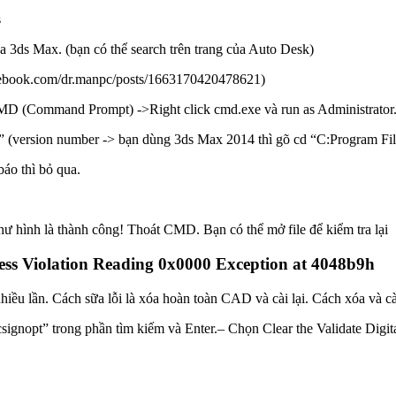
s
a 3ds Max. (bạn có thể search trên trang của Auto Desk)
acebook.com/dr.manpc/posts/1663170420478621)
D (Command Prompt) ->Right click cmd.exe và run as Administrator.
 (version number -> bạn dùng 3ds Max 2014 thì gõ cd “C:Program Fi
áo thì bỏ qua.
 hình là thành công! Thoát CMD. Bạn có thể mở file để kiểm tra lại
s Violation Reading 0x0000 Exception at 4048b9h
nhiều lần. Cách sữa lỗi là xóa hoàn toàn CAD và cài lại. Cách xóa và cà
signopt” trong phần tìm kiếm và Enter.– Chọn Clear the Validate Digit