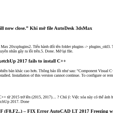
will now close.” Khi mở file AutoDesk 3dsMax
x 20xxplugins2. Tiến hành đổi tên folder plugins -> plugins_old3. Tạo
yên nhân gây ra lỗi trên.5. Done. Mở lại file.
tchUp 2017 fails to install C++
 phiên bản khác cao hơn. Thông báo lỗi như sau: “Component Visual C++
stalled. Installation of this version cannot continue. To configure or 
 từ 2015 trở lên (2015, 2017)… ? Chú ý: Việc xóa này có thể ảnh hưở
ketchUp 2017. Done
F (F8,F2..) – FIX Error AutoCAD LT 2017 Freezing wh