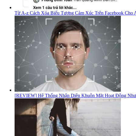
Từ A-z Cách Xóa Biểu Tượng Cảm Xúc Trên Facebook Cho A
[REVIEW] Hệ Thống Nhận Diện Khuôn Mặt Hoạt Động Như 