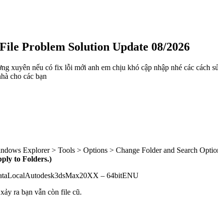
 File Problem Solution Update 08/2026
ường xuyên nếu có fix lỗi mới anh em chịu khó cập nhập nhé các cách s
 nhà cho các bạn
indows Explorer > Tools > Options > Change Folder and Search Optio
ply to Folders.)
DataLocalAutodesk3dsMax20XX – 64bitENU
ảy ra bạn vẫn còn file cũ.