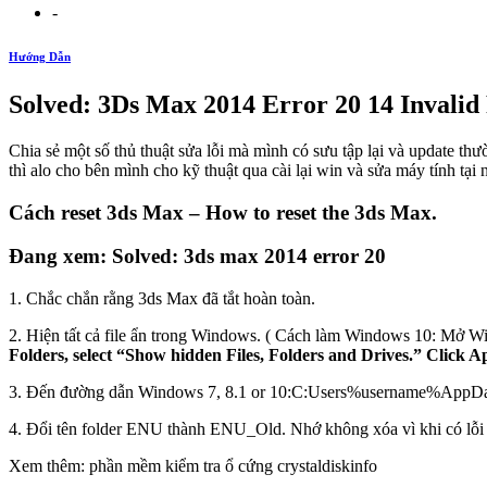
-
Hướng Dẫn
Solved: 3Ds Max 2014 Error 20 14 Invalid
Chia sẻ một số thủ thuật sửa lỗi mà mình có sưu tập lại và update th
thì alo cho bên mình cho kỹ thuật qua cài lại win và sửa máy tính tại
Cách reset 3ds Max – How to reset the 3ds Max.
Đang xem: Solved: 3ds max 2014 error 20
1. Chắc chắn rằng 3ds Max đã tắt hoàn toàn.
2. Hiện tất cả file ẩn trong Windows. ( Cách làm Windows 10: Mở W
Folders, select “Show hidden Files, Folders and Drives.” Click Ap
3. Đến đường dẫn Windows 7, 8.1 or 10:C:Users%username%App
4. Đổi tên folder ENU thành ENU_Old. Nhớ không xóa vì khi có lỗi x
Xem thêm: phần mềm kiểm tra ổ cứng crystaldiskinfo