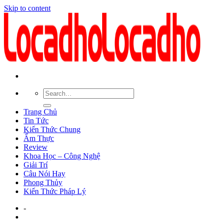
Skip to content
Trang Chủ
Tin Tức
Kiến Thức Chung
Ẩm Thực
Review
Khoa Học – Công Nghệ
Giải Trí
Câu Nói Hay
Phong Thủy
Kiến Thức Pháp Lý
-