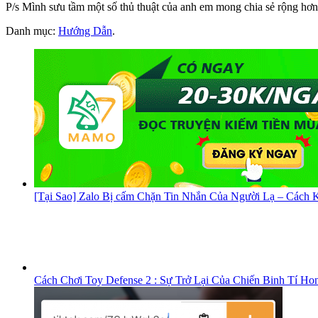
P/s Mình sưu tầm một số thủ thuật của anh em mong chia sẻ rộng hơ
Danh mục:
Hướng Dẫn
.
[Tại Sao] Zalo Bị cấm Chặn Tin Nhắn Của Người Lạ – Cách K
Cách Chơi Toy Defense 2 : Sự Trở Lại Của Chiến Binh Tí Ho