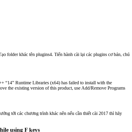
 folder khác tên plugins4. Tiến hành cài lại các plugins cơ bản, chú
 “14” Runtime Libraries (x64) has failed to install with the
remove the existing version of this product, use Add/Remove Programs
ng tới các chương trình khác nên nếu cần thiết cài 2017 thì hãy
ile using F keys