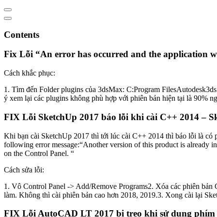
Contents
Fix Lỗi “An error has occurred and the application 
Cách khắc phục:
1. Tìm đến Folder plugins của 3dsMax: C:Program FilesAutodesk3ds Ma
ý xem lại các plugins không phù hợp với phiên bản hiện tại là 90% ngu
FIX Lỗi SketchUp 2017 báo lỗi khi cài C++ 2014 – Ske
Khi bạn cài SketchUp 2017 thì tới lúc cài C++ 2014 thì báo lỗi là có
following error message:“Another version of this product is already in
on the Control Panel. “
Cách sửa lỗi:
1. Vô Control Panel -> Add/Remove Programs2. Xóa các phiên bản C++
làm. Không thì cài phiên bản cao hơn 2018, 2019.3. Xong cài lại S
FIX Lỗi AutoCAD LT 2017 bị treo khi sử dụng phím 