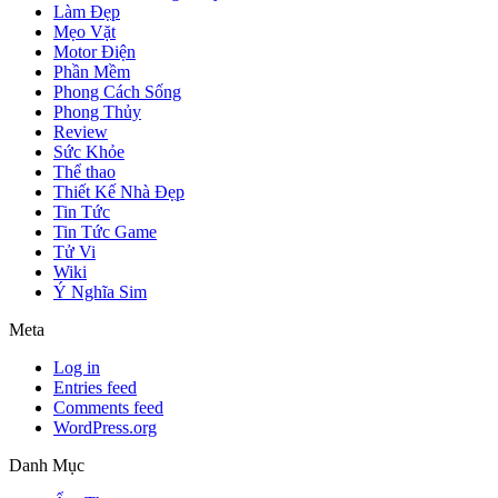
Làm Đẹp
Mẹo Vặt
Motor Điện
Phần Mềm
Phong Cách Sống
Phong Thủy
Review
Sức Khỏe
Thể thao
Thiết Kế Nhà Đẹp
Tin Tức
Tin Tức Game
Tử Vi
Wiki
Ý Nghĩa Sim
Meta
Log in
Entries feed
Comments feed
WordPress.org
Danh Mục