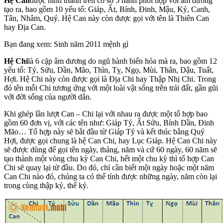
Hệ Can
được hình thành trên cơ sở 5 hành phối hợp với âm dương
tạo ra, bao gồm 10 yếu tố: Giáp, Ất, Bính, Đinh, Mậu, Kỷ, Canh,
Tân, Nhâm, Quý. Hệ Can này còn được gọi với tên là Thiên Can
hay Địa Can.
Bạn đang xem: Sinh năm 2011 mệnh gì
Hệ Chi
là 6 cặp âm dương do ngũ hành biến hóa mà ra, bao gồm 12
yếu tố: Tý, Sửu, Dần, Mão, Thìn, Tỵ, Ngọ, Mùi, Thân, Dậu, Tuất,
Hợi. Hệ Chi này còn được gọi là Địa Chi hay Thập Nhị Chi. Trong
đó tên mỗi Chi tương ứng với một loài vật sống trên trái đất, gần gũi
với đời sống của người dân.
Khi ghép lần lượt Can – Chi lại với nhau ra được một tổ hợp bao
gồm 60 đơn vị, với các tên như: Giáp Tý, Ất Sửu, Bính Dần, Đinh
Mão… Tổ hợp này sẽ bắt đầu từ Giáp Tý và kết thúc bằng Quý
Hợi, được gọi chung là hệ Can Chi, hay Lục Giáp. Hệ Can Chi này
sẽ được dùng để gọi tên ngày, tháng, năm và cứ 60 ngày, 60 năm sẽ
tạo thành một vòng chu kỳ Can Chi, hết một chu kỳ thì tổ hợp Can
Chi sẽ quay lại từ đầu. Do đó, chỉ cần biết một ngày hoặc một năm
Can Chi nào đó, chúng ta có thể tính được những ngày, năm còn lại
trong cùng thập kỷ, thế kỷ.