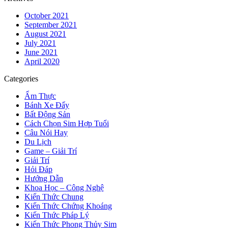
October 2021
September 2021
August 2021
July 2021
June 2021
April 2020
Categories
Ẩm Thực
Bánh Xe Đẩy
Bất Động Sản
Cách Chọn Sim Hợp Tuổi
Câu Nói Hay
Du Lịch
Game – Giải Trí
Giải Trí
Hỏi Đáp
Hướng Dẫn
Khoa Học – Công Nghệ
Kiến Thức Chung
Kiến Thức Chứng Khoáng
Kiến Thức Pháp Lý
Kiến Thức Phong Thủy Sim