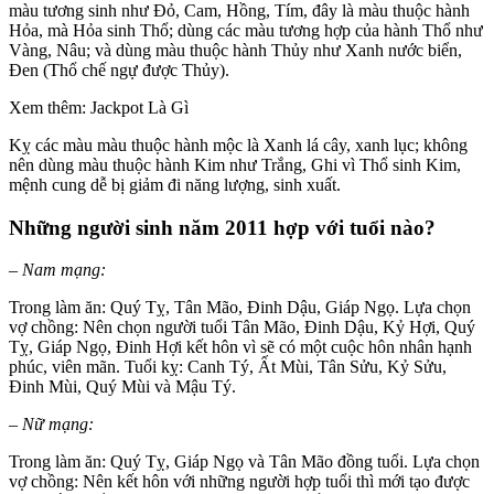
màu tương sinh như Đỏ, Cam, Hồng, Tím, đây là màu thuộc hành
Hỏa, mà Hỏa sinh Thổ; dùng các màu tương hợp của hành Thổ như
Vàng, Nâu; và dùng màu thuộc hành Thủy như Xanh nước biển,
Đen (Thổ chế ngự được Thủy).
Xem thêm: Jackpot Là Gì
Kỵ các màu màu thuộc hành mộc là Xanh lá cây, xanh lục; không
nên dùng màu thuộc hành Kim như Trắng, Ghi vì Thổ sinh Kim,
mệnh cung dễ bị giảm đi năng lượng, sinh xuất.
Những người sinh năm 2011 hợp với tuổi nào?
– Nam mạng:
Trong làm ăn: Quý Tỵ, Tân Mão, Đinh Dậu, Giáp Ngọ. Lựa chọn
vợ chồng: Nên chọn người tuổi Tân Mão, Đinh Dậu, Kỷ Hợi, Quý
Tỵ, Giáp Ngọ, Đinh Hợi kết hôn vì sẽ có một cuộc hôn nhân hạnh
phúc, viên mãn. Tuổi kỵ: Canh Tý, Ất Mùi, Tân Sửu, Kỷ Sửu,
Đinh Mùi, Quý Mùi và Mậu Tý.
– Nữ mạng:
Trong làm ăn: Quý Tỵ, Giáp Ngọ và Tân Mão đồng tuổi. Lựa chọn
vợ chồng: Nên kết hôn với những người hợp tuổi thì mới tạo được