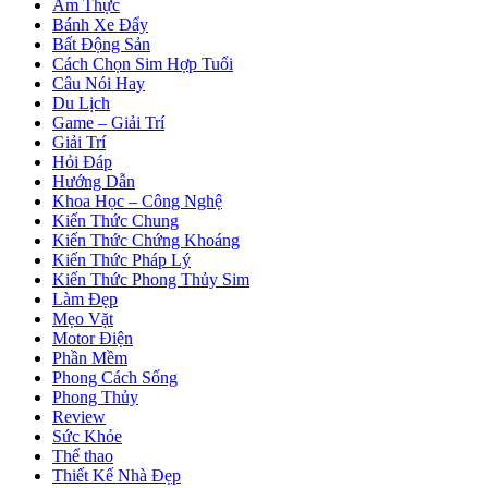
Ẩm Thực
Bánh Xe Đẩy
Bất Động Sản
Cách Chọn Sim Hợp Tuổi
Câu Nói Hay
Du Lịch
Game – Giải Trí
Giải Trí
Hỏi Đáp
Hướng Dẫn
Khoa Học – Công Nghệ
Kiến Thức Chung
Kiến Thức Chứng Khoáng
Kiến Thức Pháp Lý
Kiến Thức Phong Thủy Sim
Làm Đẹp
Mẹo Vặt
Motor Điện
Phần Mềm
Phong Cách Sống
Phong Thủy
Review
Sức Khỏe
Thể thao
Thiết Kế Nhà Đẹp