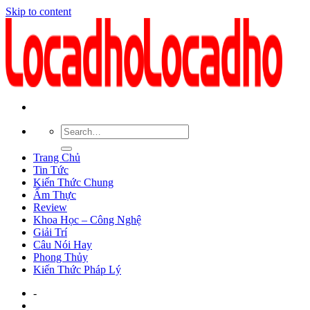
Skip to content
Trang Chủ
Tin Tức
Kiến Thức Chung
Ẩm Thực
Review
Khoa Học – Công Nghệ
Giải Trí
Câu Nói Hay
Phong Thủy
Kiến Thức Pháp Lý
-