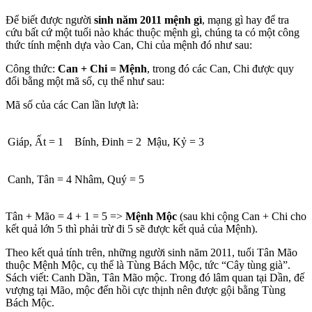
Để biết được người
sinh năm 2011 mệnh gì
, mạng gì hay để tra
cứu bất cứ một tuổi nào khác thuộc mệnh gì, chúng ta có một công
thức tính mệnh dựa vào Can, Chi của mệnh đó như sau:
Công thức:
Can + Chi = Mệnh
, trong đó các Can, Chi được quy
đổi bằng một mã số, cụ thể như sau:
Mã số của các Can lần lượt là:
Giáp, Ất = 1
Bính, Đinh = 2
Mậu, Kỷ = 3
Canh, Tân = 4
Nhâm, Quý = 5
Tân + Mão = 4 + 1 = 5 =>
Mệnh Mộc
(sau khi cộng Can + Chi cho
kết quả lớn 5 thì phải trừ đi 5 sẽ được kết quả của Mệnh).
Theo kết quả tính trên, những người sinh năm 2011, tuổi Tân Mão
thuộc Mệnh Mộc, cụ thể là Tùng Bách Mộc, tức “Cây tùng già”.
Sách viết: Canh Dần, Tân Mão mộc. Trong đó lâm quan tại Dần, đế
vượng tại Mão, mộc đến hồi cực thịnh nên được gội bằng Tùng
Bách Mộc.