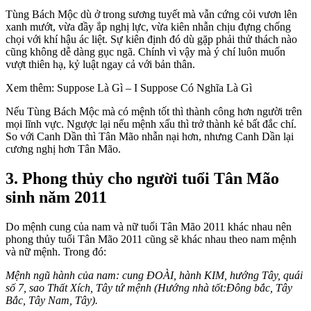
Tùng Bách Mộc dù ở trong sương tuyết mà vẫn cứng cỏi vươn lên
xanh mướt, vừa đầy ắp nghị lực, vừa kiên nhẫn chịu đựng chống
chọi với khí hậu ác liệt. Sự kiên định đó dù gặp phải thử thách nào
cũng không dễ dàng gục ngã. Chính vì vậy mà ý chí luôn muốn
vượt thiên hạ, kỷ luật ngay cả với bản thân.
Xem thêm: Suppose Là Gì – I Suppose Có Nghĩa Là Gì
Nếu Tùng Bách Mộc mà có mệnh tốt thì thành công hơn người trên
mọi lĩnh vực. Ngược lại nếu mệnh xấu thì trở thành kẻ bất đắc chí.
So với Canh Dần thì Tân Mão nhẫn nại hơn, nhưng Canh Dần lại
cương nghị hơn Tân Mão.
3. Phong thủy cho người tuổi Tân Mão
sinh năm 2011
Do mệnh cung của nam và nữ tuổi Tân Mão 2011 khác nhau nên
phong thủy tuổi Tân Mão 2011 cũng sẽ khác nhau theo nam mệnh
và nữ mệnh. Trong đó:
Mệnh ngũ hành của nam:
cung ĐOÀI, hành KIM, hướng Tây, quái
số 7, sao Thất Xích, Tây tứ mệnh (Hướng nhà tốt:Đông bắc, Tây
Bắc, Tây Nam, Tây).