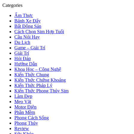
Categories
Ẩm Thực
Bánh Xe Đẩy
Bất Động Sản
Cách Chọn Sim Hợp Tuổi
Câu Nói Hay
Du Lịch
Game – Giải Trí
Giải Trí
Hỏi Đáp
Hướng Dẫn
Khoa Học – Công Nghệ
Kiến Thức Chung
Kiến Thức Chứng Khoáng
Kiến Thức Pháp Lý
Kiến Thức Phong Thủy Sim
Làm Đẹp
Mẹo Vặt
Motor Điện
Phần Mềm
Phong Cách Sống
Phong Thủy
Review
Sức Khỏe