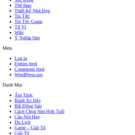
Thể thao
Thiết Kế Nhà Đẹp
Tin Tức
Tin Tức Game
Tử Vi
Wiki
Ý Nghĩa Sim
Meta
Log in
Entries feed
Comments feed
WordPress.org
Danh Mục
Ẩm Thực
Bánh Xe Đẩy
Bất Động Sản
Cách Chọn Sim Hợp Tuổi
Câu Nói Hay
Du Lịch
Game – Giải Trí
Giải Trí