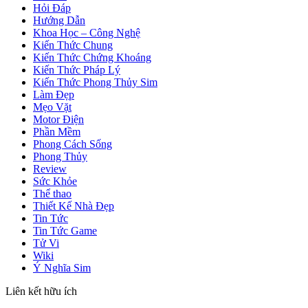
Hỏi Đáp
Hướng Dẫn
Khoa Học – Công Nghệ
Kiến Thức Chung
Kiến Thức Chứng Khoáng
Kiến Thức Pháp Lý
Kiến Thức Phong Thủy Sim
Làm Đẹp
Mẹo Vặt
Motor Điện
Phần Mềm
Phong Cách Sống
Phong Thủy
Review
Sức Khỏe
Thể thao
Thiết Kế Nhà Đẹp
Tin Tức
Tin Tức Game
Tử Vi
Wiki
Ý Nghĩa Sim
Liên kết hữu ích