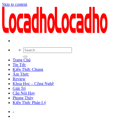
Skip to content
Trang Chủ
Tin Tức
Kiến Thức Chung
Ẩm Thực
Review
Khoa Học – Công Nghệ
Giải Trí
Câu Nói Hay
Phong Thủy
Kiến Thức Pháp Lý
-