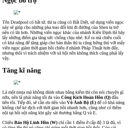
Ngọc bổ trợ
Tên Deadpool có bất tử, thì ta cũng có Bất Diệt, sử dụng viên ngọc
này sẽ giúp cho những pha trao đổi khi đi đường của Shen ta trở
nên có lãi hơn. Những viên ngọc khác của nhánh Kiên Định thì hãy
lấy những điểm gia tăng sức chống chịu nhé. Kể ra mà chiêu cuối
có khả năng để tăng giáp cho bản thân thì ta cũng hứng thú với mấy
viên ngọc giảm thời gian hồi chiêu ở nhánh Pháp Thuật hơn đấy,
nhưng thôi vì trách nhiệm với xã hội nên không thích cũng phải lấy
vậy.
Tăng kĩ năng
Là một ninja mà không đánh nhau bằng kiếm thì còn nói chuyện gì
nữa, nên là phải nâng tối đa vào
Công Kích Hoàn Hôn (Q)
đầu
tiên rồi. Tiếp đó, sẽ cần ưu tiên vào
Vô Ảnh Bộ (E)
để có khả năng
khống chế kẻ địch với thời gian hồi nhanh hơn, cũng như có thêm
nội tại hồi nội năng khi gây sát thương bằng Q và E.
Chiêu
Bảo Hộ Linh Hồn (W)
chỉ cần 1 điểm ở cấp độ 3 là đủ, vì
có tăng lên thì nó cũng chỉ giảm mỗi thời gian hồi thôi. Còn cái