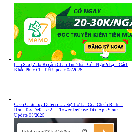
[Tại Sao] Zalo Bị cấm Chặn Tin Nhắn Của Người Lạ – Cách
Khắc Phục Chi Tiết Update 08/2026
Cách Chơi Toy Defense 2 : Sự Trở Lại Của Chiến Binh Tí
Hon, ‎Toy Defense 2 — Tower Defense Trên App Store
Update 08/2026