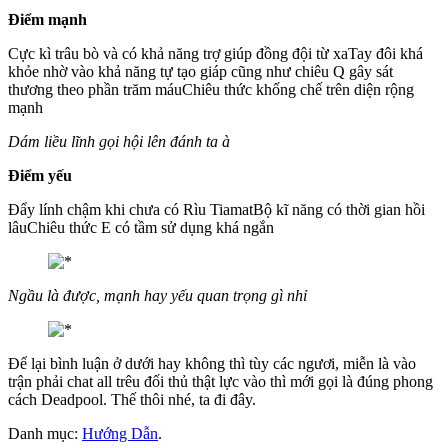
Điểm mạnh
Cực kì trâu bò và có khả năng trợ giúp đồng đội từ xaTay đôi khá
khỏe nhờ vào khả năng tự tạo giáp cũng như chiêu Q gây sát
thương theo phần trăm máuChiêu thức khống chế trên diện rộng
mạnh
Dám liều lĩnh gọi hội lên đánh ta à
Điểm yếu
Đẩy lính chậm khi chưa có Rìu TiamatBộ kĩ năng có thời gian hồi
lâuChiêu thức E có tầm sử dụng khá ngắn
Ngầu là được, mạnh hay yếu quan trọng gì nhỉ
Để lại bình luận ở dưới hay không thì tùy các ngươi, miễn là vào
trận phải chat all trêu đối thủ thật lực vào thì mới gọi là đúng phong
cách Deadpool. Thế thôi nhé, ta đi đây.
Danh mục:
Hướng Dẫn
.