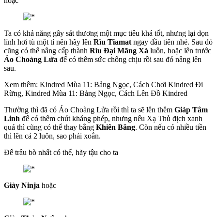
hoặc
Ta có khả năng gây sát thương một mục tiêu khá tốt, nhưng lại dọn
lính hơi tù một tí nên hãy lên
Rìu Tiamat
ngay đầu tiên nhé. Sau đó
cũng có thể nâng cấp thành
Rìu Đại Mãng Xà
luôn, hoặc lên trước
Áo Choàng Lửa
để có thêm sức chống chịu rồi sau đó nâng lên
sau.
Xem thêm: Kindred Mùa 11: Bảng Ngọc, Cách Chơi Kindred Đi
Rừng, Kindred Mùa 11: Bảng Ngọc, Cách Lên Đồ Kindred
Thường thì đã có Áo Choàng Lửa rồi thì ta sẽ lên thêm
Giáp Tâm
Linh
để có thêm chút kháng phép, nhưng nếu Xạ Thủ địch xanh
quá thì cũng có thể thay bằng
Khiên Băng
. Còn nếu có nhiều tiền
thì lên cả 2 luôn, sao phải xoắn.
Để trâu bò nhất có thể, hãy tậu cho ta
Giày Ninja
hoặc