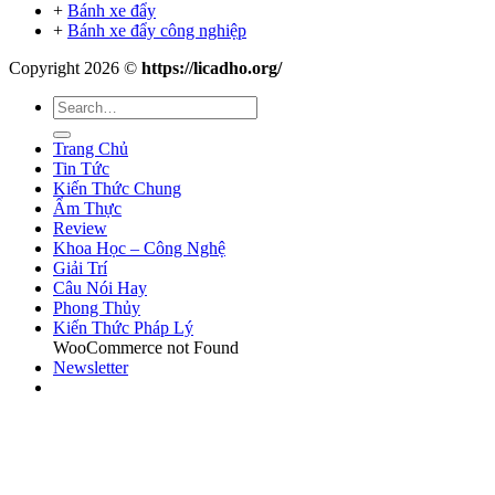
+
Bánh xe đẩy
+
Bánh xe đẩy công nghiệp
Copyright 2026 ©
https://licadho.org/
Trang Chủ
Tin Tức
Kiến Thức Chung
Ẩm Thực
Review
Khoa Học – Công Nghệ
Giải Trí
Câu Nói Hay
Phong Thủy
Kiến Thức Pháp Lý
WooCommerce not Found
Newsletter