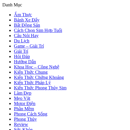
Danh Mục
Ẩm Thực
Bánh Xe Đẩy
Bất Động Sản
Cách Chọn Sim Hợp Tuổi
Câu Nói Hay
Du Lịch
Game – Giải Trí
Giải Trí
Hỏi Đáp
Hướng Dẫn
Khoa Học – Công Nghệ
Kiến Thức Chung
Kiến Thức Chứng Khoáng
Kiến Thức Pháp Lý
Kiến Thức Phong Thủy Sim
Làm Đẹp
Mẹo Vặt
Motor Điện
Phần Mềm
Phong Cách Sống
Phong Thủy
Review
Sức Khỏe