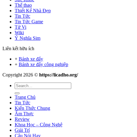
Thể thao
Thiết Kế Nhà Đẹp
Tin Tức
Tin Tức Game
Tử Vi
Wiki
Ý Nghĩa Sim
Liên kết hữu ích
+
Bánh xe đẩy
+
Bánh xe đẩy công nghiệp
Copyright 2026 ©
https://licadho.org/
Trang Chủ
Tin Tức
Kiến Thức Chung
Ẩm Thực
Review
Khoa Học – Công Nghệ
Giải Trí
Câu Nói Hay