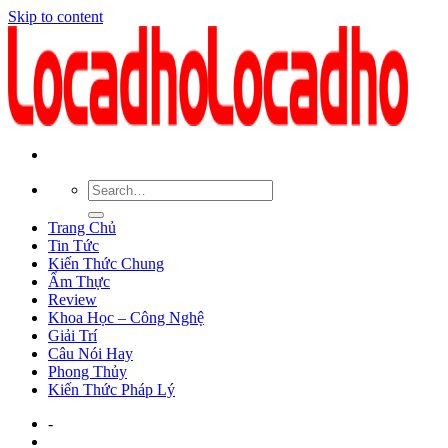
Skip to content
Trang Chủ
Tin Tức
Kiến Thức Chung
Ẩm Thực
Review
Khoa Học – Công Nghệ
Giải Trí
Câu Nói Hay
Phong Thủy
Kiến Thức Pháp Lý
-