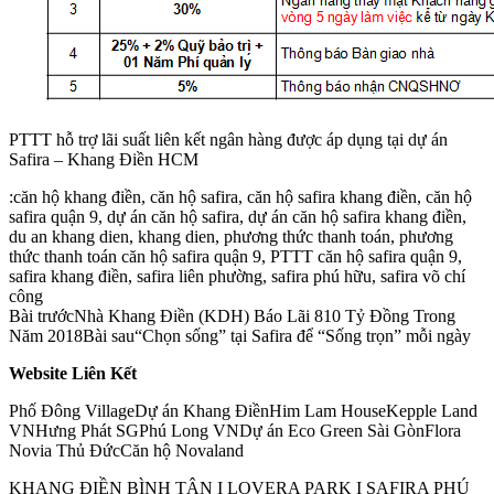
PTTT hỗ trợ lãi suất liên kết ngân hàng được áp dụng tại dự án
Safira – Khang Điền HCM
:căn hộ khang điền, căn hộ safira, căn hộ safira khang điền, căn hộ
safira quận 9, dự án căn hộ safira, dự án căn hộ safira khang điền,
du an khang dien, khang dien, phương thức thanh toán, phương
thức thanh toán căn hộ safira quận 9, PTTT căn hộ safira quận 9,
safira khang điền, safira liên phường, safira phú hữu, safira võ chí
công
Bài trướcNhà Khang Điền (KDH) Báo Lãi 810 Tỷ Đồng Trong
Năm 2018Bài sau“Chọn sống” tại Safira để “Sống trọn” mỗi ngày
Website Liên Kết
Phố Đông VillageDự án Khang ĐiềnHim Lam HouseKepple Land
VNHưng Phát SGPhú Long VNDự án Eco Green Sài GònFlora
Novia Thủ ĐứcCăn hộ Novaland
KHANG ĐIỀN BÌNH TÂN I LOVERA PARK I SAFIRA PHÚ