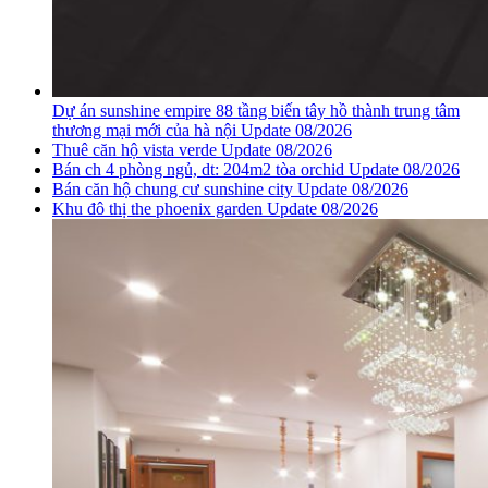
Dự án sunshine empire 88 tầng biến tây hồ thành trung tâm
thương mại mới của hà nội Update 08/2026
Thuê căn hộ vista verde Update 08/2026
Bán ch 4 phòng ngủ, dt: 204m2 tòa orchid Update 08/2026
Bán căn hộ chung cư sunshine city Update 08/2026
Khu đô thị the phoenix garden Update 08/2026