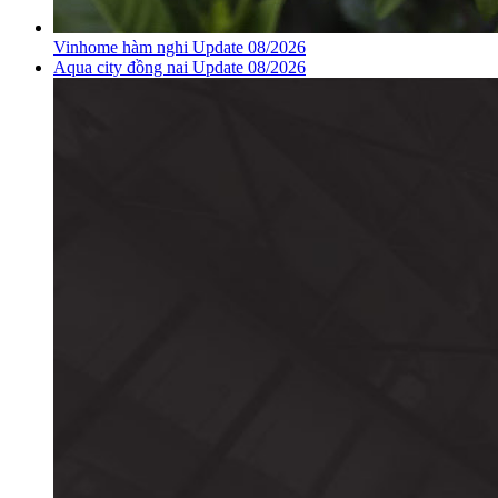
Vinhome hàm nghi Update 08/2026
Aqua city đồng nai Update 08/2026