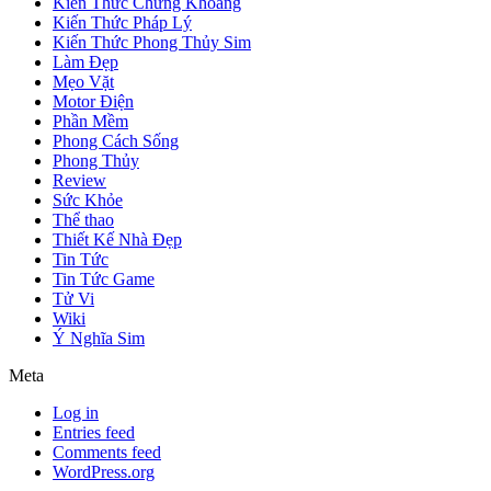
Kiến Thức Chứng Khoáng
Kiến Thức Pháp Lý
Kiến Thức Phong Thủy Sim
Làm Đẹp
Mẹo Vặt
Motor Điện
Phần Mềm
Phong Cách Sống
Phong Thủy
Review
Sức Khỏe
Thể thao
Thiết Kế Nhà Đẹp
Tin Tức
Tin Tức Game
Tử Vi
Wiki
Ý Nghĩa Sim
Meta
Log in
Entries feed
Comments feed
WordPress.org