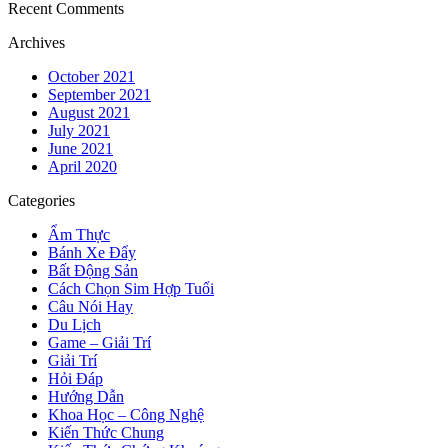
Recent Comments
Archives
October 2021
September 2021
August 2021
July 2021
June 2021
April 2020
Categories
Ẩm Thực
Bánh Xe Đẩy
Bất Động Sản
Cách Chọn Sim Hợp Tuổi
Câu Nói Hay
Du Lịch
Game – Giải Trí
Giải Trí
Hỏi Đáp
Hướng Dẫn
Khoa Học – Công Nghệ
Kiến Thức Chung