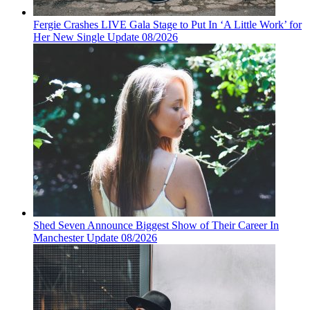
Fergie Crashes LIVE Gala Stage to Put In ‘A Little Work’ for
Her New Single Update 08/2026
Shed Seven Announce Biggest Show of Their Career In
Manchester Update 08/2026