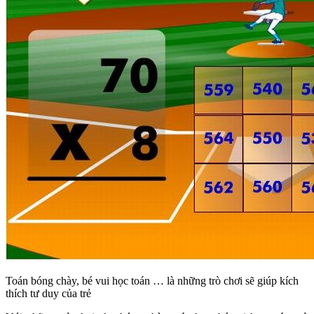
Toán bóng chày, bé vui học toán … là những trò chơi sẽ giúp kích
thích tư duy của trẻ