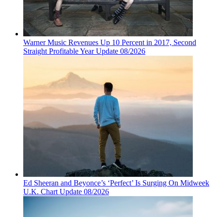
Warner Music Revenues Up 10 Percent in 2017, Second
Straight Profitable Year Update 08/2026
Ed Sheeran and Beyonce’s ‘Perfect’ Is Surging On Midweek
U.K. Chart Update 08/2026