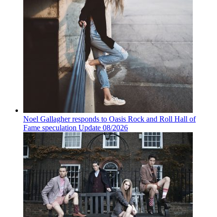
Noel Gallagher responds to Oasis Rock and Roll Hall of
Fame speculation Update 08/2026