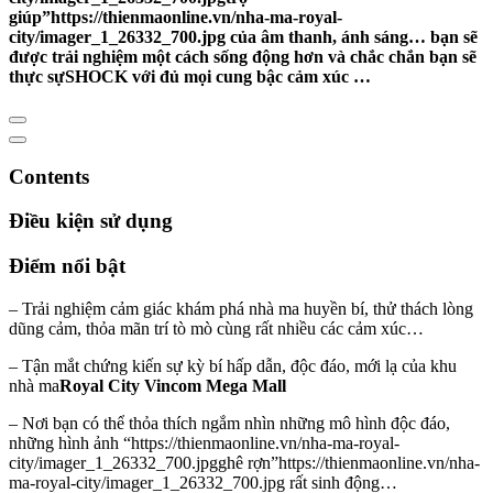
giúp”https://thienmaonline.vn/nha-ma-royal-
city/imager_1_26332_700.jpg của âm thanh, ánh sáng… bạn sẽ
được trải nghiệm một cách sống động hơn và chắc chắn bạn sẽ
thực sựSHOCK với đủ mọi cung bậc cảm xúc …
Contents
Điều kiện sử dụng
Điểm nổi bật
– Trải nghiệm cảm giác khám phá nhà ma huyền bí, thử thách lòng
dũng cảm, thỏa mãn trí tò mò cùng rất nhiều các cảm xúc…
– Tận mắt chứng kiến sự kỳ bí hấp dẫn, độc đáo, mới lạ của khu
nhà ma
Royal City Vincom Mega Mall
– Nơi bạn có thể thỏa thích ngắm nhìn những mô hình độc đáo,
những hình ảnh “https://thienmaonline.vn/nha-ma-royal-
city/imager_1_26332_700.jpgghê rợn”https://thienmaonline.vn/nha-
ma-royal-city/imager_1_26332_700.jpg rất sinh động…