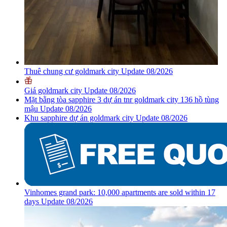
Thuê chung cư goldmark city Update 08/2026
Giá goldmark city Update 08/2026
Mặt bằng tòa sapphire 3 dự án tnr goldmark city 136 hồ tùng
mậu Update 08/2026
Khu sapphire dự án goldmark city Update 08/2026
Vinhomes grand park: 10,000 apartments are sold within 17
days Update 08/2026