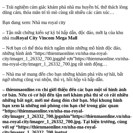
– Trải nghiệm cảm giác khám phá nhà ma huyền bí, thử thách lòng
dũng cảm, thỏa mãn trí tò mò cùng rất nhiều các cảm xúc…
Bạn đang xem: Nhà ma royal city
– Tận mắt chứng kiến sự kỳ bí hấp dẫn, độc đáo, mới lạ của khu
nhà ma
Royal City Vincom Mega Mall
– Nơi bạn có thể thỏa thích ngắm nhìn những mô hình độc đáo,
những hình ảnh “https://thienmaonline.vn/nha-ma-royal-
city/imager_1_26332_700.jpgghê rợn”https://thienmaonline.vn/nha-
ma-royal-city/imager_1_26332_700.jpg rất sinh động…
– Nhà ma sẽ mang đến cho bạn những khám phá vừa sợ hãi, bất
ngờ nhưng cũng vui nhộn, thú vị, hồi hộp và hấp dẫn.
– thienmaonline.vn chỉ giới thiệu đến các bạn một số hình ảnh
cơ bản. Nếu có cơ hội đến tận nơi khám phá thì sẽ có rất nhiều
những bất ngờ, mới mẻ đang đón chờ bạn. Mọi khung hình
bạn xem là những mô phòng còn hạn chế trong giác quan
“https://thienmaonline.vn/nha-ma-royal-
city/imager_1_26332_700.jpgnhìn”https://thienmaonline.vn/nha-
ma-royal-city/imager_1_26332_700.jpg. Tại hiện trường, cùng
với sự “https://thienmaonline.vn/nha-ma-royal-
city/imager_1_26332_700.jpgtrợ