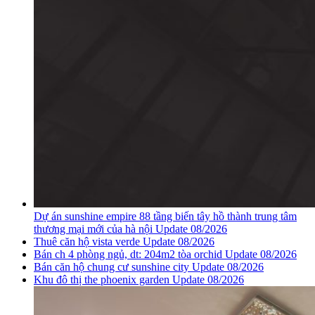
Dự án sunshine empire 88 tầng biến tây hồ thành trung tâm
thương mại mới của hà nội Update 08/2026
Thuê căn hộ vista verde Update 08/2026
Bán ch 4 phòng ngủ, dt: 204m2 tòa orchid Update 08/2026
Bán căn hộ chung cư sunshine city Update 08/2026
Khu đô thị the phoenix garden Update 08/2026