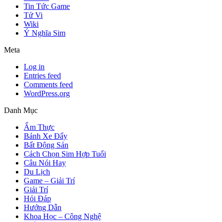
Tin Tức Game
Tử Vi
Wiki
Ý Nghĩa Sim
Meta
Log in
Entries feed
Comments feed
WordPress.org
Danh Mục
Ẩm Thực
Bánh Xe Đẩy
Bất Động Sản
Cách Chọn Sim Hợp Tuổi
Câu Nói Hay
Du Lịch
Game – Giải Trí
Giải Trí
Hỏi Đáp
Hướng Dẫn
Khoa Học – Công Nghệ