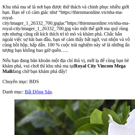
Khu nhà ma sẽ là nơi bạn được thử thách và chinh phục nhiều giới
hạn. Bạn sẽ có cảm giác như “https://thienmaonline.vn/nha-ma-
royal-
city/imager_1_26332_700.jpglạc”https://thienmaonline.vn/nha-ma-
royal-city/imager_1_26332_700.jpg vào một thế giới ma quỷ rùng
rợn nhưng cũng rất kích thích trí tò mò và khám phá. Chắc hẳn
ngoài việc sợ hãi ban đầu, bạn sẽ cảm thấy bất ngờ, vui nhộn và vô
cùng hồi hộp, hấp dẫn. 100 % cuộc trải nghiệm này sẽ là những ấn
tượng bạn không bao giờ quên…..
Nếu bạn đang băn khoăn một địa chỉ thú vị, mới lạ để cùng bạn bè
khám phá, vui chơi thì khu nhà ma tại
Royal City Vincom Mega
Mall
đang chờ bạn khám phá đấy!
Chuyên mục: BĐS
Danh mục:
Bất Động Sản
.