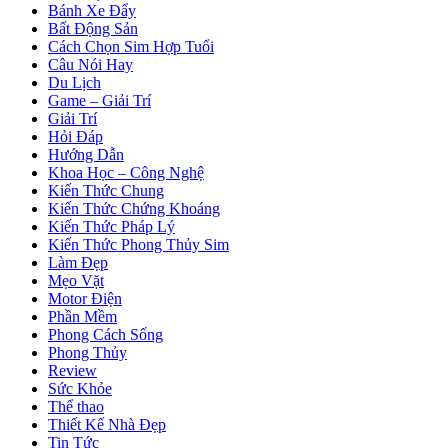
Bánh Xe Đẩy
Bất Động Sản
Cách Chọn Sim Hợp Tuổi
Câu Nói Hay
Du Lịch
Game – Giải Trí
Giải Trí
Hỏi Đáp
Hướng Dẫn
Khoa Học – Công Nghệ
Kiến Thức Chung
Kiến Thức Chứng Khoáng
Kiến Thức Pháp Lý
Kiến Thức Phong Thủy Sim
Làm Đẹp
Mẹo Vặt
Motor Điện
Phần Mềm
Phong Cách Sống
Phong Thủy
Review
Sức Khỏe
Thể thao
Thiết Kế Nhà Đẹp
Tin Tức