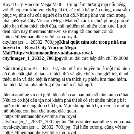
Royal City Vincom Mega Mall – Trung tâm thương mại nổi tiếng
với tổ hợp các khu vui chơi giải trí, các nhà hàng ăn uống, mua sắm
phục vụ nhu cầu của người dân thủ đô.Những khu vui chơi trong
nhà tạiRoyal City Vincom Mega Mallvới các trò chơi phong phú sẽ
giúp bạn thỏa thích chơi đùa, trải nghiệm rất nhiều cảm xúc. Lượt
deal hôm nay thienmaonline.vn sẽ mang tới cho bạn cơ hội
“https://thienmaonline.vn/nha-ma-royal-
city/imager_1_26332_700.jpg
Khai quật cảm xúc trong nhà ma
huyền bí – Royal City Vincom Mega
Mall”https://thienmaonline.vn/nha-ma-royal-
city/imager_1_26332_700.jpg
với ưu đãi cực hấp dẫn chỉ 39.000đ.
Nằm trong khu B1 – R3 – 07, khu nhà ma huyền bí là một mô hình
có tính chất giải trí, tạo sự thích thú và gây chú ý cho giới trẻ, thanh
thiếu niên và đặc biệt là những ai ưa thích sự phiêu lưu mạo hiểm,
ưa thích khám phá những điều mới mẻ, bất ngờ.
thienmaonline.vn chỉ giới thiệu đến các bạn một số hình ảnh cơ bản.
Nếu có cơ hội đến tận nơi khám phá thì sẽ có rất nhiều những bất
ngờ, mới mẻ đang đón chờ bạn. Mọi khung hình bạn xem là những
mô phòng còn hạn chế trong giác quan
“https://thienmaonline.vn/nha-ma-royal-
city/imager_1_26332_700.jpgnhìn”https://thienmaonline.vn/nha-ma-
royal-city/imager_1_26332_700.jpg. Tại hiện trường, cùng với sự
“https://thienmaonline.vn/nha-ma-royal-