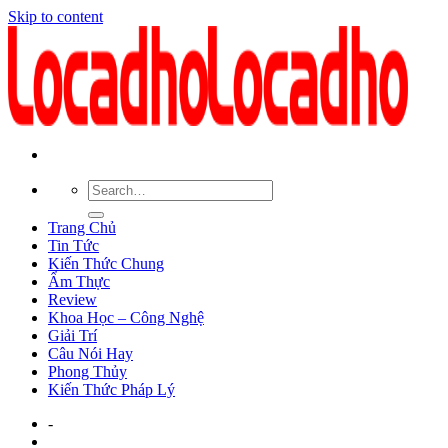
Skip to content
Trang Chủ
Tin Tức
Kiến Thức Chung
Ẩm Thực
Review
Khoa Học – Công Nghệ
Giải Trí
Câu Nói Hay
Phong Thủy
Kiến Thức Pháp Lý
-