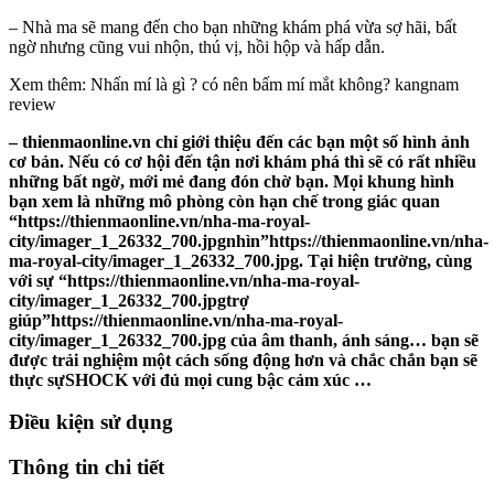
– Nhà ma sẽ mang đến cho bạn những khám phá vừa sợ hãi, bất
ngờ nhưng cũng vui nhộn, thú vị, hồi hộp và hấp dẫn.
Xem thêm: Nhấn mí là gì ? có nên bấm mí mắt không? kangnam
review
– thienmaonline.vn chỉ giới thiệu đến các bạn một số hình ảnh
cơ bản. Nếu có cơ hội đến tận nơi khám phá thì sẽ có rất nhiều
những bất ngờ, mới mẻ đang đón chờ bạn. Mọi khung hình
bạn xem là những mô phòng còn hạn chế trong giác quan
“https://thienmaonline.vn/nha-ma-royal-
city/imager_1_26332_700.jpgnhìn”https://thienmaonline.vn/nha-
ma-royal-city/imager_1_26332_700.jpg. Tại hiện trường, cùng
với sự “https://thienmaonline.vn/nha-ma-royal-
city/imager_1_26332_700.jpgtrợ
giúp”https://thienmaonline.vn/nha-ma-royal-
city/imager_1_26332_700.jpg của âm thanh, ánh sáng… bạn sẽ
được trải nghiệm một cách sống động hơn và chắc chắn bạn sẽ
thực sựSHOCK với đủ mọi cung bậc cảm xúc …
Điều kiện sử dụng
Thông tin chi tiết