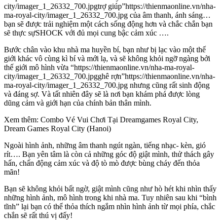
city/imager_1_26332_700.jpgtrợ giúp”https://thienmaonline.vn/nha-
ma-royal-city/imager_1_26332_700.jpg của âm thanh, ánh sáng…
bạn sẽ được trải nghiệm một cách sống động hơn và chắc chắn bạn
sẽ thực sựSHOCK với đủ mọi cung bậc cảm xúc ….
Bước chân vào khu nhà ma huyền bí, bạn như bị lạc vào một thế
giới khác vô cùng kì bí và mới lạ, và sẽ không khỏi ngỡ ngàng bởi
thế giới mô hình vừa “https://thienmaonline.vn/nha-ma-royal-
city/imager_1_26332_700.jpgghê rợn”https://thienmaonline.vn/nha-
ma-royal-city/imager_1_26332_700.jpg nhưng cũng rất sinh động
và đáng sợ. Và tất nhiên đây sẽ là nơi bạn khám phá được lòng
dũng cảm và giới hạn của chính bản thân mình.
Xem thêm: Combo Vé Vui Chơi Tại Dreamgames Royal City,
Dream Games Royal City (Hanoi)
Ngoài hình ảnh, những âm thanh ngút ngàn, tiếng nhạc- kèn, gió
rít…. Bạn yên tâm là còn cả những góc độ giật mình, thử thách gây
hấn, chấn động cảm xúc và độ tò mò được bùng cháy đến thỏa
mãn!
Bạn sẽ không khỏi bất ngờ, giật mình cũng như hò hét khi nhìn thấy
những hình ảnh, mô hình trong khi nhà ma. Tuy nhiên sau khi “bình
tĩnh” lại bạn có thể thỏa thích ngắm nhìn hình ảnh từ mọi phía, chắc
chắn sẽ rất thú vị đấy!