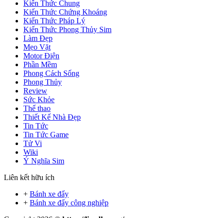
Kiến Thức Chung
Kiến Thức Chứng Khoáng
Kiến Thức Pháp Lý
Kiến Thức Phong Thủy Sim
Làm Đẹp
Mẹo Vặt
Motor Điện
Phần Mềm
Phong Cách Sống
Phong Thủy
Review
Sức Khỏe
Thể thao
Thiết Kế Nhà Đẹp
Tin Tức
Tin Tức Game
Tử Vi
Wiki
Ý Nghĩa Sim
Liên kết hữu ích
+
Bánh xe đẩy
+
Bánh xe đẩy công nghiệp