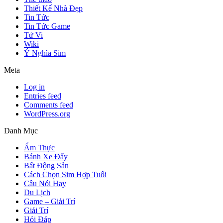
Thiết Kế Nhà Đẹp
Tin Tức
Tin Tức Game
Tử Vi
Wiki
Ý Nghĩa Sim
Meta
Log in
Entries feed
Comments feed
WordPress.org
Danh Mục
Ẩm Thực
Bánh Xe Đẩy
Bất Động Sản
Cách Chọn Sim Hợp Tuổi
Câu Nói Hay
Du Lịch
Game – Giải Trí
Giải Trí
Hỏi Đáp