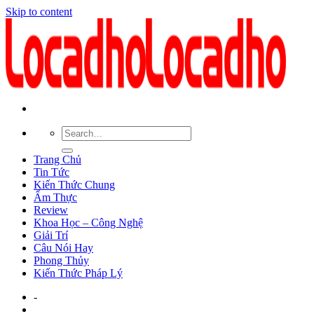
Skip to content
Trang Chủ
Tin Tức
Kiến Thức Chung
Ẩm Thực
Review
Khoa Học – Công Nghệ
Giải Trí
Câu Nói Hay
Phong Thủy
Kiến Thức Pháp Lý
-