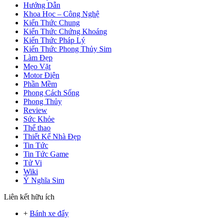
Hướng Dẫn
Khoa Học – Công Nghệ
Kiến Thức Chung
Kiến Thức Chứng Khoáng
Kiến Thức Pháp Lý
Kiến Thức Phong Thủy Sim
Làm Đẹp
Mẹo Vặt
Motor Điện
Phần Mềm
Phong Cách Sống
Phong Thủy
Review
Sức Khỏe
Thể thao
Thiết Kế Nhà Đẹp
Tin Tức
Tin Tức Game
Tử Vi
Wiki
Ý Nghĩa Sim
Liên kết hữu ích
+
Bánh xe đẩy