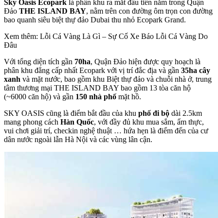
Sky Oasis Ecopark
là phân khu ra mắt đầu tiên nằm trong Quận
Đảo
THE ISLAND BAY
, nằm trên con đường ôm trọn con đường
bao quanh siêu biệt thự đảo Dubai thu nhỏ Ecopark Grand.
Xem thêm: Lỗi Cá Vàng Là Gì – Sự Cố Xe Báo Lỗi Cá Vàng Do
Đâu
Với tổng diện tích gần
70ha
, Quận Đảo hiện được quy hoạch là
phân khu đẳng cấp nhất Ecopark với vị trí đắc địa và gần
35ha cây
xanh
và mặt nước, bao gồm khu Biệt thự đảo và chuỗi nhà ở, trung
tâm thương mại THE ISLAND BAY bao gồm 13 tòa căn hộ
(~6000 căn hộ) và gần
150 nhà phố
mặt hồ.
SKY OASIS cũng là điểm bắt đầu của khu
phố đi bộ
dài 2.5km
mang phong cách
Hàn Quốc
, với đầy đủ khu mua sắm, ẩm thực,
vui chơi giải trí, checkin nghệ thuật … hứa hẹn là điểm đến của cư
dân nước ngoài lẫn Hà Nội và các vùng lân cận.