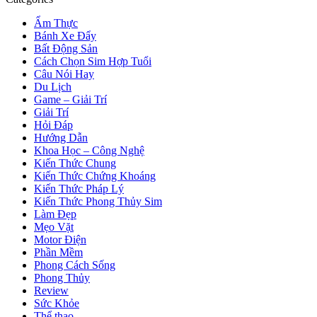
Ẩm Thực
Bánh Xe Đẩy
Bất Động Sản
Cách Chọn Sim Hợp Tuổi
Câu Nói Hay
Du Lịch
Game – Giải Trí
Giải Trí
Hỏi Đáp
Hướng Dẫn
Khoa Học – Công Nghệ
Kiến Thức Chung
Kiến Thức Chứng Khoáng
Kiến Thức Pháp Lý
Kiến Thức Phong Thủy Sim
Làm Đẹp
Mẹo Vặt
Motor Điện
Phần Mềm
Phong Cách Sống
Phong Thủy
Review
Sức Khỏe
Thể thao