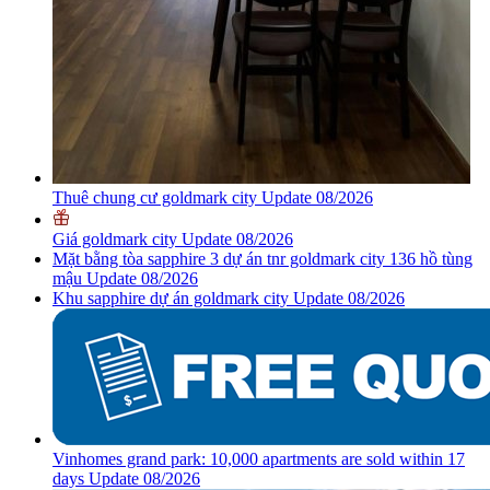
Thuê chung cư goldmark city Update 08/2026
Giá goldmark city Update 08/2026
Mặt bằng tòa sapphire 3 dự án tnr goldmark city 136 hồ tùng
mậu Update 08/2026
Khu sapphire dự án goldmark city Update 08/2026
Vinhomes grand park: 10,000 apartments are sold within 17
days Update 08/2026