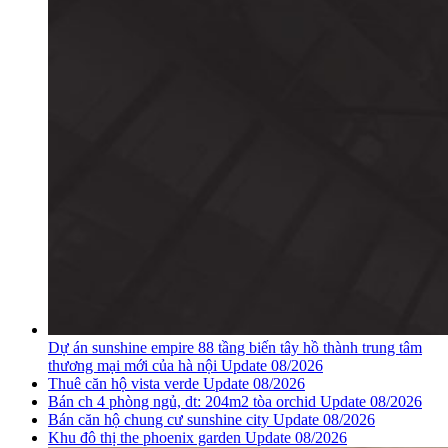
Dự án sunshine empire 88 tầng biến tây hồ thành trung tâm
thương mại mới của hà nội Update 08/2026
Thuê căn hộ vista verde Update 08/2026
Bán ch 4 phòng ngủ, dt: 204m2 tòa orchid Update 08/2026
Bán căn hộ chung cư sunshine city Update 08/2026
Khu đô thị the phoenix garden Update 08/2026