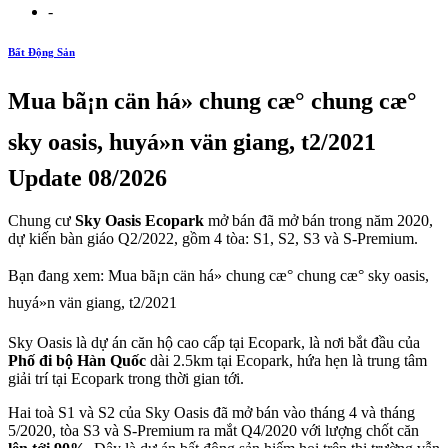
-
Bất Động Sản
Mua bã¡n cän há» chung cæ° chung cæ°
sky oasis, huyá»n vän giang, t2/2021
Update 08/2026
Chung cư
Sky Oasis Ecopark
mở bán đã mở bán trong năm 2020,
dự kiến bàn giáo Q2/2022, gồm 4 tòa: S1, S2, S3 và S-Premium.
Bạn đang xem: Mua bã¡n cän há» chung cæ° chung cæ° sky oasis,
huyá»n vän giang, t2/2021
Sky Oasis là dự án căn hộ cao cấp tại Ecopark, là nơi bắt đầu của
Phố đi bộ Hàn Quốc
dài 2.5km tại Ecopark, hứa hẹn là trung tâm
giải trí tại Ecopark trong thời gian tới.
Hai toà S1 và S2 của Sky Oasis đã mở bán vào tháng 4 và tháng
5/2020, tòa S3 và S-Premium ra mắt Q4/2020 với lượng chốt căn