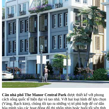
Căn nhà phố The Manor Central Park
được thiết kế với phong
cách sống quốc tế hiện đại và tao nhã. Với hai loại hình để lựa chọn
(Vàng, Bạch kim), chúng tôi tạo ra những vị trí phù hợp để cư dân
hòa mình vào các hoạt động đô thị nhộn nhịp hoặc buổi tối yên tĩnh