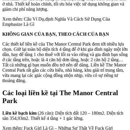
ở nhà. Thiết kế hoàn chỉnh, tối ưu hóa việc sử dụng không gian và
giảm chi phí năng lượng.
Xem thêm: Câu Ví Dụ,định Nghĩa Và Cách Sử Dụng Của
Emphasize Là Gì
KHÔNG GIAN CỦA BẠN, THEO CÁCH CỦA BẠN
Các thiết kế liền kề của The Manor Central Park đem tới nhiều lựa
chọn. Giữ lại toàn bộ diện tích 4 tầng để ở khi gia đình ngày một lớn
dần, hay để tầng 1 cho thuê với lối ra vào riêng và gia đình bạn sống
ở các tầng trên, hoặc là 4 căn hộ đơn tầng, hoặc 2 căn hộ 2 tầng…
Tất cả những gì bạn muốn đều trở nên dễ dàng. Liền kề The Manor
Central Park rất gần các cửa hiểu, nhà hàng, khu giải trí trung tâm,
vừa mang lại các giác cộng đồng nhộn nhịp, vừa có sự riêng tư
thoáng đãng.
Các loại liền kề tại The Manor Central
Park
Liền kề bạch kim
(26 căn): Diện tích đất 120 – 180m2. Diện tích
sàn 354,93m2. Thiết kế 4 tầng + 1 gác lửng.
Xem thêm: Fuck Girl Là Gì – Những Sự Thật Về Fuck Girl