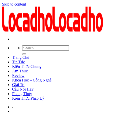
Skip to content
Trang Chủ
Tin Tức
Kiến Thức Chung
Ẩm Thực
Review
Khoa Học – Công Nghệ
Giải Trí
Câu Nói Hay
Phong Thủy
Kiến Thức Pháp Lý
-