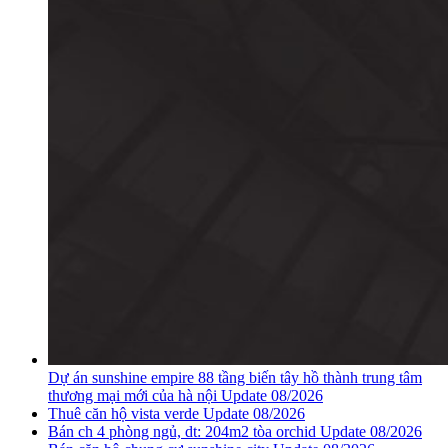
Dự án sunshine empire 88 tầng biến tây hồ thành trung tâm
thương mại mới của hà nội Update 08/2026
Thuê căn hộ vista verde Update 08/2026
Bán ch 4 phòng ngủ, dt: 204m2 tòa orchid Update 08/2026