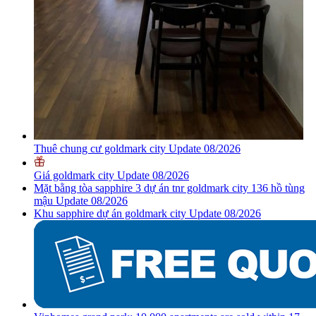
Thuê chung cư goldmark city Update 08/2026
Giá goldmark city Update 08/2026
Mặt bằng tòa sapphire 3 dự án tnr goldmark city 136 hồ tùng
mậu Update 08/2026
Khu sapphire dự án goldmark city Update 08/2026