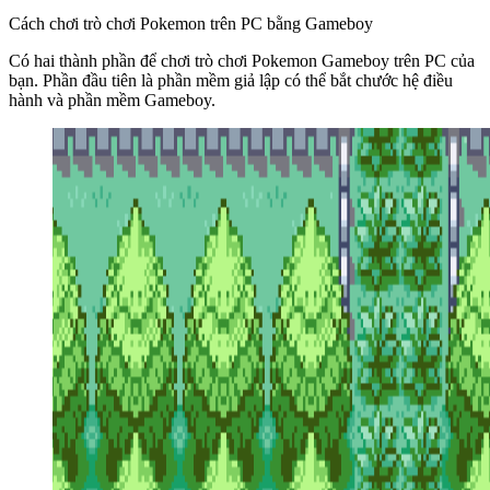
Cách chơi trò chơi Pokemon trên PC bằng Gameboy
Có hai thành phần để chơi trò chơi Pokemon Gameboy trên PC của
bạn. Phần đầu tiên là phần mềm giả lập có thể bắt chước hệ điều
hành và phần mềm Gameboy.