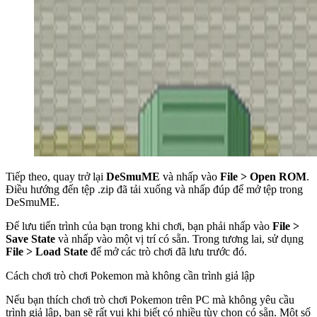
Tiếp theo, quay trở lại
DeSmuME
và nhấp vào
File > Open ROM
.
Điều hướng đến tệp .zip đã tải xuống và nhấp đúp để mở tệp trong
DeSmuME.
Để lưu tiến trình của bạn trong khi chơi, bạn phải nhấp vào
File >
Save State
và nhấp vào một vị trí có sẵn. Trong tương lai, sử dụng
File > Load State
để mở các trò chơi đã lưu trước đó.
Cách chơi trò chơi Pokemon mà không cần trình giả lập
Nếu bạn thích chơi trò chơi Pokemon trên PC mà không yêu cầu
trình giả lập, bạn sẽ rất vui khi biết có nhiều tùy chọn có sẵn. Một số