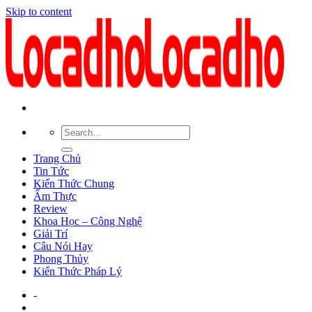
Skip to content
Trang Chủ
Tin Tức
Kiến Thức Chung
Ẩm Thực
Review
Khoa Học – Công Nghệ
Giải Trí
Câu Nói Hay
Phong Thủy
Kiến Thức Pháp Lý
-