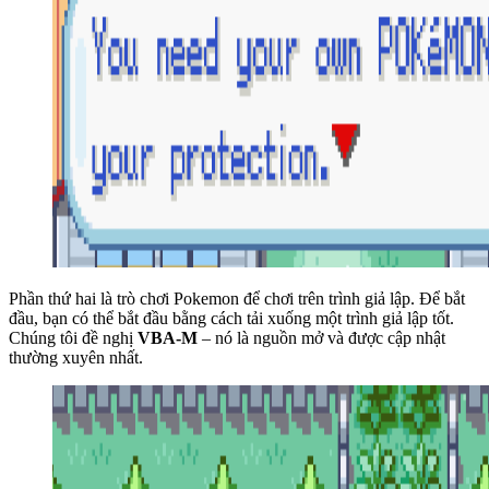
Phần thứ hai là trò chơi Pokemon để chơi trên trình giả lập. Để bắt
đầu, bạn có thể bắt đầu bằng cách tải xuống một trình giả lập tốt.
Chúng tôi đề nghị
VBA-M
– nó là nguồn mở và được cập nhật
thường xuyên nhất.