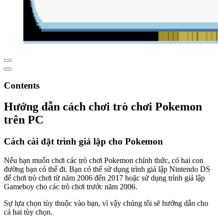
Contents
Hướng dẫn cách chơi trò chơi Pokemon
trên PC
Cách cài đặt trình giả lập cho Pokemon
Nếu bạn muốn chơi các trò chơi Pokemon chính thức, có hai con
đường bạn có thể đi. Bạn có thể sử dụng trình giả lập Nintendo DS
để chơi trò chơi từ năm 2006 đến 2017 hoặc sử dụng trình giả lập
Gameboy cho các trò chơi trước năm 2006.
Sự lựa chọn tùy thuộc vào bạn, vì vậy chúng tôi sẽ hướng dẫn cho
cả hai tùy chọn.