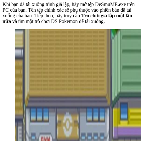
Khi bạn đã tải xuống trình giả lập, hãy mở tệp DeSmuME.exe trên
PC của bạn. Tên tệp chính xác sẽ phụ thuộc vào phiên bản đã tải
xuống của bạn. Tiếp theo, hãy truy cập
Trò chơi giả lập một lần
nữa
và tìm một trò chơi DS Pokemon để tải xuống.