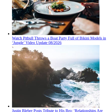
Watch Pitbull Throws a Boat Party Full of Bikini Models in
‘Jungle’ Video Update 08/2026
Justin Bleber Posts Tribute to His Bro: ‘Relationships Are