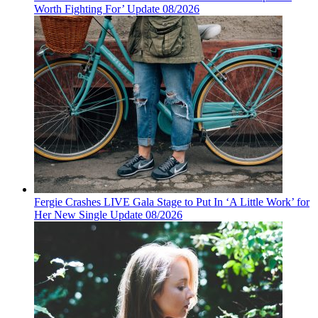
Worth Fighting For’ Update 08/2026
Fergie Crashes LIVE Gala Stage to Put In ‘A Little Work’ for
Her New Single Update 08/2026