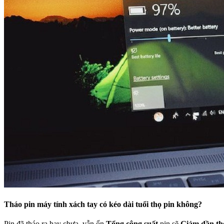
Tháo pin máy tính xách tay có kéo dài tuổi thọ pin không?
Pin đã tháo ra hay chưa, vẫn ổn
Tổng công suất
pin sẽ
Giảm dần the