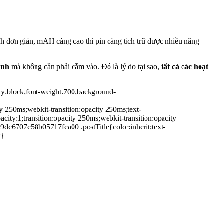
ch đơn giản, mAH càng cao thì pin càng tích trữ được nhiều năng
ính
mà không cần phải cắm vào. Đó là lý do tại sao,
tất cả các hoạt
y:block;font-weight:700;background-
250ms;webkit-transition:opacity 250ms;text-
y:1;transition:opacity 250ms;webkit-transition:opacity
dc6707e58b05717fea00 .postTitle{color:inherit;text-
t}