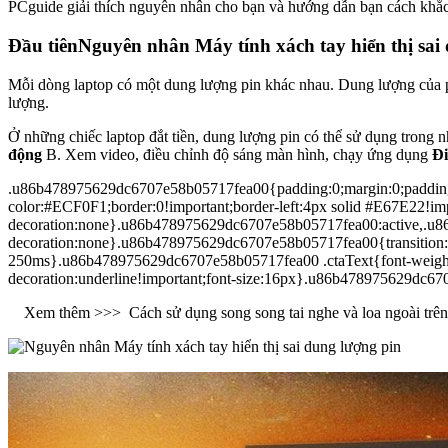
PCguide giải thích nguyên nhân cho bạn và hướng dẫn bạn cách khắc p
Đầu tiên
Nguyên nhân Máy tính xách tay hiển thị sai
Mỗi dòng laptop có một dung lượng pin khác nhau. Dung lượng của 
lượng.
Ở những chiếc laptop đắt tiền, dung lượng pin có thể sử dụng trong n
động
B. Xem video, điều chỉnh độ sáng màn hình, chạy ứng dụng
Đi
.u86b478975629dc6707e58b05717fea00{padding:0;margin:0;padding-
color:#ECF0F1;border:0!important;border-left:4px solid #E67E22!imp
decoration:none}.u86b478975629dc6707e58b05717fea00:active,.u86b
decoration:none}.u86b478975629dc6707e58b05717fea00{transition:bac
250ms}.u86b478975629dc6707e58b05717fea00 .ctaText{font-weight:70
decoration:underline!important;font-size:16px}.u86b478975629dc670
Xem thêm >>>
Cách sử dụng song song tai nghe và loa ngoài trê