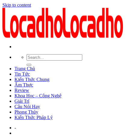
Skip to content
Trang Chủ
Tin Tức
Kiến Thức Chung
Ẩm Thực
Review
Khoa Học – Công Nghệ
Giải Trí
Câu Nói Hay
Phong Thủy
Kiến Thức Pháp Lý
-