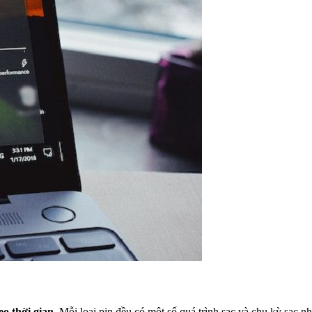
o thời gian
. Mỗi loại pin đều có một số quá trình sạc và chu kỳ sạc 