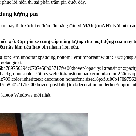
hục lỗi hiển thị sai phần trăm pin dưới đây.
 dung lượng pin
pin máy tính xách tay được đo bằng đơn vị
MAh
((
mAH
). Nói một cá
hiều giờ.
Cục pin
sẽ
cung cấp năng lượng cho hoạt động của máy t
ều này làm tiêu hao pin
nhanh hơn nữa.
top:1em!important;padding-bottom:1em!important;width:100%;displa
ortant;text-
478975629dc6707e58b05717fea00:hover{opacity:1;transition:opacity 
kground-color 250ms;webkit-transition:background-color 250ms;opacit
0;color:inherit;text-decoration:none;font-size:16px}.u86b478975629
7e58b05717fea00:hover .postTitle{text-decoration:underline!importan
n laptop Windows mới nhất