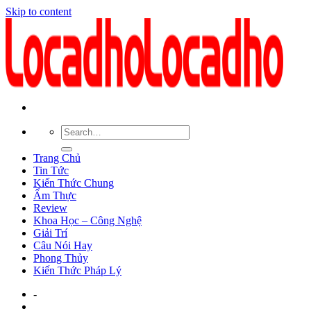
Skip to content
Trang Chủ
Tin Tức
Kiến Thức Chung
Ẩm Thực
Review
Khoa Học – Công Nghệ
Giải Trí
Câu Nói Hay
Phong Thủy
Kiến Thức Pháp Lý
-