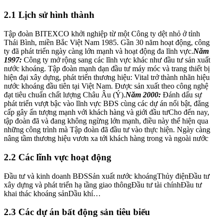
2.1 Lịch sử hình thành
Tập đoàn BITEXCO khởi nghiệp từ một Công ty dệt nhỏ ở tỉnh
Thái Bình, miền Bắc Việt Nam 1985. Gần 30 năm hoạt động, công
ty đã phát triển ngày càng lớn mạnh và hoạt động đa lĩnh vực.
Năm
1997:
Công ty mở rộng sang các lĩnh vực khác như đầu tư sản xuất
nước khoáng. Tập đoàn mạnh dạn đầu tư máy móc và trang thiết bị
hiện đại xây dựng, phát triển thương hiệu: Vital trở thành nhãn hiệu
nước khoáng đầu tiên tại Việt Nam. Được sản xuất theo công nghệ
đạt tiêu chuẩn chất lượng Châu Âu (Ý).
Năm 2000:
Đánh dấu sự
phát triển vượt bậc vào lĩnh vực BĐS cùng các dự án nổi bật, đẳng
cấp gây ấn tượng mạnh với khách hàng và giới đầu tưCho đến nay,
tập đoàn đã và đang không ngừng lớn mạnh, điều này thể hiện qua
những công trình mà Tập đoàn đã đầu tư vào thực hiện. Ngày càng
nâng tầm thương hiệu vươn xa tới khách hàng trong và ngoài nước
2.2 Các lĩnh vực hoạt động
Đầu tư và kinh doanh BĐSSản xuất nước khoángThủy điệnĐầu tư
xây dựng và phát triển hạ tầng giao thôngĐầu tư tài chínhĐầu tư
khai thác khoáng sảnDầu khí…
2.3 Các dự án bất động sản tiêu biểu