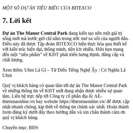
MỘT SỐ DỰ ÁN TIÊU BIỂU CỦA BITEXCO
7. Lời kết
Dự án The Manor Central Park
đang kiến tạo nên một giá trị
sống mới mà trước giờ chỉ nằm trong ước mơ xa xôi của người dân.
Điều này đã được Tập đoàn BITEXCO hiện thực hóa qua thiết kế
với kiến trúc hiện đại, thông minh, tiện ích nhiều. Hứa hẹn mang
đến một “siêu phẩm” về KĐT phát triển hưng thịnh, đẳng cấp và
chất lượng.
Xem thêm: Uhm Là Gì – Từ Điển Tiếng Nghệ Ậy : Có Nghĩa Là
Uhm
Quý vị khách hàng có quan tâm tới dự án The Manor Central Park
về những thông tin về KĐT mới đang nhận được nhiều sự quan
tâm. Liên hệ trực tiếp tới Công ty cổ phần địa ốc AE-
thienmaonline.vn hay website https://thienmaonline.vn/ để được cập
nhật nhanh chóng, kịp thời về thông tin chính xác nhất. Hoàn thành
form đăng ký dưới đây theo hướng dẫn và xin chân thành cảm ơn
quý vị khách hàng.
Chuyên mục: BĐS