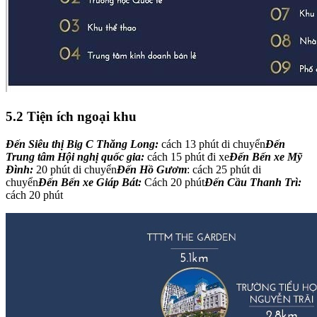
5.2 Tiện ích ngoại khu
Đến Siêu thị Big C Thăng Long:
cách 13 phút di chuyển
Đến
Trung tâm Hội nghị quốc gia:
cách 15 phút đi xe
Đến Bến xe Mỹ
Đình:
20 phút di chuyển
Đến Hồ Gươm
: cách 25 phút di
chuyển
Đến Bến xe Giáp Bát:
Cách 20 phút
Đến Cầu Thanh Trì:
cách 20 phút