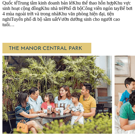
Quốc tếTrung tâm kinh doanh bán lẻKhu thể thao hỗn hợpKhu vực
sinh hoạt cộng đồngKhu nhà trẻPhố đi bộCông viên ngón tayBể bơi
4 mùa ngoài trời và trong nhàKhu văn phòng hiện đại, tiện
nghiTuyến phố đi bộ sầm uấtVườn dưỡng sinh cho người cao
tuổi…