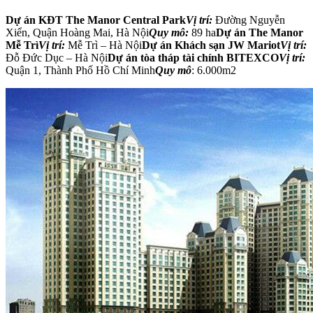
Dự án KĐT The Manor Central Park
Vị trí:
Đường Nguyễn
Xiển, Quận Hoàng Mai, Hà Nội
Quy mô:
89 ha
Dự án The Manor
Mễ Trì
Vị trí:
Mễ Trì – Hà Nội
Dự án Khách sạn JW Mariot
Vị trí:
Đỗ Đức Dục – Hà Nội
Dự án tòa tháp tài chính BITEXCO
Vị trí:
Quận 1, Thành Phố Hồ Chí Minh
Quy mô
: 6.000m2