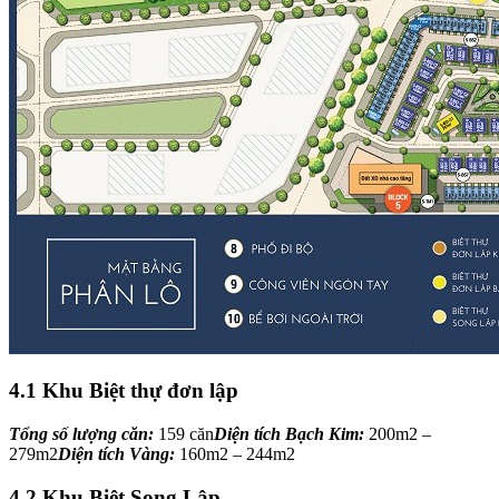
4.1 Khu Biệt thự đơn lập
Tổng số lượng căn:
159 căn
Diện tích Bạch Kim:
200m2 –
279m2
Diện tích Vàng:
160m2 – 244m2
4.2 Khu Biệt Song Lập