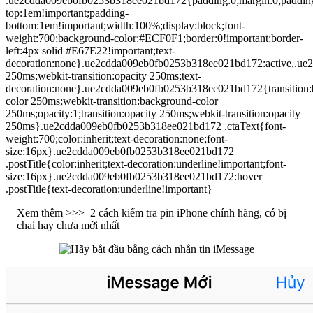
.ue2cdda009eb0fb0253b318ee021bd172{padding:0;margin:0;paddin
top:1em!important;padding-
bottom:1em!important;width:100%;display:block;font-
weight:700;background-color:#ECF0F1;border:0!important;border-
left:4px solid #E67E22!important;text-
decoration:none}.ue2cdda009eb0fb0253b318ee021bd172:active,.ue2
250ms;webkit-transition:opacity 250ms;text-
decoration:none}.ue2cdda009eb0fb0253b318ee021bd172{transition:
color 250ms;webkit-transition:background-color
250ms;opacity:1;transition:opacity 250ms;webkit-transition:opacity
250ms}.ue2cdda009eb0fb0253b318ee021bd172 .ctaText{font-
weight:700;color:inherit;text-decoration:none;font-
size:16px}.ue2cdda009eb0fb0253b318ee021bd172
.postTitle{color:inherit;text-decoration:underline!important;font-
size:16px}.ue2cdda009eb0fb0253b318ee021bd172:hover
.postTitle{text-decoration:underline!important}
Xem thêm >>>
2 cách kiểm tra pin iPhone chính hãng, có bị
chai hay chưa mới nhất