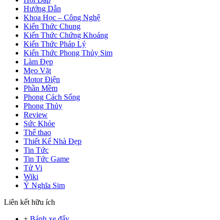
Hướng Dẫn
Khoa Học – Công Nghệ
Kiến Thức Chung
Kiến Thức Chứng Khoáng
Kiến Thức Pháp Lý
Kiến Thức Phong Thủy Sim
Làm Đẹp
Mẹo Vặt
Motor Điện
Phần Mềm
Phong Cách Sống
Phong Thủy
Review
Sức Khỏe
Thể thao
Thiết Kế Nhà Đẹp
Tin Tức
Tin Tức Game
Tử Vi
Wiki
Ý Nghĩa Sim
Liên kết hữu ích
+
Bánh xe đẩy