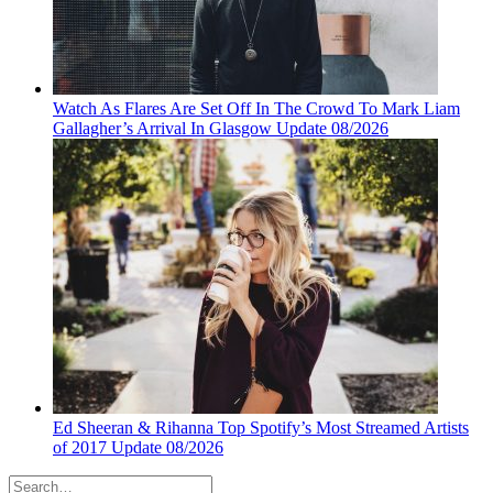
Watch As Flares Are Set Off In The Crowd To Mark Liam
Gallagher’s Arrival In Glasgow Update 08/2026
Ed Sheeran & Rihanna Top Spotify’s Most Streamed Artists
of 2017 Update 08/2026