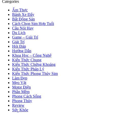
Categories
Ẩm Thực
Bánh Xe Đẩy
Bất Động Sản
Cách Chọn Sim Hợp Tuổi
Câu Nói Hay
Du Lịch
Game – Giải Trí
Giải Trí
Hỏi Đáp
Hướng Dẫn
Khoa Học – Công Nghệ
Kiến Thức Chung
Kiến Thức Chứng Khoáng
Kiến Thức Pháp Lý
Kiến Thức Phong Thủy Sim
Làm Đẹp
Mẹo Vặt
Motor Điện
Phần Mềm
Phong Cách Sống
Phong Thủy
Review
Sức Khỏe