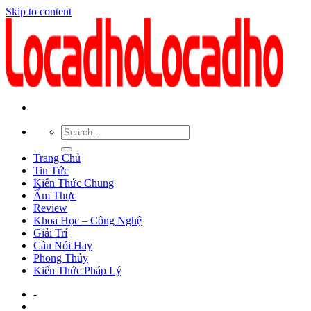
Skip to content
Trang Chủ
Tin Tức
Kiến Thức Chung
Ẩm Thực
Review
Khoa Học – Công Nghệ
Giải Trí
Câu Nói Hay
Phong Thủy
Kiến Thức Pháp Lý
-