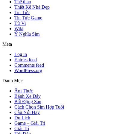
Thể thao
Thiết Kế Nhà Đẹp
Tin Tức
Tin Tức Game
Tử Vi
Wiki
Ý Nghĩa Sim
Meta
Log in
Entries feed
Comments feed
WordPress.org
Danh Mục
Ẩm Thực
Bánh Xe Đẩy
Bất Động Sản
Cách Chọn Sim Hợp Tuổi
Câu Nói Hay
Du Lịch
Game – Giải Trí
Giải Trí
Hỏi Đáp