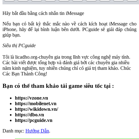
Hãy bắt đầu bằng cách nhắn tin iMessage
Nếu bạn có bất kỳ thắc mắc nào về cách kích hoạt iMessage cho
iPhone, hãy để lại bình luận bên dưới. PCguide sẽ giải đáp chúng
giúp bạn.
Siêu thị PCguide
Tôi là licadho.org-chuyên gia trong lĩnh vực công nghệ máy tính.
Các bài viết được tổng hợp và đánh giá bởi các chuyên gia nhiều
năm kinh nghiệm, tuy nhiên chúng chỉ có giá trị tham khảo. Chúc
Các Bạn Thành Công!
Bạn có thể tham khảo
tải game
siêu tốc tại :
https://vzone.vn
https://mobilenet.vn
https://wikidown.vn/
https://dbo.vn
https://pcguide.vn
Danh mục:
Hướng Dẫn
.