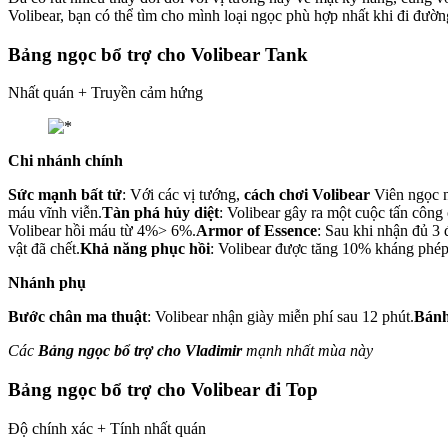
Volibear, bạn có thể tìm cho mình loại ngọc phù hợp nhất khi đi đườn
Bảng ngọc bổ trợ cho Volibear Tank
Nhất quán + Truyền cảm hứng
Chi nhánh chính
Sức mạnh bất tử
: Với các vị tướng,
cách chơi Volibear
Viên ngọc n
máu vĩnh viễn.
Tàn phá hủy diệt
: Volibear gây ra một cuộc tấn công
Volibear hồi máu từ 4%> 6%.
Armor of Essence
: Sau khi nhận đủ 3 
vật đã chết.
Khả năng phục hồi
: Volibear được tăng 10% kháng phép
Nhánh phụ
Bước chân ma thuật
: Volibear nhận giày miễn phí sau 12 phút.
Bánh
Các
Bảng ngọc bổ trợ cho Vladimir
mạnh nhất mùa này
Bảng ngọc bổ trợ cho Volibear đi Top
Độ chính xác + Tính nhất quán