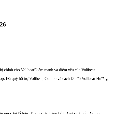
026
bị chính cho VolibearĐiểm mạnh và điểm yếu của Volibear
Top. Đá quý hỗ trợ Volibear, Combo và cách lên đồ Volibear Hướng
n ngọc tái tổ hợp. Tham khảo bảng bổ trợ ngọc tái tổ hợp cho