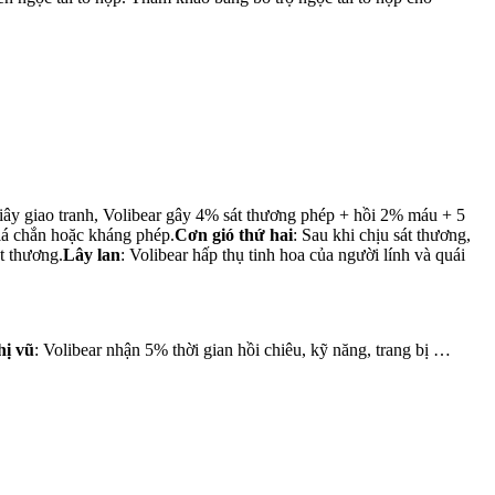
giây giao tranh, Volibear gây 4% sát thương phép + hồi 2% máu + 5
lá chắn hoặc kháng phép.
Cơn gió thứ hai
: Sau khi chịu sát thương,
t thương.
Lây lan
: Volibear hấp thụ tinh hoa của người lính và quái
ị vũ
: Volibear nhận 5% thời gian hồi chiêu, kỹ năng, trang bị …