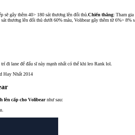
iếp sẽ gây thêm 40> 180 sát thương lên đối thủ.
Chiến thắng
: Tham gia
 sát thương lên đối thủ dưới 60% máu, Volibear gây thêm từ 6%> 8% s
 trí đi lane để đấu sĩ này mạnh nhất có thể khi leo Rank lol.
id Hay Nhất 2014
ear
h lên cấp cho Volibear
như sau:
u.