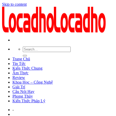
Skip to content
Trang Chủ
Tin Tức
Kiến Thức Chung
Ẩm Thực
Review
Khoa Học – Công Nghệ
Giải Trí
Câu Nói Hay
Phong Thủy
Kiến Thức Pháp Lý
-