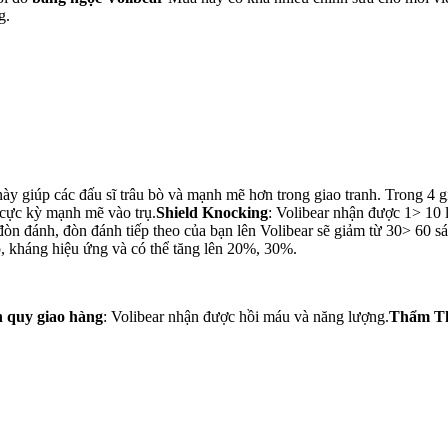
g.
ày giúp các đấu sĩ trâu bò và mạnh mẽ hơn trong giao tranh. Trong 4 
 cực kỳ mạnh mẽ vào trụ.
Shield Knocking
: Volibear nhận được 1> 10 
đòn đánh, đòn đánh tiếp theo của bạn lên Volibear sẽ giảm từ 30> 60 sá
, kháng hiệu ứng và có thể tăng lên 20%, 30%.
 quy giao hàng
: Volibear nhận được hồi máu và năng lượng.
Thẩm Th