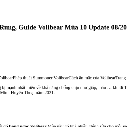
Rung, Guide Volibear Mùa 10 Update 08/2
VolibearPhép thuật Summoner VolibearCách ăn mặc của VolibearTrang 
 bị mạnh nhất thiên về khả năng chống chịu như giáp, máu … khi đi 
ên Minh Huyền Thoại năm 2021.
ới đó
bảng ngọc Volibear
Mùa này có khá nhiều chỉnh sửa cho mỗi viê