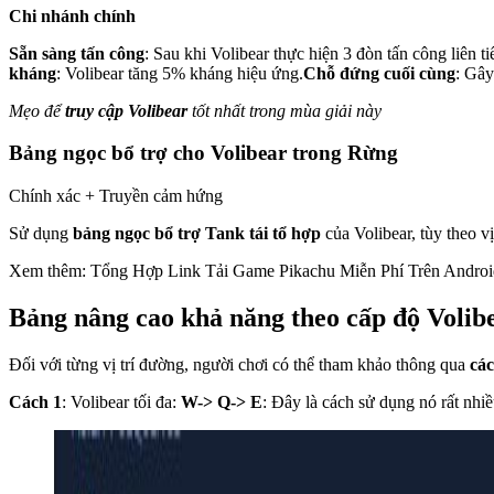
Chi nhánh chính
Sẵn sàng tấn công
: Sau khi Volibear thực hiện 3 đòn tấn công liên t
kháng
: Volibear tăng 5% kháng hiệu ứng.
Chỗ đứng cuối cùng
: Gây
Mẹo để
truy cập Volibear
tốt nhất trong mùa giải này
Bảng ngọc bổ trợ cho Volibear trong Rừng
Chính xác + Truyền cảm hứng
Sử dụng
bảng ngọc bổ trợ Tank tái tổ hợp
của Volibear, tùy theo vị
Xem thêm: Tổng Hợp Link Tải Game Pikachu Miễn Phí Trên Andro
Bảng nâng cao khả năng theo cấp độ Volib
Đối với từng vị trí đường, người chơi có thể tham khảo thông qua
các
Cách 1
: Volibear tối đa:
W-> Q-> E
: Đây là cách sử dụng nó rất nhiề