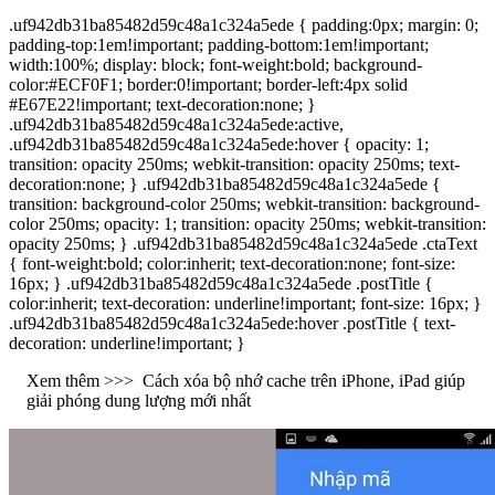
.uf942db31ba85482d59c48a1c324a5ede { padding:0px; margin: 0;
padding-top:1em!important; padding-bottom:1em!important;
width:100%; display: block; font-weight:bold; background-
color:#ECF0F1; border:0!important; border-left:4px solid
#E67E22!important; text-decoration:none; }
.uf942db31ba85482d59c48a1c324a5ede:active,
.uf942db31ba85482d59c48a1c324a5ede:hover { opacity: 1;
transition: opacity 250ms; webkit-transition: opacity 250ms; text-
decoration:none; } .uf942db31ba85482d59c48a1c324a5ede {
transition: background-color 250ms; webkit-transition: background-
color 250ms; opacity: 1; transition: opacity 250ms; webkit-transition:
opacity 250ms; } .uf942db31ba85482d59c48a1c324a5ede .ctaText
{ font-weight:bold; color:inherit; text-decoration:none; font-size:
16px; } .uf942db31ba85482d59c48a1c324a5ede .postTitle {
color:inherit; text-decoration: underline!important; font-size: 16px; }
.uf942db31ba85482d59c48a1c324a5ede:hover .postTitle { text-
decoration: underline!important; }
Xem thêm >>>
Cách xóa bộ nhớ cache trên iPhone, iPad giúp
giải phóng dung lượng mới nhất