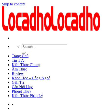
Skip to content
Trang Chủ
Tin Tức
Kiến Thức Chung
Ẩm Thực
Review
Khoa Học – Công Nghệ
Giải Trí
Câu Nói Hay
Phong Thủy
Kiến Thức Pháp Lý
-