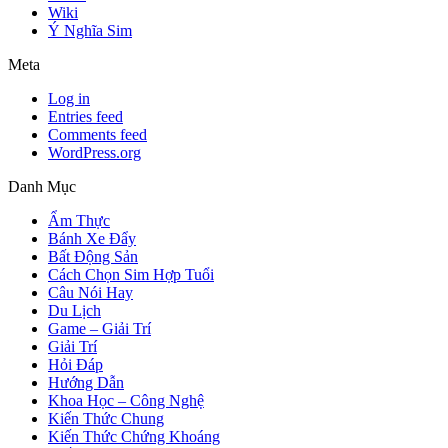
Wiki
Ý Nghĩa Sim
Meta
Log in
Entries feed
Comments feed
WordPress.org
Danh Mục
Ẩm Thực
Bánh Xe Đẩy
Bất Động Sản
Cách Chọn Sim Hợp Tuổi
Câu Nói Hay
Du Lịch
Game – Giải Trí
Giải Trí
Hỏi Đáp
Hướng Dẫn
Khoa Học – Công Nghệ
Kiến Thức Chung
Kiến Thức Chứng Khoáng