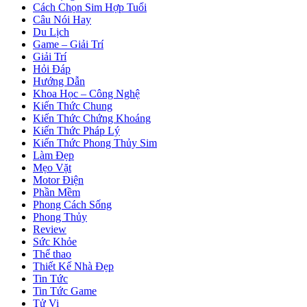
Cách Chọn Sim Hợp Tuổi
Câu Nói Hay
Du Lịch
Game – Giải Trí
Giải Trí
Hỏi Đáp
Hướng Dẫn
Khoa Học – Công Nghệ
Kiến Thức Chung
Kiến Thức Chứng Khoáng
Kiến Thức Pháp Lý
Kiến Thức Phong Thủy Sim
Làm Đẹp
Mẹo Vặt
Motor Điện
Phần Mềm
Phong Cách Sống
Phong Thủy
Review
Sức Khỏe
Thể thao
Thiết Kế Nhà Đẹp
Tin Tức
Tin Tức Game
Tử Vi