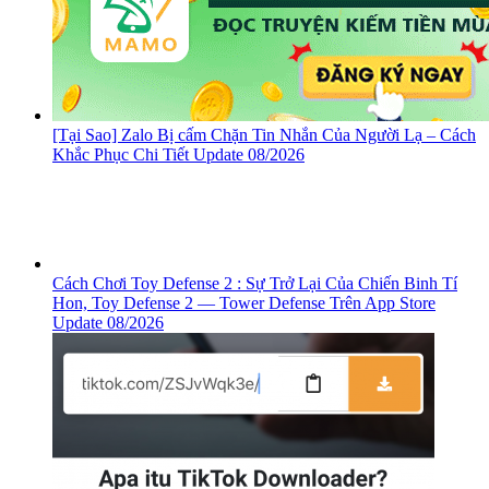
[Tại Sao] Zalo Bị cấm Chặn Tin Nhắn Của Người Lạ – Cách
Khắc Phục Chi Tiết Update 08/2026
Cách Chơi Toy Defense 2 : Sự Trở Lại Của Chiến Binh Tí
Hon, ‎Toy Defense 2 — Tower Defense Trên App Store
Update 08/2026