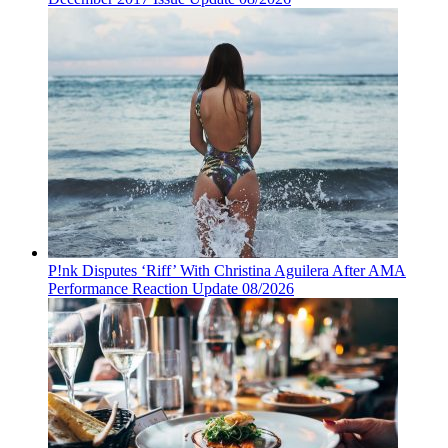
P!nk Disputes ‘Riff’ With Christina Aguilera After AMA
Performance Reaction Update 08/2026