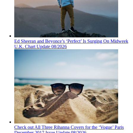
Ed Sheeran and Beyonce’s ‘Perfect’ Is Surging On Midweek
U.K. Chart Update 08/2026
Check out All Three Rihanna Covers for the ‘Vogue’ Paris
December 2017 Issue Update 08/2026