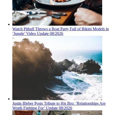
Watch Pitbull Throws a Boat Party Full of Bikini Models in
‘Jungle’ Video Update 08/2026
Justin Bleber Posts Tribute to His Bro: ‘Relationships Are
Worth Fighting For’ Update 08/2026