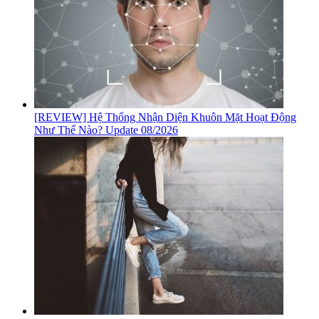
[REVIEW] Hệ Thống Nhận Diện Khuôn Mặt Hoạt Động
Như Thế Nào? Update 08/2026