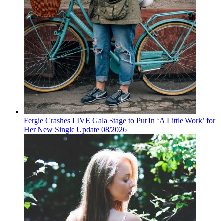
Fergie Crashes LIVE Gala Stage to Put In ‘A Little Work’ for
Her New Single Update 08/2026