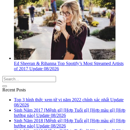
Ed Sheeran & Rihanna Top Spotify’s Most Streamed Artists
of 2017 Update 08/2026
Recent Posts
Top 3 hình thức xem tử vi năm 2022 chính xác nhất Update
08/2026
Sinh Năm 2017 [Mệnh gì] [Hợp Tuổi gì] [Hợp màu gì] [Hợp
hướng nào] Update 08/2026
Sinh Năm 2018 [Mệnh gì] [Hợp Tuổi gì] [Hợp màu gì] [Hợp
hướng nào] Update 08/2026