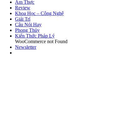
Ẩm Thực
Review
Khoa Học – Công Nghệ
Giải Trí
Câu Nói Hay
Phong Thủy
Kiến Thức Pháp Lý
WooCommerce not Found
Newsletter