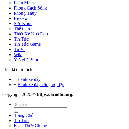
Phần Mềm
Phong Cách Sống
Phong Thủy
Review
Sức Khỏe
Thể thao
Thiết Kế Nhà Đẹp
Tin Tức
Tin Tức Game
Tử Vi
Wiki
Ý Nghĩa Sim
Liên kết hữu ích
+
Bánh xe đẩy
+
Bánh xe đẩy công nghiệp
Copyright 2026 ©
https://licadho.org/
Trang Chủ
Tin Tức
Kiến Thức Chung