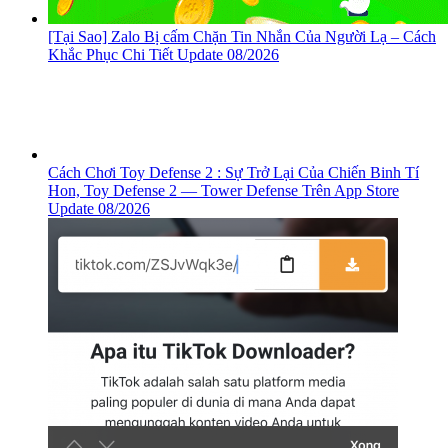
[Tại Sao] Zalo Bị cấm Chặn Tin Nhắn Của Người Lạ – Cách
Khắc Phục Chi Tiết Update 08/2026
Cách Chơi Toy Defense 2 : Sự Trở Lại Của Chiến Binh Tí
Hon, ‎Toy Defense 2 — Tower Defense Trên App Store
Update 08/2026