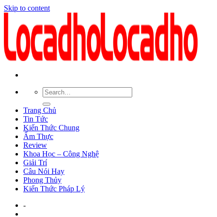
Skip to content
Trang Chủ
Tin Tức
Kiến Thức Chung
Ẩm Thực
Review
Khoa Học – Công Nghệ
Giải Trí
Câu Nói Hay
Phong Thủy
Kiến Thức Pháp Lý
-