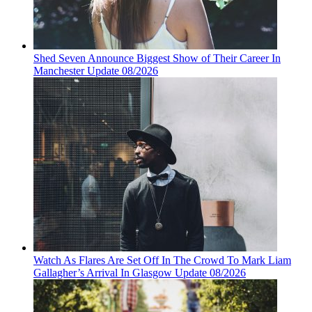
Shed Seven Announce Biggest Show of Their Career In
Manchester Update 08/2026
Watch As Flares Are Set Off In The Crowd To Mark Liam
Gallagher’s Arrival In Glasgow Update 08/2026