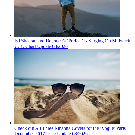
Ed Sheeran and Beyonce’s ‘Perfect’ Is Surging On Midweek
U.K. Chart Update 08/2026
Check out All Three Rihanna Covers for the ‘Vogue’ Paris
December 2017 Issue Update 08/2026