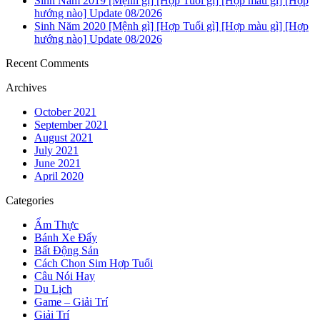
Sinh Năm 2019 [Mệnh gì] [Hợp Tuổi gì] [Hợp màu gì] [Hợp
hướng nào] Update 08/2026
Sinh Năm 2020 [Mệnh gì] [Hợp Tuổi gì] [Hợp màu gì] [Hợp
hướng nào] Update 08/2026
Recent Comments
Archives
October 2021
September 2021
August 2021
July 2021
June 2021
April 2020
Categories
Ẩm Thực
Bánh Xe Đẩy
Bất Động Sản
Cách Chọn Sim Hợp Tuổi
Câu Nói Hay
Du Lịch
Game – Giải Trí
Giải Trí