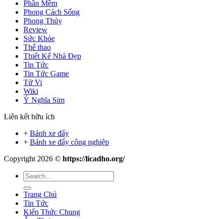
Phần Mềm
Phong Cách Sống
Phong Thủy
Review
Sức Khỏe
Thể thao
Thiết Kế Nhà Đẹp
Tin Tức
Tin Tức Game
Tử Vi
Wiki
Ý Nghĩa Sim
Liên kết hữu ích
+
Bánh xe đẩy
+
Bánh xe đẩy công nghiệp
Copyright 2026 ©
https://licadho.org/
Trang Chủ
Tin Tức
Kiến Thức Chung