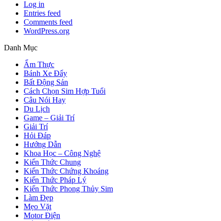
Log in
Entries feed
Comments feed
WordPress.org
Danh Mục
Ẩm Thực
Bánh Xe Đẩy
Bất Động Sản
Cách Chọn Sim Hợp Tuổi
Câu Nói Hay
Du Lịch
Game – Giải Trí
Giải Trí
Hỏi Đáp
Hướng Dẫn
Khoa Học – Công Nghệ
Kiến Thức Chung
Kiến Thức Chứng Khoáng
Kiến Thức Pháp Lý
Kiến Thức Phong Thủy Sim
Làm Đẹp
Mẹo Vặt
Motor Điện