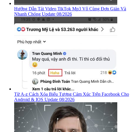
Hướng Dẫn Tải Video TikTok Mp3 Vô Cùng Đơn Giản Và
Nhanh Chóng Update 08/2026
Từ A-z Cách Xóa Biểu Tượng Cảm Xúc Trên Facebook Cho
Android & IOS Update 08/2026