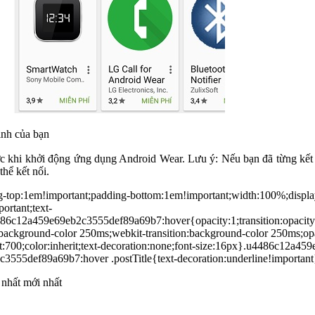
inh của bạn
c khi khởi động ứng dụng Android Wear. Lưu ý: Nếu bạn đã từng kết nố
thể kết nối.
op:1em!important;padding-bottom:1em!important;width:100%;display
ortant;text-
c12a459e69eb2c3555def89a69b7:hover{opacity:1;transition:opacity 2
kground-color 250ms;webkit-transition:background-color 250ms;opacit
;color:inherit;text-decoration:none;font-size:16px}.u4486c12a459e6
c3555def89a69b7:hover .postTitle{text-decoration:underline!important
 nhất mới nhất