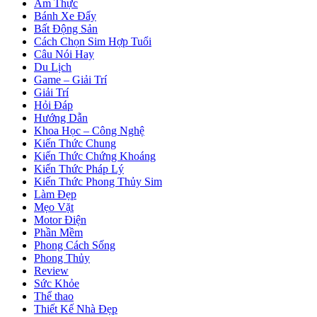
Ẩm Thực
Bánh Xe Đẩy
Bất Động Sản
Cách Chọn Sim Hợp Tuổi
Câu Nói Hay
Du Lịch
Game – Giải Trí
Giải Trí
Hỏi Đáp
Hướng Dẫn
Khoa Học – Công Nghệ
Kiến Thức Chung
Kiến Thức Chứng Khoáng
Kiến Thức Pháp Lý
Kiến Thức Phong Thủy Sim
Làm Đẹp
Mẹo Vặt
Motor Điện
Phần Mềm
Phong Cách Sống
Phong Thủy
Review
Sức Khỏe
Thể thao
Thiết Kế Nhà Đẹp