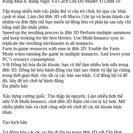
Rung Mua 8, Bảng Ngọc Và Cách Lên Đồ Master Yi Lmht 10
Tập trung nhiều hơn vào phần thú vị của trò chơi, bỏ qua các khía
cạnh tẻ nhạt. Làm chủ tlbb 3D với Macro. Ghi lại và hoàn thành các
nhiệm vụ đơn điệu mà bạn muốn tự động hóa và phát lại sau này chỉ
bằng một lần nhấn phím.
Speed up the rerolling process in tlbb 3D Perform multiple summons
and keep looking for the best Heroes. Use Multi-Instance sync to
replicate the rerolling mechnasim in all instances.
Farm in-game resources with ease in tlbb 3D. Enable the Farm
Mode when running the game in multiple instances. And lower your
PC”s resource consumption.
Với Đồng bộ hóa đa tài khoản, bạn có thể làm nhiều hơn nữa trong
tlbb 3D. Đồng bộ hóa hành động của bản sao chính và lặp lại chúng
trong thời gian thực cho tất cả các bản sao khác. Cứ đồng bộ và để
đó, hãy để trò chơi tự hành động
Đa phiên bản
Xây dựng vương quốc. Thu thập tài nguyên. Làm nhiều hơn thế
nữa Với Multi-Instance, chơi tlbb 3D thậm chí còn ly kỳ hơn. Mở
nhiều phiên bản và chơi cùng một trò chơi từ các tài khoản khác
nhau.
Tạo kịch bản
Tự động hóa các tác vụ lặp đi lặp lại trong tlbb 3D với Tập lệnh