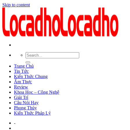
Skip to content
Trang Chủ
Tin Tức
Kiến Thức Chung
Ẩm Thực
Review
Khoa Học – Công Nghệ
Giải Trí
Câu Nói Hay
Phong Thủy
Kiến Thức Pháp Lý
-