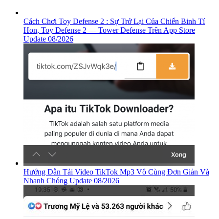
Cách Chơi Toy Defense 2 : Sự Trở Lại Của Chiến Binh Tí
Hon, ‎Toy Defense 2 — Tower Defense Trên App Store
Update 08/2026
Hướng Dẫn Tải Video TikTok Mp3 Vô Cùng Đơn Giản Và
Nhanh Chóng Update 08/2026