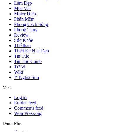
Làm Đẹp
Mẹo Vặt
Motor Điện
Phần Mềm
Phong Cách Sống
Phong Thủy
Review
Sức Khỏe
Thể thao
Thiết Kế Nhà Đẹp
Tin Tức
Tin Tức Game
Tử Vi
Wiki
Ý Nghĩa Sim
Meta
Log in
Entries feed
Comments feed
WordPress.org
Danh Mục