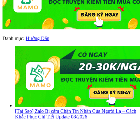
Danh mục:
Hướng Dẫn
.
[Tại Sao] Zalo Bị cấm Chặn Tin Nhắn Của Người Lạ – Cách
Khắc Phục Chi Tiết Update 08/2026