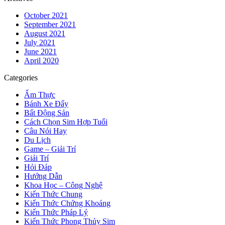
October 2021
September 2021
August 2021
July 2021
June 2021
April 2020
Categories
Ẩm Thực
Bánh Xe Đẩy
Bất Động Sản
Cách Chọn Sim Hợp Tuổi
Câu Nói Hay
Du Lịch
Game – Giải Trí
Giải Trí
Hỏi Đáp
Hướng Dẫn
Khoa Học – Công Nghệ
Kiến Thức Chung
Kiến Thức Chứng Khoáng
Kiến Thức Pháp Lý
Kiến Thức Phong Thủy Sim