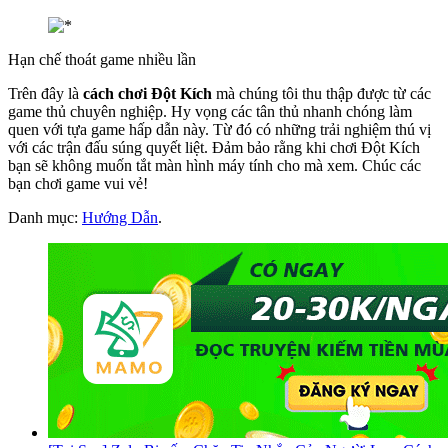
Hạn chế thoát game nhiều lần
Trên đây là
cách chơi Đột Kích
mà chúng tôi thu thập được từ các
game thủ chuyên nghiệp. Hy vọng các tân thủ nhanh chóng làm
quen với tựa game hấp dẫn này. Từ đó có những trải nghiệm thú vị
với các trận đấu súng quyết liệt. Đảm bảo rằng khi chơi Đột Kích
bạn sẽ không muốn tắt màn hình máy tính cho mà xem. Chúc các
bạn chơi game vui vẻ!
Danh mục:
Hướng Dẫn
.