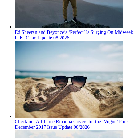
Ed Sheeran and Beyonce’s ‘Perfect’ Is Surging On Midweek
U.K. Chart Update 08/2026
Check out All Three Rihanna Covers for the ‘Vogue’ Paris
December 2017 Issue Update 08/2026