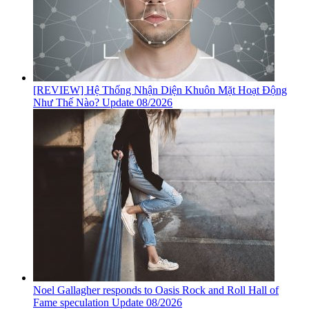
[REVIEW] Hệ Thống Nhận Diện Khuôn Mặt Hoạt Động
Như Thế Nào? Update 08/2026
Noel Gallagher responds to Oasis Rock and Roll Hall of
Fame speculation Update 08/2026