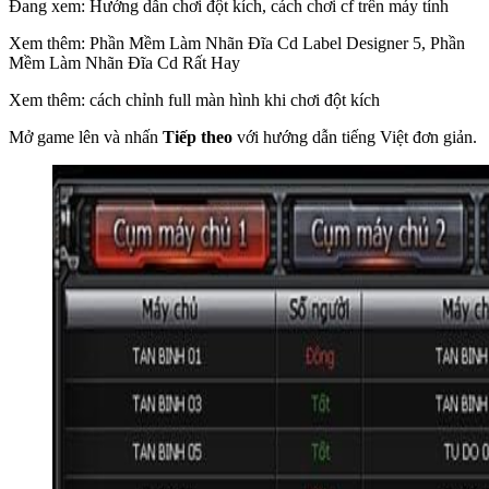
Đang xem: Hướng dẫn chơi đột kích, cách chơi cf trên máy tính
Xem thêm: Phần Mềm Làm Nhãn Đĩa Cd Label Designer 5, Phần
Mềm Làm Nhãn Đĩa Cd Rất Hay
Xem thêm: cách chỉnh full màn hình khi chơi đột kích
Mở game lên và nhấn
Tiếp theo
với hướng dẫn tiếng Việt đơn giản.