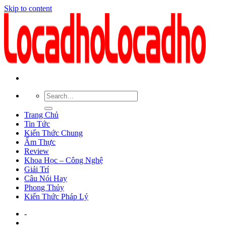
Skip to content
Trang Chủ
Tin Tức
Kiến Thức Chung
Ẩm Thực
Review
Khoa Học – Công Nghệ
Giải Trí
Câu Nói Hay
Phong Thủy
Kiến Thức Pháp Lý
-