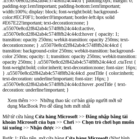
.u55070e8cd2f842ab4c574f8fb24c44cd { padding:0px; margin: 0;
padding-top:1em!important; padding-bottom:1em!important;
width:100%; display: block; font-weight:bold; background-
color:#ECF0F1; border:0!important; border-left:4px solid
#E67E22!important; text-decoration:none; }
.u55070e8cd2f842ab4c574f8fb24c44cd:active,
.u55070e8cd2f842ab4c574f8fb24c44cd:hover { opacity: 1;
transition: opacity 250ms; webkit-transition: opacity 250ms; text-
decoration:none; } .u55070e8cd2f842ab4c574f8fb24c44cd {
transition: background-color 250ms; webkit-transition: background-
color 250ms; opacity: 1; transition: opacity 250ms; webkit-transition:
opacity 250ms; } .u55070e8cd2f842ab4c574f8fb24c44cd .ctaText {
font-weight:bold; color:inherit; text-decoration:none; font-size: 16px;
} .u55070e8cd2f842ab4c574f8fb24c44cd .postTitle { color:inherit;
text-decoration: underline!important; font-size: 16px; }
.u55070e8cd2f842ab4c574f8fb24c44cd:hover .postTitle { text-
decoration: underline!important; }
Xem thêm >>>
Những thao tác cơ bản giúp người mới sử
dụng MacBook Pro dễ dàng hơn mới nhất
Mở từ cửa hàng
Cửa hàng Microsoft
>>
Đăng nhập bằng tài
khoản Microsoft của bạn
>>
Chơi
>>
Chọn trò chơi bạn muốn
tải xuống
>>
Nhận được
>>
chơi
.
Bước 1: Đầu tiên, mở cửa hàng
Cửa hàng Microsoft
(Như hình