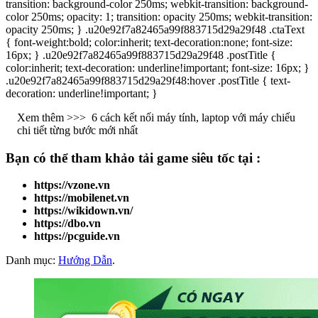
transition: background-color 250ms; webkit-transition: background-
color 250ms; opacity: 1; transition: opacity 250ms; webkit-transition:
opacity 250ms; } .u20e92f7a82465a99f883715d29a29f48 .ctaText
{ font-weight:bold; color:inherit; text-decoration:none; font-size:
16px; } .u20e92f7a82465a99f883715d29a29f48 .postTitle {
color:inherit; text-decoration: underline!important; font-size: 16px; }
.u20e92f7a82465a99f883715d29a29f48:hover .postTitle { text-
decoration: underline!important; }
Xem thêm >>>
6 cách kết nối máy tính, laptop với máy chiếu
chi tiết từng bước mới nhất
Bạn có thể tham khảo
tải game
siêu tốc tại :
https://vzone.vn
https://mobilenet.vn
https://wikidown.vn/
https://dbo.vn
https://pcguide.vn
Danh mục:
Hướng Dẫn
.