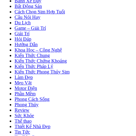
Bánh Xe Đẩy
Bất Động Sản
Cách Chọn Sim Hợp Tuổi
Câu Nói Hay
Du Lịch
Game – Giải Trí
Giải Trí
Hỏi Đáp
Hướng Dẫn
Khoa Học – Công Nghệ
Kiến Thức Chung
Kiến Thức Chứng Khoáng
Kiến Thức Pháp Lý
Kiến Thức Phong Thủy Sim
Làm Đẹp
Mẹo Vặt
Motor Điện
Phần Mềm
Phong Cách Sống
Phong Thủy
Review
Sức Khỏe
Thể thao
Thiết Kế Nhà Đẹp
Tin Tức