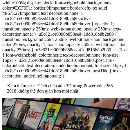
width:100%; display: block; font-weight:bold; background-
color:#ECF0F1; border:0!important; border-left:4px solid
#E67E22!important; text-decoration:none; }
.u5c821ce0090b858eed41dd818b8b2b80:active,
.u5c821ce0090b858eed41dd818b8b2b80:hover { opacity: 1;
transition: opacity 250ms; webkit-transition: opacity 250ms; text-
decoration:none; } .u5c821ce0090b858eed41dd818b8b2b80 {
transition: background-color 250ms; webkit-transition: background-
color 250ms; opacity: 1; transition: opacity 250ms; webkit-transition:
opacity 250ms; } .u5c821ce0090b858eed41dd818b8b2b80 .ctaText
{ font-weight:bold; color:inherit; text-decoration:none; font-size:
16px; } .u5c821ce0090b858eed41dd818b8b2b80 .postTitle {
color:inherit; text-decoration: underline!important; font-size: 16px; }
.u5c821ce0090b858eed41dd818b8b2b80:hover .postTitle { text-
decoration: underline!important; }
Xem thêm >>>
Cách chèn ảnh 3D trong Powerpoint 365
2018 không thể đơn giản hơn mới nhất