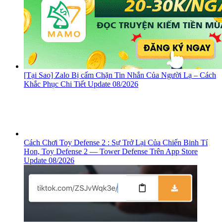
[Tại Sao] Zalo Bị cấm Chặn Tin Nhắn Của Người Lạ – Cách
Khắc Phục Chi Tiết Update 08/2026
Cách Chơi Toy Defense 2 : Sự Trở Lại Của Chiến Binh Tí
Hon, ‎Toy Defense 2 — Tower Defense Trên App Store
Update 08/2026