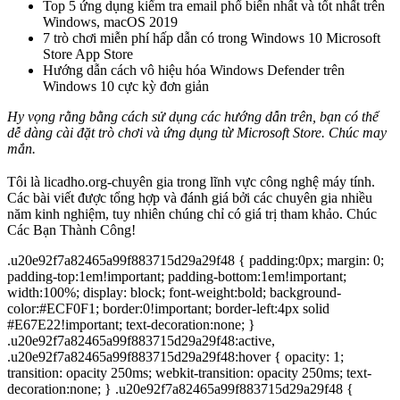
Top 5 ứng dụng kiểm tra email phổ biến nhất và tốt nhất trên
Windows, macOS 2019
7 trò chơi miễn phí hấp dẫn có trong Windows 10 Microsoft
Store App Store
Hướng dẫn cách vô hiệu hóa Windows Defender trên
Windows 10 cực kỳ đơn giản
Hy vọng rằng bằng cách sử dụng các hướng dẫn trên, bạn có thể
dễ dàng cài đặt trò chơi và ứng dụng từ Microsoft Store. Chúc may
mắn.
Tôi là licadho.org-chuyên gia trong lĩnh vực công nghệ máy tính.
Các bài viết được tổng hợp và đánh giá bởi các chuyên gia nhiều
năm kinh nghiệm, tuy nhiên chúng chỉ có giá trị tham khảo. Chúc
Các Bạn Thành Công!
.u20e92f7a82465a99f883715d29a29f48 { padding:0px; margin: 0;
padding-top:1em!important; padding-bottom:1em!important;
width:100%; display: block; font-weight:bold; background-
color:#ECF0F1; border:0!important; border-left:4px solid
#E67E22!important; text-decoration:none; }
.u20e92f7a82465a99f883715d29a29f48:active,
.u20e92f7a82465a99f883715d29a29f48:hover { opacity: 1;
transition: opacity 250ms; webkit-transition: opacity 250ms; text-
decoration:none; } .u20e92f7a82465a99f883715d29a29f48 {