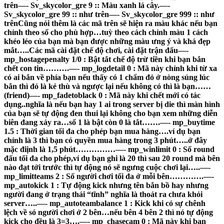
trên—- Sv_skycolor_gre 9 :: Màu xanh lá cây.—-
Sv_skycolor_gre 99 :: như trên—- Sv_skycolor_gre 999 :: như
trênCũng nói thêm là các mã trên sẽ hiện ra màu khác nếu bạn
chỉnh theo số cho phù hợp…tuỳ theo cách chỉnh màu 1 cách
khéo léo của bạn mà bạn được những màu ưng ý và khá đẹp
mắt…..Các mã cài đặt chế độ chơi, cài đặt trận đấu
—-
mp_hostagepenalty 1/0 : Bật tắt chế độ trừ tiền khi bạn bắn
chết con tin……….—- mp_logdetail 0 : Mã này chỉnh khi từ xa
có ai bắn về phía bạn nếu thấy có 1 chấm đỏ ở nòng súng lúc
bắn thì đó là kẻ thù và ngược lại nếu không có thì là bạn……
(friend)—- mp_fadetoblack 0 : Mã này khi chết mới có tác
dụng..nghĩa là nếu bạn hay 1 ai trong server bị die thì màn hình
của bạn sẽ tự động đen thui lại không cho bạn xem những diễn
biên đang xảy ra…số 1 là bật còn 0 là tắt…….—- mp_buytime
1.5 : Thời gian tối đa cho phép bạn mua hàng….ví dụ bạn
chỉnh là 3 thì bạn có quyền mua hàng trong 3 phút…..ở đây
mặc điịnh là 1,5 phút……………—- mp_winlimit 0 : Số round
đấu tối đa cho phép,ví dụ bạn ghi là 20 thì sau 20 round mà bên
nào đạt tới trước thì tự động nó sẽ ngưng cuộc chơi lại…..—-
mp_limitteams 2 : Số người chơi tối đa ở mỗi bên………….—-
mp_autokick 1 : Tự động kick nhưng tên bắn bồ hay nhưng
người đang ở trạng thái “tĩnh” nghĩa là thoát ra chưa khỏi
server…..—- mp_autoteambalance 1 : Kick khi có sự chênh
lệch về só người chơi ở 2 bên…nếu bên 4 bên 2 thì nó tự động
kick cho đều là 3=3….—- mp_chasecam 0 : Mã này khi bạn