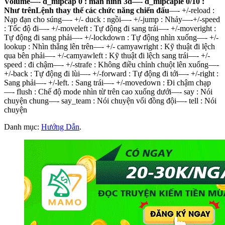
Volume—- d_mipcap 0 : màn hình 3d—- d_mipcaple 0/10 :
Như trênLệnh thay thế các chức năng chiến đấu
—- +/-reload :
Nạp đạn cho súng—- +/- duck : ngồi—- +/-jump : Nhảy—-+/-speed
: Tốc độ đi—- +/-moveleft : Tự động đi sang trái—- +/-moveright :
Tự động đi sang phải—- +/-lockdown : Tự động nhìn xuống—- +/-
lookup : Nhìn thẳng lên trên—- +/- camyawright : Kỹ thuật đi lệch
qua bên phải—- +/-camyawleft : Kỹ thuật đi lệch sang trái—- +/-
speed : đi chậm—- +/-strafe : Không điều chỉnh chuột lên xuống—-
+/-back : Tự động đi lùi—- +/-forward : Tự động đi tới—- +/-right :
Sang phải—- +/-left. : Sang trái—- +/-movedown : Đi chậm chạp
—- flush : Chế độ mode nhìn từ trên cao xuống dưới—- say : Nói
chuyện chung—- say_team : Nói chuyện vối đồng đội—- tell : Nói
chuyện
Danh mục:
Hướng Dẫn
.