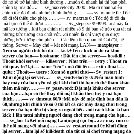
đó nó sẽ trở lại như bình thường….muốn đi nhanh lại thì bạn phải
chỉnh lại mã đó….—- sv_maxvelocity 2000 : Mã đi nhanh,điều
chỉnh tốc độ đi nhanh hơn bình thường…….—- sv_minrate 0 : Tốc
độ đi tối thiểu cho phép……..—- sv_maxrate 0 : Tốc độ đi tối đa
mà bạn có thể đi được………..—- Sv_stepsize 999999: :mã này là
mã leo tường…khi bạn chỉnh rất nhiều số 9 thì bạn sẽ trèo qua tất cả
những bức tường cao chót vót…dĩ nhiên là chỉ vượt qua được
những bức tường cho phép…..Các lệnh liên quan tới Cài đặt, hệ
thống, Server – Máy chủ – kết nối mạng LAN
—- maxplayer :
Xem số người chơi tối đa—- kick+Tên : kick ai đó ra khỏi
server của bạn—- hostname : Đặt tên cho server—- hostkill :
Thoát khỏi server—- killserver : Như trên—- retry : Thoát ra
rồi quay trở lại—- name “tên” : mã đổi tên—- exit : thoát—-
quite : Thoát—- users : Xem số người chơi—- Sv_restart 1:
Khởi động lại server….—- sv_sendvelocity 0::Nếu màn hình
hay máy của bạn yếu và giật khi chơi thì bạn có thể tham khảo
thêm mã này……—- sv_password::Đặt mật khẩu cho server
của bạn….bạn có thể thay đổi mật khẩu theo tuỳ ý mà bạn
thích……—- sv_timeout 60/0 :Mã này để mặc định ban đầu là
60,nhưng khi chỉnh về số 0 thì tất cả các mày đang chơi trong
server của bạn đều bị văng ra ngoài hết…nói cách khác là bạn
kick 1 lần tatcá những người đang chơi trong mạng của bạn…..
—- sv_lan 1::Kết nối mạng Lan(mạng cục bộ…các máy con có
thể nối mạng với nhau)……—- sv_restartround 0::Khởi động
lại server…làm lại số kill/death của tất cả ai chơi trong mạng do