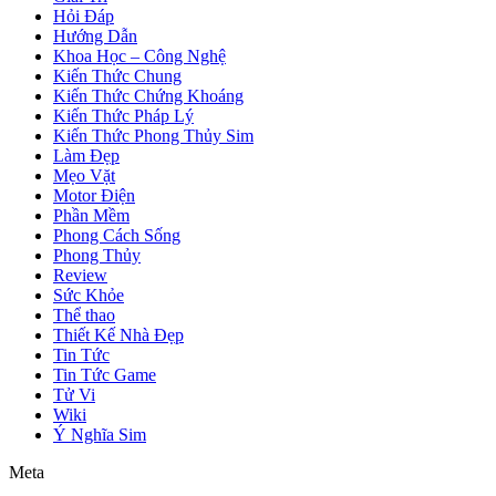
Hỏi Đáp
Hướng Dẫn
Khoa Học – Công Nghệ
Kiến Thức Chung
Kiến Thức Chứng Khoáng
Kiến Thức Pháp Lý
Kiến Thức Phong Thủy Sim
Làm Đẹp
Mẹo Vặt
Motor Điện
Phần Mềm
Phong Cách Sống
Phong Thủy
Review
Sức Khỏe
Thể thao
Thiết Kế Nhà Đẹp
Tin Tức
Tin Tức Game
Tử Vi
Wiki
Ý Nghĩa Sim
Meta