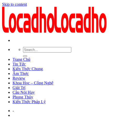
Skip to content
Trang Chủ
Tin Tức
Kiến Thức Chung
Ẩm Thực
Review
Khoa Học – Công Nghệ
Giải Trí
Câu Nói Hay
Phong Thủy
Kiến Thức Pháp Lý
-