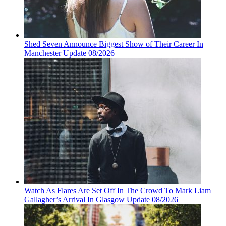
Shed Seven Announce Biggest Show of Their Career In
Manchester Update 08/2026
Watch As Flares Are Set Off In The Crowd To Mark Liam
Gallagher’s Arrival In Glasgow Update 08/2026