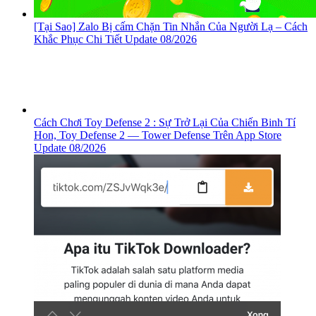
[Tại Sao] Zalo Bị cấm Chặn Tin Nhắn Của Người Lạ – Cách
Khắc Phục Chi Tiết Update 08/2026
Cách Chơi Toy Defense 2 : Sự Trở Lại Của Chiến Binh Tí
Hon, ‎Toy Defense 2 — Tower Defense Trên App Store
Update 08/2026