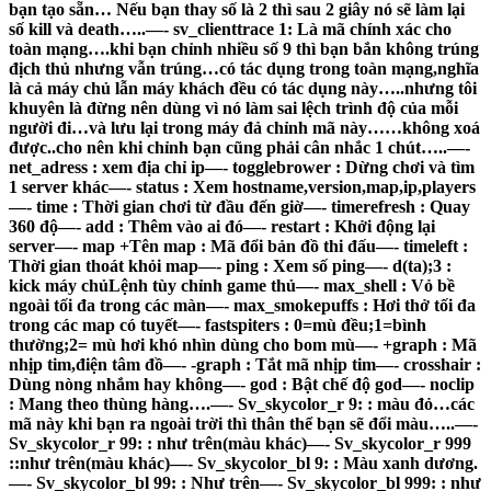
bạn tạo sẵn… Nếu bạn thay số là 2 thì sau 2 giây nó sẽ làm lại
số kill và death…..—- sv_clienttrace 1: Là mã chính xác cho
toàn mạng….khi bạn chỉnh nhiều số 9 thì bạn bắn không trúng
địch thủ nhưng vẫn trúng…có tác dụng trong toàn mạng,nghĩa
là cả máy chủ lẫn máy khách đều có tác dụng này…..nhưng tôi
khuyên là đừng nên dùng vì nó làm sai lệch trình độ của mỗi
người đi…và lưu lại trong máy đả chỉnh mã này……không xoá
được..cho nên khi chỉnh bạn cũng phải cân nhắc 1 chút…..—-
net_adress : xem địa chỉ ip—- togglebrower : Dừng chơi và tìm
1 server khác—- status : Xem hostname,version,map,ip,players
—- time : Thời gian chơi từ đầu đến giờ—- timerefresh : Quay
360 độ—- add : Thêm vào ai đó—- restart : Khởi động lại
server—- map +Tên map : Mã đổi bản đồ thi đấu—- timeleft :
Thời gian thoát khỏi map—- ping : Xem số ping—- d(ta);3 :
kick máy chủLệnh tùy chỉnh game thủ
—- max_shell : Vỏ bề
ngoài tối đa trong các màn—- max_smokepuffs : Hơi thở tối đa
trong các map có tuyết—- fastspiters : 0=mù đều;1=bình
thường;2= mù hơi khó nhìn dùng cho bom mù—- +graph : Mã
nhịp tim,điện tâm đồ—- -graph : Tắt mã nhịp tim—- crosshair :
Dùng nòng nhắm hay không—- god : Bật chế độ god—- noclip
: Mang theo thùng hàng….—- Sv_skycolor_r 9: : màu đỏ…các
mã này khi bạn ra ngoài trời thì thân thể bạn sẽ đổi màu…..—-
Sv_skycolor_r 99: : như trên(màu khác)—- Sv_skycolor_r 999
::như trên(màu khác)—- Sv_skycolor_bl 9: : Màu xanh dương.
—- Sv_skycolor_bl 99: : Như trên—- Sv_skycolor_bl 999: : như