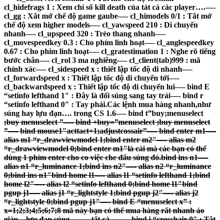
cl_hidefrags 1 : Xem chỉ số kill death của tát cả các player….—-
cl_gg : Xắt mở chế độ game gaube—- cl_himodels 0/1 : Tắt mở
chế độ xem higher models—- cl_yawspeed 210 : Di chuyển
nhanh—- cl_upspeed 320 : Trèo thang nhanh—-
cl_movespeedkey 0.3 : Cho phím linh hoạt—- cl_anglespeedkey
0.67 : Cho phim linh hoạt—- cl_gratestimation 1 : Nghe rõ tiếng
bước chân—- cl_rol 3 ma nghiêng—- cl_client(tab)999 : mã
chính xác—- cl_sidespeed x : thiết lập tốc độ di nhanh—-
cl_forwardspeed x : Thiết lập tốc độ di chuyển tới—-
cl_backwardspeed x : Thiết lập tốc độ di chuyển lui—- bind E
“setinfo lefthand 1″ : Đây là đổi súng sang tay trái—- bind r
“setinfo lefthand 0″ : Tay phải.Các lệnh mua hàng nhanh,như
súng hay lựu đạn…. trong CS 1.6
—- bind t”buy;menuselect
;buy menuselect
”—- bind +buy=”menuselect
;buy menuselect
”—- bind mouse1″acttact+1;adjustcossair”—- bind enter m1—-
alias m1 “r_drawviewmodel 1;bind enter m2″—- alias m2
“r_drawviewmodel 0;bind enter m1″là cái mà các bạn có thể
dùng 1 phím enter cho co việc che đấu súng đó.bind ins n1—-
alias n1 “r_luminance 1;bind ins n2″—- alias n2 “r_luminance
0;bind ins n1″bind home l1—- alias l1 “setinfo lefthand 1;bind
home l2″—- alias l2 “setinfo lefthand 0;bind home l1″bind
pgup j1—- alias j1 “r_lightstyle 1;bind pgup j2″—- alias j2
“r_lightstyle 0;bind pgup j1″—- bind E “menuselect x” :
x=1;2;3;4;5;6;7;8 mã này bạn có thể mua hàng rất nhanh áo
giáp…lựu đạn,súng,……..tất cả….—- bind i “crosshair 0″ : Tắt