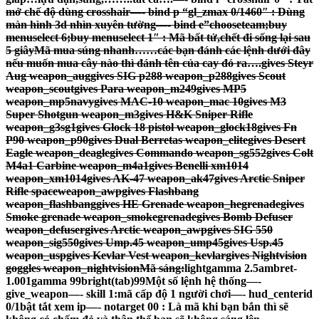
mở chế độ dùng crosshair—- bind p “gl_zmax 0/1460″ : Dùng
màn hình 3d nhìn xuyên tường—- bind e”chooseteam;buy
menuselect 6;buy menuselect 1″ : Mã bất tử,chết đi sống lại sau
5 giâyMã mua súng nhanh……các bạn đánh các lệnh dưới đây
nếu muốn mua cây nào thì đánh tên của cay đó ra….gives Steyr
Aug weapon_auggives SIG p288 weapon_p288gives Scout
weapon_scoutgives Para weapon_m249gives MP5
weapon_mp5navygives MAC-10 weapon_mac 10gives M3
Super Shotgun weapon_m3gives H&K Sniper Rifle
weapon_g3sg1gives Glock 18 pistol weapon_glock18gives Fn
P90 weapon_p90gives Dual Berretas weapon_elitegives Desert
Eagle weapon_deaglegives Commando weapon_sg552gives Colt
M4a1 Carbine weapon_m4a1gives Benelli xm1014
weapon_xm1014gives AK-47 weapon_ak47gives Arctic Sniper
Rifle spaceweapon_awpgives Flashbang
weapon_flashbanggives HE Grenade weapon_hegrenadegives
Smoke grenade weapon_smokegrenadegives Bomb Defuser
weapon_defusergives Arctic weapon_awpgives SIG 550
weapon_sig550gives Ump.45 weapon_ump45gives Usp.45
weapon_uspgives Kevlar Vest weapon_kevlargives Nightvision
goggles weapon_nightvisionMã sáng:
lightgamma 2.5ambret-
1.001gamma 99bright(tab)99Một số lệnh hệ thống
—-
give_weapon—- skill 1:mã cấp độ 1 người chơi—- hud_centerid
0/1bật tắt xem ip—- notarget 00 : Là mã khi bạn bắn thì sẽ