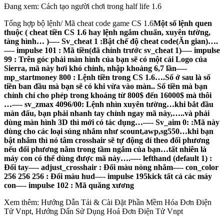
Đang xem: Cách tạo người chơi trong half life 1.6
Tổng hợp bộ lệnh/ Mã cheat code game CS 1.6
Một số lệnh quen
thuộc ( cheat tiền CS 1.6 hay lệnh ngắm chuẩn, xuyên tường,
tàng hình… )
—- Sv_cheat 1 :Bật chế độ cheat code(Ăn gian)….
—- impulse 101 : Mã tiền(đã chỉnh trước sv_cheat 1)—- impulse
99 : Trên góc phải màn hình của bạn sẽ có một cái Logo của
Sierra, mã này hơi khó chỉnh, nhập khoảng 6,7 lần—-
mp_startmoney 800 : Lệnh tiền trong CS 1.6….Số ở sau là số
tiền ban đầu mà bạn sẽ có khi vừa vào màn.. Số tiền mà bạn
chỉnh chỉ cho phép trong khoảng từ 800$ đến 16000$ mà thôi
…—- sv_zmax 4096/00: Lệnh nhìn xuyên tường…khi bắt đầu
màn đấu, bạn phải nhanh tay chỉnh ngay mã này,…..và phải
dùng màn hình 3D thì mới có tác dụng…—- Sv_aim 0: :Mã này
dùng cho các loại súng nhắm như scount,awp,sg550…khi bạn
bật nhắm thì nó tâm crosshair sẽ tự động dí theo đối phương
nếu đối phương nằm trong tầm ngắm của bạn…tất nhiên là
máy con có thể dùng được mã này….—- lefthand (default 1) :
Đổi tay—- adjust_crosshair : Đổi màu nòng nhắm—- con_color
256 256 256 : Đổi màu hud—- impulse 195kick tất cả các máy
con—- impulse 102 : Mã quăng xương
Xem thêm: Hướng Dẫn Tải & Cài Đặt Phần Mềm Hóa Đơn Điện
Tử Vnpt, Hướng Dẩn Sử Dụng Hoá Đơn Điện Tử Vnpt