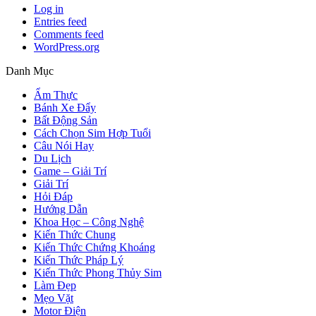
Log in
Entries feed
Comments feed
WordPress.org
Danh Mục
Ẩm Thực
Bánh Xe Đẩy
Bất Động Sản
Cách Chọn Sim Hợp Tuổi
Câu Nói Hay
Du Lịch
Game – Giải Trí
Giải Trí
Hỏi Đáp
Hướng Dẫn
Khoa Học – Công Nghệ
Kiến Thức Chung
Kiến Thức Chứng Khoáng
Kiến Thức Pháp Lý
Kiến Thức Phong Thủy Sim
Làm Đẹp
Mẹo Vặt
Motor Điện