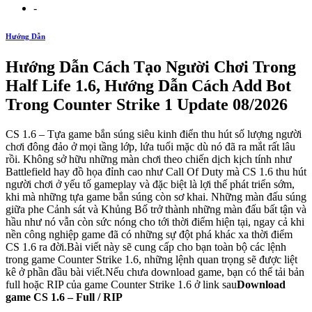
-
Hướng Dẫn
Hướng Dẫn Cách Tạo Người Chơi Trong
Half Life 1.6, Hướng Dẫn Cách Add Bot
Trong Counter Strike 1 Update 08/2026
CS 1.6 – Tựa game bắn súng siêu kinh điển thu hút số lượng người
chơi đông đảo ở mọi tầng lớp, lứa tuổi mặc dù nó đã ra mắt rất lâu
rồi. Không sở hữu những màn chơi theo chiến dịch kịch tính như
Battlefield hay đồ họa đỉnh cao như Call Of Duty mà CS 1.6 thu hút
người chơi ở yếu tố gameplay và đặc biệt là lợi thế phát triển sớm,
khi mà những tựa game bắn súng còn sơ khai. Những màn đấu súng
giữa phe Cảnh sát và Khủng Bố trở thành những màn đấu bất tận và
hầu như nó vẫn còn sức nóng cho tới thời điểm hiện tại, ngay cả khi
nền công nghiệp game đã có những sự đột phá khác xa thời điểm
CS 1.6 ra đời.Bài viết này sẽ cung cấp cho bạn toàn bộ các lệnh
trong game Counter Strike 1.6, những lệnh quan trọng sẽ được liệt
kê ở phần đầu bài viết.Nếu chưa download game, bạn có thể tải bản
full hoặc RIP của game Counter Strike 1.6 ở link sau
Download
game CS 1.6 – Full / RIP