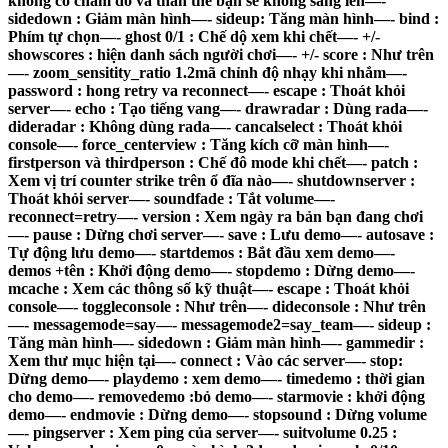
không có chấm đỏ và thân thể bạn sẽ không sáng lên—-
sidedown : Giảm màn hình—- sideup: Tăng màn hình—- bind :
Phím tự chọn—- ghost 0/1 : Chế dộ xem khi chết—- +/-
showscores : hiện danh sách người chơi—- +/- score : Như trên
—- zoom_sensitity_ratio 1.2mã chỉnh độ nhạy khi nhắm—-
password : hong retry va reconnect—- escape : Thoát khỏi
server—- echo : Tạo tiếng vang—- drawradar : Dùng rada—-
dideradar : Không dùng rada—- cancalselect : Thoát khỏi
console—- force_centerview : Tăng kích cỡ màn hình—-
firstperson và thirdperson : Chế đô mode khi chết—- patch :
Xem vị trí counter strike trên ổ đĩa nào—- shutdownserver :
Thoát khỏi server—- soundfade : Tắt volume—-
reconnect=retry—- version : Xem ngày ra bản bạn đang chơi
—- pause : Dừng chơi server—- save : Lưu demo—- autosave :
Tự động lưu demo—- startdemos : Bắt đầu xem demo—-
demos +tên : Khởi động demo—- stopdemo : Dừng demo—-
mcache : Xem các thông số kỹ thuật—- escape : Thoát khỏi
console—- toggleconsole : Như trên—- dideconsole : Như trên
—- messagemode=say—- messagemode2=say_team—- sideup :
Tăng màn hình—- sidedown : Giảm màn hình—- gammedir :
Xem thư mục hiện tại—- connect : Vào các server—- stop:
Dừng demo—- playdemo : xem demo—- timedemo : thời gian
cho demo—- removedemo :bỏ demo—- starmovie : khởi động
demo—- endmovie : Dừng demo—- stopsound : Dừng volume
—- pingserver : Xem ping của server—- suitvolume 0.25 :