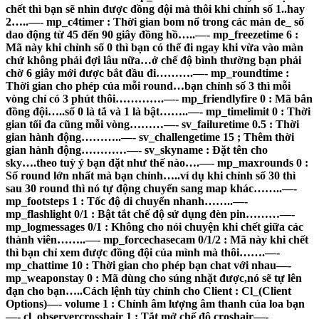
chết thì bạn sẽ nhìn được đồng đội mà thôi khi chỉnh số 1..hay
2…..—- mp_c4timer : Thời gian bom nổ trong các màn de_ số
dao động từ 45 đến 90 giây đồng hồ…..—- mp_freezetime 6 :
Mã này khi chỉnh số 0 thì bạn có thể đi ngay khi vừa vào màn
chứ không phải đợi lâu nữa…ở chế độ bình thường bạn phải
chờ 6 giây mới được bắt đầu đi……….—- mp_roundtime :
Thời gian cho phép của mỗi round…bạn chỉnh số 3 thì mỗi
vòng chỉ có 3 phút thôi………….—- mp_friendlyfire 0 : Mã bắn
đồng đội…..số 0 là tắ và 1 là bật……..—- mp_timelimit 0 : Thời
gian tối đa cũng mỗi vòng………—- sv_failuretime 0.5 : Thời
gian hành động………..—- sv_challengetime 15 ; Thêm thời
gian hành động…………—- sv_skyname : Đặt tên cho
sky….theo tuỳ ý bạn đặt như thế nào….—- mp_maxrounds 0 :
Số round lớn nhất mà bạn chỉnh…..ví dụ khi chỉnh số 30 thì
sau 30 round thì nó tự động chuyển sang map khác……..—-
mp_footsteps 1 : Tốc độ di chuyển nhanh……..—-
mp_flashlight 0/1 : Bật tắt chế độ sử dụng đèn pin………—-
mp_logmessages 0/1 : Không cho nói chuyện khi chết giữa các
thành viên……..—- mp_forcechasecam 0/1/2 : Mã này khi chết
thì bạn chỉ xem được đồng đội của mình mà thôi…….—-
mp_chattime 10 : Thời gian cho phép bạn chat với nhau—-
mp_weaponstay 0 : Mã dùng cho súng nhặt được,nó sẽ tự lên
đạn cho bạn…..Cách lệnh tùy chỉnh cho Client : Cl_(Client
Options)
—- volume 1 : Chỉnh âm lượng âm thanh của loa bạn
—- cl_observercrosshair 1 : Tắt mở chế độ croshair—-