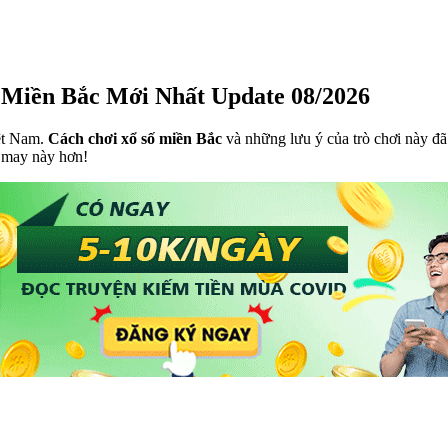
 Miền Bắc Mới Nhất Update 08/2026
iệt Nam.
Cách chơi xổ số miền Bắc
và những lưu ý của trò chơi này đã
n may này hơn!