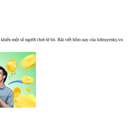
 khiến một số người chơi từ bỏ. Bài viết hôm nay của loltruyenky.vn