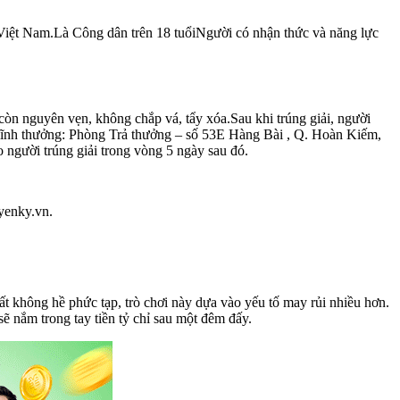
Việt Nam.Là Công dân trên 18 tuổiNgười có nhận thức và năng lực
 còn nguyên vẹn, không chắp vá, tẩy xóa.Sau khi trúng giải, người
m lĩnh thưởng: Phòng Trả thưởng – số 53E Hàng Bài , Q. Hoàn Kiếm,
người trúng giải trong vòng 5 ngày sau đó.
uyenky.vn.
ất không hề phức tạp, trò chơi này dựa vào yếu tố may rủi nhiều hơn.
 nắm trong tay tiền tỷ chỉ sau một đêm đấy.