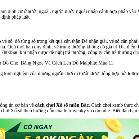
Nam định cư ở nước ngoài, người nước ngoài nhập cảnh hợp pháp vào 
 định pháp luật.
 vé số, dò từng số trong kết quả cẩn thận.Để nhận giải, vé số cần phải
quả. Quá thời hạn quy định, vé trúng thưởng không có giá trị.Địa điể
h00Sau khi nhận được đề nghị trả thưởng, công ty cần trả thưởng cho 
n Đồ Cho, Bảng Ngọc Và Cách Lên Đồ Malphite Mùa 11
ng kinh nghiệm của những người chơi đi trước được tổng hợp bởi loltr
hông tin cơ bản về
cách chơi Xổ số miền Bắc
. Cách chơi xsmb thực ch
chơi Xổ số theo hướng dẫn của loltruyenky.vn.com nhé. Biết đâu bạn sẽ