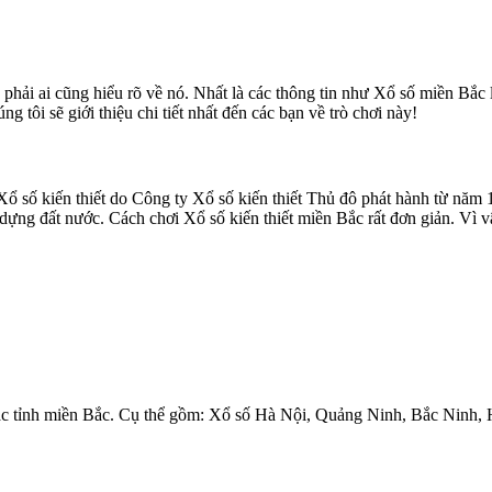
hải ai cũng hiểu rõ về nó. Nhất là các thông tin như Xổ số miền Bắc 
g tôi sẽ giới thiệu chi tiết nhất đến các bạn về trò chơi này!
ổ số kiến thiết do Công ty Xổ số kiến thiết Thủ đô phát hành từ năm 1
dựng đất nước. Cách chơi Xổ số kiến thiết miền Bắc rất đơn giản. Vì v
các tỉnh miền Bắc. Cụ thể gồm: Xổ số Hà Nội, Quảng Ninh, Bắc Ninh,