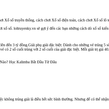
ơi Xổ số truyền thống, cách chơi Xổ số điện toán, cách chơi Xổ số lô
ơi xổ số. loltruyenky.vn sẽ gợi ý đến các bạn những cách dò xổ số kiến
ng lên đến 3 tỷ đồng.Giải phụ giải đặc biệt: Dành cho những vé trúng 5 s
có 2 số cuối trùng với 2 số cuối của giải đặc biệt. Mỗi giải trị giá 40
 Nào? Học Kalimba Bắt Đầu Từ Đâu
iệc không trúng giải là điều hết sức bình thường. Nhưng để có thể nhận