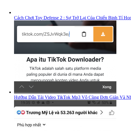
Cách Chơi Toy Defense 2 : Sự Trở Lại Của Chiến Binh Tí Ho
Hướng Dẫn Tải Video TikTok Mp3 Vô Cùng Đơn Giản Và Nh