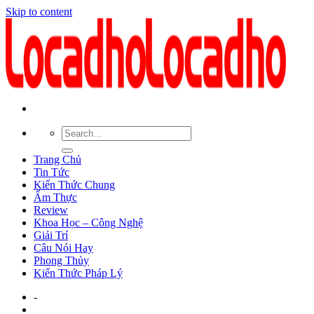
Skip to content
Trang Chủ
Tin Tức
Kiến Thức Chung
Ẩm Thực
Review
Khoa Học – Công Nghệ
Giải Trí
Câu Nói Hay
Phong Thủy
Kiến Thức Pháp Lý
-