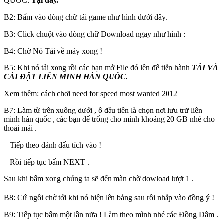
QUỐC:
Tại đây.
B2: Bấm vào dòng chữ tải game như hình dưới đây.
B3: Click chuột vào dòng chữ Download ngay như hình :
B4: Chờ Nó Tải về máy xong !
B5: Khi nó tải xong rồi các bạn mở File đó lên để tiến hành
TẢI VÀ
CÀI ĐẶT LIÊN MINH HÀN QUỐC.
Xem thêm: cách chơi need for speed most wanted 2012
B7: Làm từ trên xuống dưới , ô đầu tiên là chọn nơi lưu trữ liên
minh hàn quốc , các bạn để trống cho mình khoảng 20 GB nhé cho
thoải mái .
– Tiếp theo đánh dấu tích vào !
– Rồi tiếp tục bấm NEXT .
Sau khi bấm xong chúng ta sẽ đến màn chờ dowload lượt 1 .
B8: Cứ ngồi chờ tới khi nó hiện lên bảng sau rồi nhấp vào đồng ý !
B9: Tiếp tục bấm một lần nữa ! Làm theo mình nhé các Đồng Dâm .