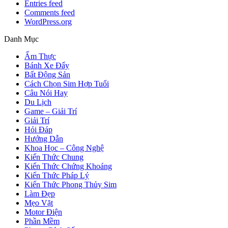
Entries feed
Comments feed
WordPress.org
Danh Mục
Ẩm Thực
Bánh Xe Đẩy
Bất Động Sản
Cách Chọn Sim Hợp Tuổi
Câu Nói Hay
Du Lịch
Game – Giải Trí
Giải Trí
Hỏi Đáp
Hướng Dẫn
Khoa Học – Công Nghệ
Kiến Thức Chung
Kiến Thức Chứng Khoáng
Kiến Thức Pháp Lý
Kiến Thức Phong Thủy Sim
Làm Đẹp
Mẹo Vặt
Motor Điện
Phần Mềm