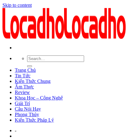
Skip to content
Trang Chủ
Tin Tức
Kiến Thức Chung
Ẩm Thực
Review
Khoa Học – Công Nghệ
Giải Trí
Câu Nói Hay
Phong Thủy
Kiến Thức Pháp Lý
-