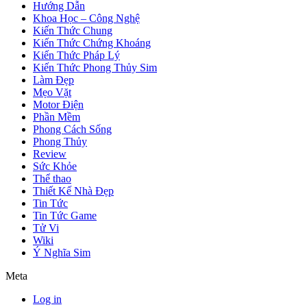
Hướng Dẫn
Khoa Học – Công Nghệ
Kiến Thức Chung
Kiến Thức Chứng Khoáng
Kiến Thức Pháp Lý
Kiến Thức Phong Thủy Sim
Làm Đẹp
Mẹo Vặt
Motor Điện
Phần Mềm
Phong Cách Sống
Phong Thủy
Review
Sức Khỏe
Thể thao
Thiết Kế Nhà Đẹp
Tin Tức
Tin Tức Game
Tử Vi
Wiki
Ý Nghĩa Sim
Meta
Log in