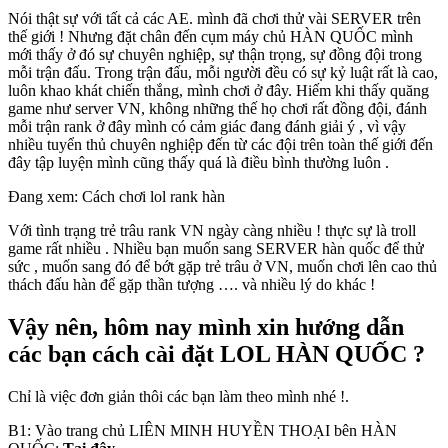
Nói thật sự với tất cả các AE. mình đã chơi thử vài SERVER trên
thế giới ! Nhưng đặt chân đến cụm máy chủ HÀN QUỐC mình
mới thấy ở đó sự chuyên nghiệp, sự thận trọng, sự đồng đội trong
mỗi trận đấu. Trong trận đấu, mỗi người đều có sự kỷ luật rất là cao,
luôn khao khát chiến thắng, mình chơi ở đây. Hiếm khi thấy quăng
game như server VN, không những thế họ chơi rất đồng đội, đánh
mỗi trận rank ở đây mình có cảm giác đang đánh giải ý , vì vậy
nhiều tuyển thủ chuyên nghiệp đến từ các đội trên toàn thế giới đến
đây tập luyện mình cũng thấy quá là điều bình thường luôn .
Đang xem: Cách chơi lol rank hàn
Với tình trạng trẻ trâu rank VN ngày càng nhiều ! thực sự là troll
game rất nhiều . Nhiều bạn muốn sang SERVER hàn quốc để thử
sức , muốn sang đó để bớt gặp trẻ trâu ở VN, muốn chơi lên cao thủ
thách đấu hàn để gặp thần tượng …. và nhiều lý do khác !
Vậy nên, hôm nay mình xin hướng dẫn
các bạn cách cài đặt LOL HÀN QUỐC ?
Chỉ là việc đơn giản thôi các bạn làm theo mình nhé !.
B1: Vào trang chủ LIÊN MINH HUYỀN THOẠI bên HÀN