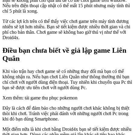
Bạn sẽ không phải chờ quá lâu để có thể chơi game trên window.
Nếu trên điện thoại cập nhật có thể mất 15 phút nhưng máy tính thì
chỉ 5 phút là xong.
Từ các lợi ích trên có thể thấy việc chơi game trên máy tính đương
nhiên sẽ lợi hơn nhiều. Bạn sẽ tiết kiệm được nhiều thời gian và chi
phí cho bản thân. Chơi game sẽ không bao giờ thú vị như thế với
Droid4x.
Điều bạn chưa biết về giả lập game Liên
Quân
Khi vào trận hay chơi game sẽ có những thay đổi mà bạn có thể
không nhận ra. Nếu bạn chơi Liên Quân như thông thường thì bạn
chỉ chơi với người dùng điện thoại. Tuy nhiên khi chuyển qua Pc thì
bạn sẽ được ưu tiên chơi với người dùng Pc.
Xem thêm: tải game thu phục pokemon
Đây là cách để đảm bảo cho những người chơi khác không bị thiệt
thòi khi chơi. Tránh việc phải đánh với những người chơi Pc trong
khi đó bạn dùng Smartphone.
Một điểm nữa là khi chơi bằng Droid4x bạn sẽ tiết kiệm được nhiều
thời gian hơn. Dùng các phần mềm giả lập khác sẽ tiêu hao khác