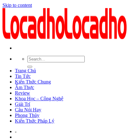
Skip to content
Trang Chủ
Tin Tức
Kiến Thức Chung
Ẩm Thực
Review
Khoa Học – Công Nghệ
Giải Trí
Câu Nói Hay
Phong Thủy
Kiến Thức Pháp Lý
-