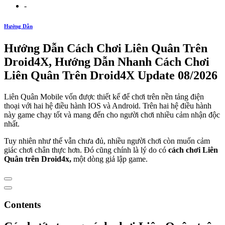
-
Hướng Dẫn
Hướng Dẫn Cách Chơi Liên Quân Trên
Droid4X, Hướng Dẫn Nhanh Cách Chơi
Liên Quân Trên Droid4X Update 08/2026
Liên Quân Mobile vốn được thiết kế để chơi trên nền tảng điện
thoại với hai hệ điều hành IOS và Android. Trên hai hệ điều hành
này game chạy tốt và mang đến cho người chơi nhiều cảm nhận độc
nhất.
Tuy nhiên như thế vẫn chưa đủ, nhiều người chơi còn muốn cảm
giác chơi chân thực hơn. Đó cũng chính là lý do có
cách chơi Liên
Quân trên Droid4x,
một dòng giả lập game.
Contents