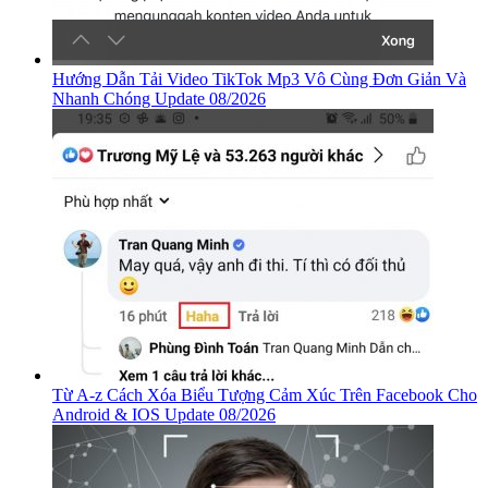
Hướng Dẫn Tải Video TikTok Mp3 Vô Cùng Đơn Giản Và
Nhanh Chóng Update 08/2026
Từ A-z Cách Xóa Biểu Tượng Cảm Xúc Trên Facebook Cho
Android & IOS Update 08/2026