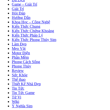
Game – Giải Trí
Giải Trí
Hỏi Đáp
Hướng Dẫn
Khoa Học – Công Nghệ
Kiến Thức Chung
Kiến Thức Chứng Khoáng
Kiến Thức Pháp Lý
Kiến Thức Phong Thủy Sim
Làm Đẹp
Mẹo Vặt
Motor Điện
Phần Mềm
Phong Cách Sống
Phong Thủy
Review
Sức Khỏe
Thể thao
Thiết Kế Nhà Đẹp
Tin Tức
Tin Tức Game
Tử Vi
Wiki
Ý Nghĩa Sim