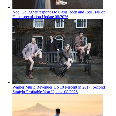
Noel Gallagher responds to Oasis Rock and Roll Hall of
Fame speculation Update 08/2026
Warner Music Revenues Up 10 Percent in 2017, Second
Straight Profitable Year Update 08/2026