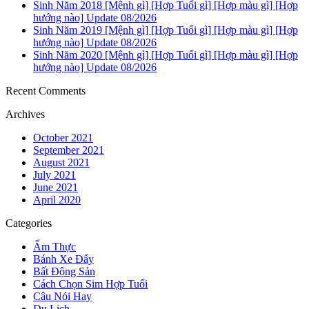
Sinh Năm 2018 [Mệnh gì] [Hợp Tuổi gì] [Hợp màu gì] [Hợp
hướng nào] Update 08/2026
Sinh Năm 2019 [Mệnh gì] [Hợp Tuổi gì] [Hợp màu gì] [Hợp
hướng nào] Update 08/2026
Sinh Năm 2020 [Mệnh gì] [Hợp Tuổi gì] [Hợp màu gì] [Hợp
hướng nào] Update 08/2026
Recent Comments
Archives
October 2021
September 2021
August 2021
July 2021
June 2021
April 2020
Categories
Ẩm Thực
Bánh Xe Đẩy
Bất Động Sản
Cách Chọn Sim Hợp Tuổi
Câu Nói Hay
Du Lịch