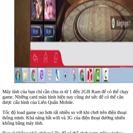
Máy tính của bạn chỉ cần chia ra từ 1 đến 2GB Ram để có thể chạy
game. Những card màn hình hiện nay cũng dư sức để có thể cân
được cấu hình của Liên Quân Mobile.
Tốc độ load game cao hơn rất nhiều so với khi chơi trên điện thoại
thông minh. Khả năng bắt wifi và 3G của điện thoại đường nhiên
không bằng máy tính.