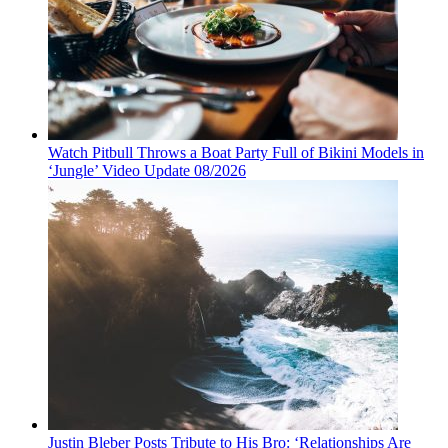
Watch Pitbull Throws a Boat Party Full of Bikini Models in
‘Jungle’ Video Update 08/2026
Justin Bleber Posts Tribute to His Bro: ‘Relationships Are