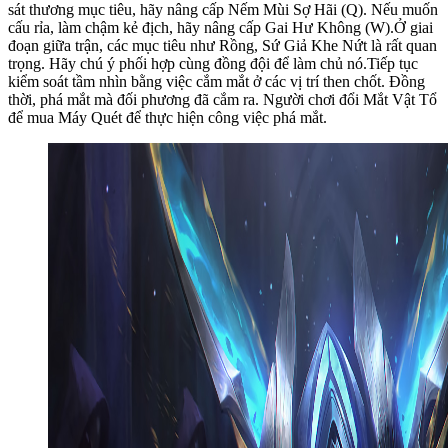
sát thương mục tiêu, hãy nâng cấp Nếm Mùi Sợ Hãi (Q). Nếu muốn
cấu rỉa, làm chậm kẻ địch, hãy nâng cấp Gai Hư Không (W).Ở giai
đoạn giữa trận, các mục tiêu như Rồng, Sứ Giả Khe Nứt là rất quan
trọng. Hãy chú ý phối hợp cùng đồng đội để làm chủ nó.Tiếp tục
kiểm soát tầm nhìn bằng việc cắm mắt ở các vị trí then chốt. Đồng
thời, phá mắt mà đối phương đã cắm ra. Người chơi đổi Mắt Vật Tổ
để mua Máy Quét để thực hiện công việc phá mắt.