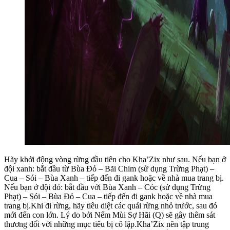
Hãy khởi động vòng rừng đầu tiên cho Kha’Zix như sau. Nếu bạn ở
đội xanh: bắt đầu từ Bùa Đỏ – Bãi Chim (sử dụng Trừng Phạt) –
Cua – Sói – Bùa Xanh – tiếp đến đi gank hoặc về nhà mua trang bị.
Nếu bạn ở đội đỏ: bắt đầu với Bùa Xanh – Cóc (sử dụng Trừng
Phạt) – Sói – Bùa Đỏ – Cua – tiếp đến đi gank hoặc về nhà mua
trang bị.Khi đi rừng, hãy tiêu diệt các quái rừng nhỏ trước, sau đó
mới đến con lớn. Lý do bởi Nếm Mùi Sợ Hãi (Q) sẽ gây thêm sát
thương đối với những mục tiêu bị cô lập.Kha’Zix nên tập trung