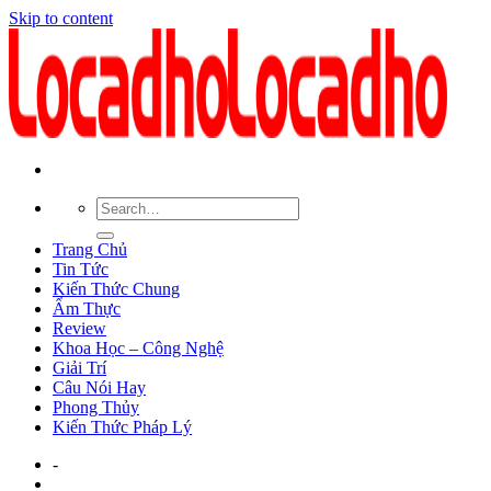
Skip to content
Trang Chủ
Tin Tức
Kiến Thức Chung
Ẩm Thực
Review
Khoa Học – Công Nghệ
Giải Trí
Câu Nói Hay
Phong Thủy
Kiến Thức Pháp Lý
-