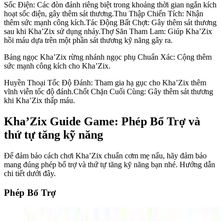
Sốc Điện: Các đòn đánh riêng biệt trong khoảng thời gian ngắn kích
hoạt sốc điện, gây thêm sát thương.Thu Thập Chiến Tích: Nhận
thêm sức mạnh công kích.Tác Động Bất Chợt: Gây thêm sát thương
sau khi Kha’Zix sử dụng nhảy.Thợ Săn Tham Lam: Giúp Kha’Zix
hồi máu dựa trên một phần sát thương kỹ năng gây ra.
Bảng ngọc Kha’Zix rừng nhánh ngọc phụ Chuẩn Xác: Cộng thêm
sức mạnh công kích cho Kha’Zix.
Huyền Thoại Tốc Độ Đánh: Tham gia hạ gục cho Kha’Zix thêm
vĩnh viễn tốc độ đánh.Chốt Chặn Cuối Cùng: Gây thêm sát thương
khi Kha’Zix thấp máu.
Kha’Zix Guide Game: Phép Bổ Trợ và
thứ tự tăng kỹ năng
Để đảm bảo cách chơi Kha’Zix chuẩn cơm mẹ nấu, hãy đảm bảo
mang đúng phép bổ trợ và thứ tự tăng kỹ năng bạn nhé. Hướng dẫn
chi tiết dưới đây.
Phép Bổ Trợ