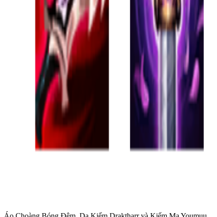
Áo Choàng Bóng Đêm, Dạ Kiếm Draktharr và Kiếm Ma Youmuu