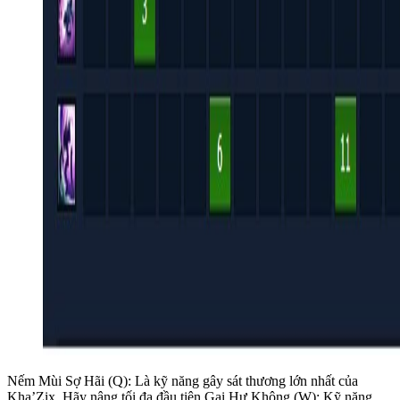
Nếm Mùi Sợ Hãi (Q): Là kỹ năng gây sát thương lớn nhất của
Kha’Zix. Hãy nâng tối đa đầu tiên.Gai Hư Không (W): Kỹ năng