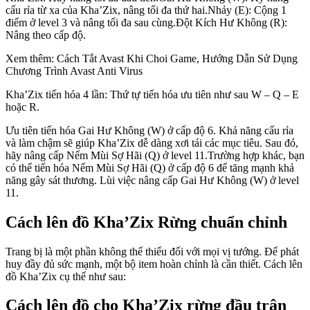
cấu rỉa từ xa của Kha’Zix, nâng tối đa thứ hai.Nhảy (E): Cộng 1
điểm ở level 3 và nâng tối đa sau cùng.Đột Kích Hư Không (R):
Nâng theo cấp độ.
Xem thêm: Cách Tắt Avast Khi Choi Game, Hướng Dẫn Sử Dụng
Chương Trình Avast Anti Virus
Kha’Zix tiến hóa 4 lần: Thứ tự tiến hóa ưu tiên như sau W – Q – E
hoặc R.
Ưu tiên tiến hóa Gai Hư Không (W) ở cấp độ 6. Khả năng cấu rỉa
và làm chậm sẽ giúp Kha’Zix dễ dàng xơi tái các mục tiêu. Sau đó,
hãy nâng cấp Nếm Mùi Sợ Hãi (Q) ở level 11.Trường hợp khác, bạn
có thể tiến hóa Nếm Mùi Sợ Hãi (Q) ở cấp độ 6 để tăng mạnh khả
năng gây sát thương. Lùi việc nâng cấp Gai Hư Không (W) ở level
11.
Cách lên đồ Kha’Zix Rừng chuẩn chỉnh
Trang bị là một phần không thể thiếu đối với mọi vị tướng. Để phát
huy đầy đủ sức mạnh, một bộ item hoàn chỉnh là cần thiết. Cách lên
đồ Kha’Zix cụ thể như sau:
Cách lên đồ cho Kha’Zix rừng đầu trận