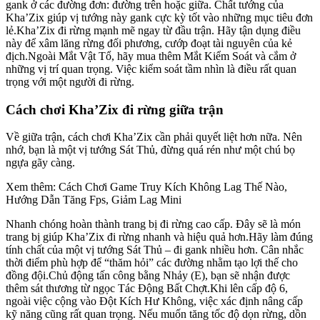
gank ở các đường đơn: đường trên hoặc giữa. Chất tướng của
Kha’Zix giúp vị tướng này gank cực kỳ tốt vào những mục tiêu đơn
lẻ.Kha’Zix đi rừng mạnh mẽ ngay từ đầu trận. Hãy tận dụng điều
này để xâm lăng rừng đối phương, cướp đoạt tài nguyên của kẻ
địch.Ngoài Mắt Vật Tổ, hãy mua thêm Mắt Kiểm Soát và cắm ở
những vị trí quan trọng. Việc kiểm soát tầm nhìn là điều rất quan
trọng với một người đi rừng.
Cách chơi Kha’Zix đi rừng giữa trận
Về giữa trận, cách chơi Kha’Zix cần phải quyết liệt hơn nữa. Nên
nhớ, bạn là một vị tướng Sát Thủ, đừng quá rén như một chú bọ
ngựa gãy càng.
Xem thêm: Cách Chơi Game Truy Kích Không Lag Thế Nào,
Hướng Dẫn Tăng Fps, Giảm Lag Mini
Nhanh chóng hoàn thành trang bị đi rừng cao cấp. Đây sẽ là món
trang bị giúp Kha’Zix đi rừng nhanh và hiệu quả hơn.Hãy làm đúng
tính chất của một vị tướng Sát Thủ – đi gank nhiều hơn. Cân nhắc
thời điểm phù hợp để “thăm hỏi” các đường nhằm tạo lợi thế cho
đồng đội.Chủ động tấn công bằng Nhảy (E), bạn sẽ nhận được
thêm sát thương từ ngọc Tác Động Bất Chợt.Khi lên cấp độ 6,
ngoài việc cộng vào Đột Kích Hư Không, việc xác định nâng cấp
kỹ năng cũng rất quan trọng. Nếu muốn tăng tốc độ dọn rừng, dồn