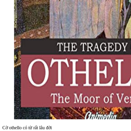
Cờ othello có từ rất lâu đời