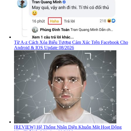
Từ A-z Cách Xóa Biểu Tượng Cảm Xúc Trên Facebook Cho
Android & IOS Update 08/2026
[REVIEW] Hệ Thống Nhận Diện Khuôn Mặt Hoạt Động