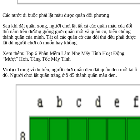
Các nước đi buộc phải lật màu được quân đối phương
Sau khi đặt quân xong, người chơi lật tất cả các quân màu của đối
thủ nằm trên đường gióng giữa quân mới và quân cũ, biến chúng
thành quân của mình. Tất cả các quân cờ của đối thủ đều phải được
lật dù người chơi có muốn hay không.
Xem thêm: Top 6 Phần Mềm Làm Nhẹ Máy Tính Hoạt Động
“Mượt” Hơn, Tăng Tốc Máy Tính
Ví dụ:
Trong ví dụ trên, người chơi quân đen đặt quân đen mới tại ô
d6. Người chơi lật quân trắng ở ô d5 thành quân màu đen.