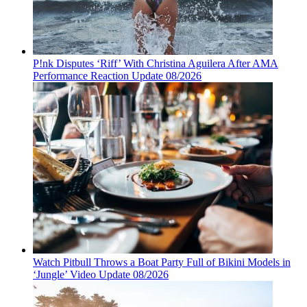
P!nk Disputes ‘Riff’ With Christina Aguilera After AMA
Performance Reaction Update 08/2026
Watch Pitbull Throws a Boat Party Full of Bikini Models in
‘Jungle’ Video Update 08/2026