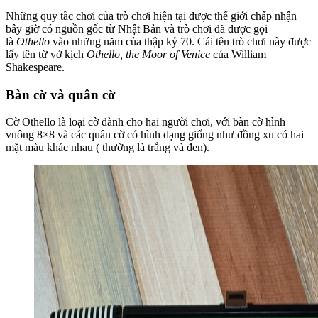
Những quy tắc chơi của trò chơi hiện tại được thế giới chấp nhận
bây giờ có nguồn gốc từ Nhật Bản và trò chơi đã được gọi
là
Othello
vào những năm của thập kỷ 70. Cái tên trò chơi này được
lấy tên từ vở kịch
Othello, the Moor of Venice
của William
Shakespeare.
Bàn cờ và quân cờ
Cờ Othello là loại cờ dành cho hai người chơi, với bàn cờ hình
vuông 8×8 và các quân cờ có hình dạng giống như đồng xu có hai
mặt màu khác nhau ( thường là trắng và đen).