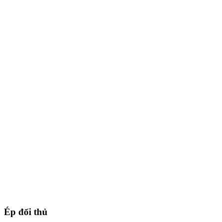
Ép đối thủ