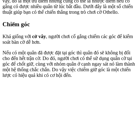
vậy, đó là một ưu điểm nhưng cũng có thể là nhược điểm nếu cố
gắng có được nhiều quân từ lúc bắt đầu. Dưới đây là một số chiến
thuật giúp bạn có thể chiến thắng trong trò chơi cờ Othello.
Chiếm góc
Khá giống với
cờ vây
, người chơi cố gắng chiếm các góc để kiểm
soát bàn cờ dễ hơn.
Nếu có một quân đã được đặt tại góc thì quân đó sẽ không bị đổi
cho đến hết trận cờ. Do đó, người chơi có thể sử dụng quân cờ tại
góc để chốt giữ, cùng với nhóm quân ở cạnh ngay sát nó làm thành
một hệ thống chắc chắn. Do vậy việc chiếm giữ góc là một chiến
lược có hiệu quả khi có cơ hội đến.