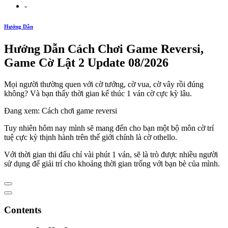
-
Hướng Dẫn
Hướng Dẫn Cách Chơi Game Reversi,
Game Cờ Lật 2 Update 08/2026
Mọi người thường quen với cờ tướng, cờ vua, cờ vây rồi đúng
không? Và bạn thấy thời gian kế thúc 1 ván cờ cực kỳ lâu.
Đang xem: Cách chơi game reversi
Tuy nhiên hôm nay mình sẽ mang đến cho bạn một bộ môn cờ trí
tuệ cực kỳ thịnh hành trên thế giới chính là cờ othello.
Với thời gian thi đấu chỉ vài phút 1 ván, sẽ là trò được nhiều người
sử dụng để giải trí cho khoảng thời gian trống với bạn bè của mình.
Contents