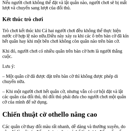
Nếu người chơi không thể đặt và lật quân nào, người chơi sẽ bị mất
lượt và chuyển sang lượt của đối thủ.
Kết thúc trò chơi
Trò chơi kết thúc khi Cả hai người chơi đều không thể thực hiện
nước cờ hợp lệ nào nữa.Điều này xảy ra khi các ô trên bàn cờ đã kín
hết quân hay khi một bên chơi không còn quân nào trên bàn cờ.
Khi đó, người chơi có nhiều quân trên bàn cờ hơn là người thắng
cuộc.
Lưu ý:
– Một quân cờ đã được đặt trên bàn cờ thì không được phép di
chuyển nữa.
– Khi một người chơi hết quân cờ, nhưng vẫn có cơ hội đặt và lật
các quân của đối thủ, thì đối thủ phải đưa cho người chơi một quân
cờ của mình để sử dụng.
Chiến thuật cờ othello nâng cao
Các quân cờ thay đổi màu rất nhanh, dễ dàng và thường xuyên, do