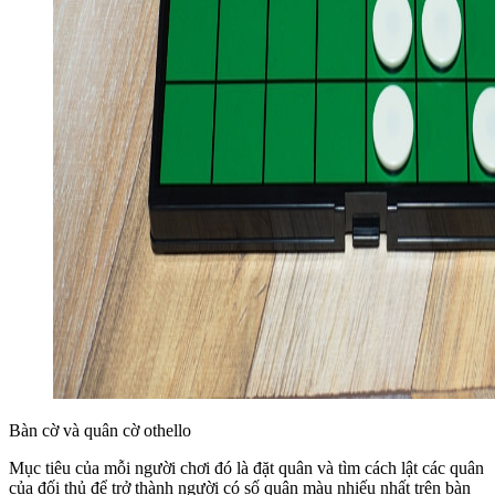
Bàn cờ và quân cờ othello
Mục tiêu của mỗi người chơi đó là đặt quân và tìm cách lật các quân
của đối thủ để trở thành người có số quân màu nhiếu nhất trên bàn