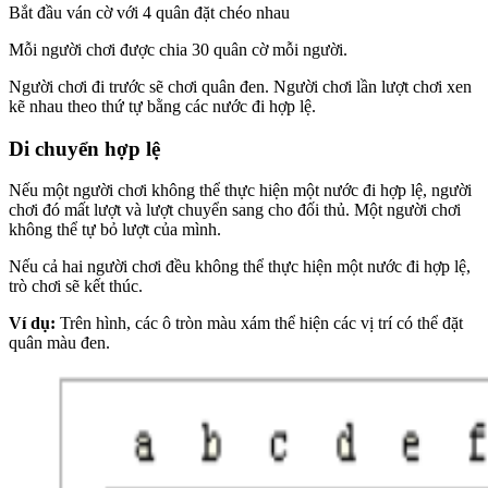
Bắt đầu ván cờ với 4 quân đặt chéo nhau
Mỗi người chơi được chia 30 quân cờ mỗi người.
Người chơi đi trước sẽ chơi quân đen. Người chơi lần lượt chơi xen
kẽ nhau theo thứ tự bằng các nước đi hợp lệ.
Di chuyển hợp lệ
Nếu một người chơi không thể thực hiện một nước đi hợp lệ, người
chơi đó mất lượt và lượt chuyển sang cho đối thủ. Một người chơi
không thể tự bỏ lượt của mình.
Nếu cả hai người chơi đều không thể thực hiện một nước đi hợp lệ,
trò chơi sẽ kết thúc.
Ví dụ:
Trên hình, các ô tròn màu xám thể hiện các vị trí có thể đặt
quân màu đen.