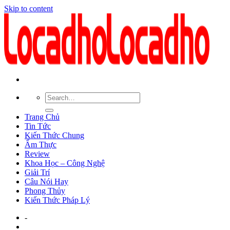
Skip to content
Trang Chủ
Tin Tức
Kiến Thức Chung
Ẩm Thực
Review
Khoa Học – Công Nghệ
Giải Trí
Câu Nói Hay
Phong Thủy
Kiến Thức Pháp Lý
-