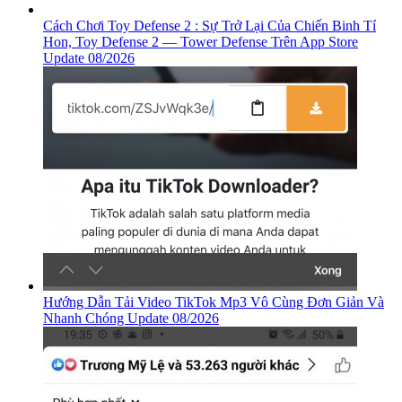
Cách Chơi Toy Defense 2 : Sự Trở Lại Của Chiến Binh Tí
Hon, ‎Toy Defense 2 — Tower Defense Trên App Store
Update 08/2026
Hướng Dẫn Tải Video TikTok Mp3 Vô Cùng Đơn Giản Và
Nhanh Chóng Update 08/2026