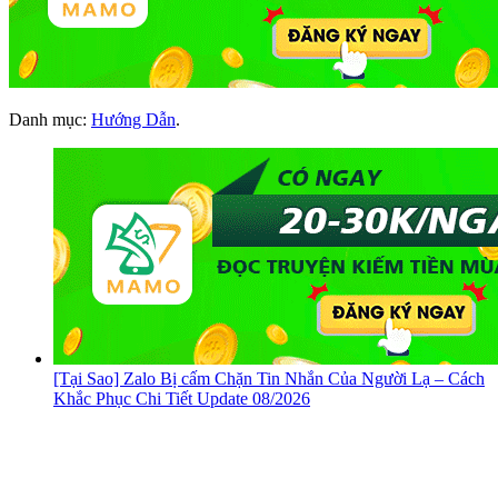
Danh mục:
Hướng Dẫn
.
[Tại Sao] Zalo Bị cấm Chặn Tin Nhắn Của Người Lạ – Cách
Khắc Phục Chi Tiết Update 08/2026