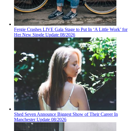
Fergie Crashes LIVE Gala Stage to Put In ‘A Little Work’ for
Her New Single Update 08/2026
Shed Seven Announce Biggest Show of Their Career In
Manchester Update 08/2026