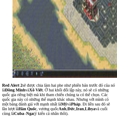
Red Alert 2
sẽ được chia làm hai phe như phiên bản trước đó của nó
là
Đồng Minh
và
Xô Viết
. Ở hai khối đối lập này, nó sẽ có những
quốc gia riêng biệt mà khi tham chiến chúng ta có thể chọn. Các
quốc gia này có những thế mạnh khác nhau. Nhưng với mình có
một bảng đánh giá với mạnh nhất là
Mỹ
và
Pháp
. Đi liền sau đó sẽ
lần lượt là
Hàn Quốc
, vương quốc
Anh
,
Đức
,
Iran
,
Libya
và cuối
cùng là
Cuba
–
Nga
(ý kiến cá nhân thôi).