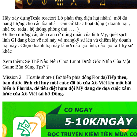
Hãy xây dựngTesla reactor( Lò phản ứng điện hạt nhân), mới đủ
năng lượng cho các tòa nhà – căn cứ khác hoạt động ( doanh trại ,
nhà xe, rada , hệ thống phòng thủ , … )
Đi theo đường cái, đến căn cứ đóng quân của lính Mỹ, quét sạch
lính GI đang bảo vệ nơi này và mangkỹ sư lên và chiếm lấy doanh
trại này . Chọn doanh trại này là nơi đào tạo lính, đào tạo ra 1 kỹ sư
khác
Xem thêm: Sẽ Thế Nào Nếu Chơi Lmht Dưới Góc Nhìn Của Một
Game Bắn Súng Tps? ?
Mission 2 – Hostile shore ( Bờ biển phía đôngFlorida)
Tiếp theo,
bạn được lệnh chỉ huy một cuộc đổ bộ của Xô Viết lên một bãi
biển ở Florida, để tiêu diệt hạm đội Mỹ đang đe dọa cuộc xâm
lược của Xô Viết tại bờ Đông.