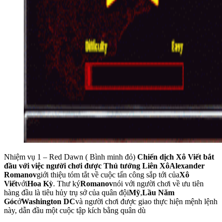
Nhiệm vụ 1 – Red Dawn ( Bình minh đỏ)
Chiến dịch Xô Viết bắt
đầu với việc người chơi được Thủ tướng Liên XôAlexander
Romanov
giới thiệu tóm tắt về cuộc tấn công sắp tới của
Xô
Viết
với
Hoa Kỳ
. Thư ký
Romanov
nói với người chơi về ưu tiên
hàng đầu là tiêu hủy trụ sở của quân đội
Mỹ
,
Lầu Năm
Góc
ở
Washington DC
và người chơi được giao thực hiện mệnh lệnh
này, dẫn đầu một cuộc tập kích bằng quân dù