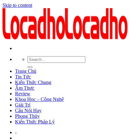
Skip to content
Trang Chủ
Tin Tức
Kiến Thức Chung
Ẩm Thực
Review
Khoa Học – Công Nghệ
Giải Trí
Câu Nói Hay
Phong Thủy
Kiến Thức Pháp Lý
-