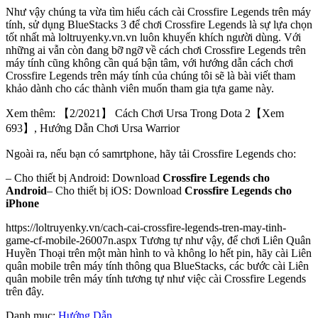
Như vậy chúng ta vừa tìm hiểu cách cài Crossfire Legends trên máy
tính, sử dụng BlueStacks 3 để chơi Crossfire Legends là sự lựa chọn
tốt nhất mà loltruyenky.vn.vn luôn khuyến khích người dùng. Với
những ai vẫn còn đang bỡ ngỡ về cách chơi Crossfire Legends trên
máy tính cũng không cần quá bận tâm, với hướng dẫn cách chơi
Crossfire Legends trên máy tính của chúng tôi sẽ là bài viết tham
khảo dành cho các thành viên muốn tham gia tựa game này.
Xem thêm: 【2/2021】 Cách Chơi Ursa Trong Dota 2【Xem
693】, Hướng Dẫn Chơi Ursa Warrior
Ngoài ra, nếu bạn có samrtphone, hãy tải Crossfire Legends cho:
– Cho thiết bị Android: Download
Crossfire Legends cho
Android
– Cho thiết bị iOS: Download
Crossfire Legends cho
iPhone
https://loltruyenky.vn/cach-cai-crossfire-legends-tren-may-tinh-
game-cf-mobile-26007n.aspx Tương tự như vậy, để chơi Liên Quân
Huyền Thoại trên một màn hình to và không lo hết pin, hãy cài Liên
quân mobile trên máy tính thông qua BlueStacks, các bước cài Liên
quân mobile trên máy tính tương tự như việc cài Crossfire Legends
trên đây.
Danh mục:
Hướng Dẫn
.