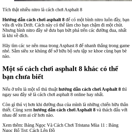
Tích thật nhiều nitro là cách chơi Asphalt 8
Hướng dẫn cách chơi asphalt 8
để có một bình nitro luôn đầy, bạn
vừa đi vừa Drift. Cách này có thể làm cho bạn chậm đi một chút.
Nhưng bình nitro đầy sẽ đưa bạn bứt phá trên các đường đua, nhất
là khi về đích.
Hãy tìm các xe nên mua trong Asphast 8 để nhanh thắng trong game
nhé. Sắm siêu xe khủng để sở hữu bộ sưu tập xe khoe cùng bạn bè
nào.
Một số cách chơi asphalt 8 khác có thể
bạn chưa biế
t
Nếu ở trên là một số thủ thuật
hướng dẫn cách chơi Asphalt 8
thì
ngay sau đây sẽ là cách chơi asphalt 8 online hay nhất.
Còn gì thú vị hơn khi đường đua của mình là những chiến hữu thân
thiết. Cùng xem
hướng dẫn cách chơi Asphalt 8
và thách đấu với
nhau để xem ai cừ hơn nào.
Xem thêm: Bảng Ngọc Và Cách Chơi Tristana Mùa 11 : Bảng
Ngọc Bổ Trợ, Cách Lên Đồ