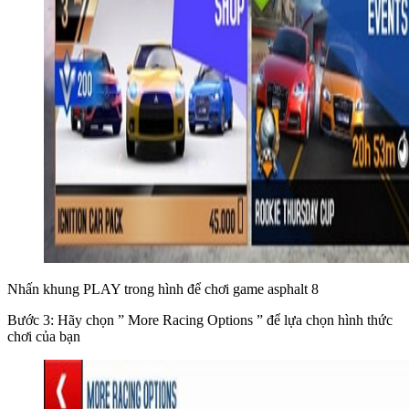
Nhấn khung PLAY trong hình để chơi game asphalt 8
Bước 3: Hãy chọn ” More Racing Options ” để lựa chọn hình thức
chơi của bạn