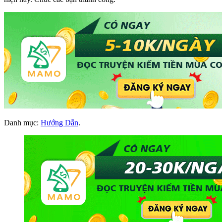
Danh mục:
Hướng Dẫn
.