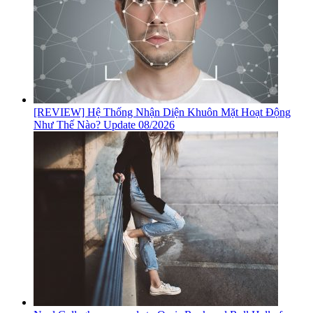
[REVIEW] Hệ Thống Nhận Diện Khuôn Mặt Hoạt Động
Như Thế Nào? Update 08/2026