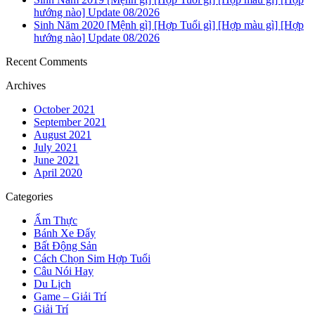
hướng nào] Update 08/2026
Sinh Năm 2020 [Mệnh gì] [Hợp Tuổi gì] [Hợp màu gì] [Hợp
hướng nào] Update 08/2026
Recent Comments
Archives
October 2021
September 2021
August 2021
July 2021
June 2021
April 2020
Categories
Ẩm Thực
Bánh Xe Đẩy
Bất Động Sản
Cách Chọn Sim Hợp Tuổi
Câu Nói Hay
Du Lịch
Game – Giải Trí
Giải Trí