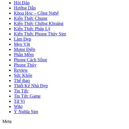
Hỏi Đáp
Hướng Dẫn
Khoa Học – Công Nghệ
Kiến Thức Chung
Kiến Thức Chứng Khoáng
Kiến Thức Pháp Lý
Kiến Thức Phong Thủy Sim
Làm Đẹp
Mẹo Vặt
Motor Điện
Phần Mềm
Phong Cách Sống
Phong Thủy
Review
Sức Khỏe
Thể thao
Thiết Kế Nhà Đẹp
Tin Tức
Tin Tức Game
Tử Vi
Wiki
Ý Nghĩa Sim
Meta