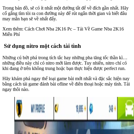
Trong bản đồ, sẽ có ít nhất một đường tắt để về đích gần nhất. Hãy
cố gắng tìm tòi ra con đường này để rút ngắn thời gian và biết đâu
may mắn bạn sẽ về nhất đấy.
Xem thêm: Cách Chơi Nba 2K16 Pc – Tải Về Game Nba 2K16
Miễn Phí
Sử dụng nitro một cách tài tình
Những cú bứt phá trong tích tắc hay những pha tăng tốc thần kì…
những điều này chỉ có nitro mới làm được. Tuy nhiên, nitro chỉ có
khi đang ở trên không trung hoặc bạn thực hiện được perfect run.
Hãy khám phá ngay thể loại game bài mới nhất và đặc sắc hiện nay
bằng cách tải game đánh bài ofline về điên thoại hoặc máy tính. Tải
ngay thôi nào.