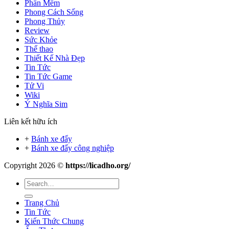
Phần Mềm
Phong Cách Sống
Phong Thủy
Review
Sức Khỏe
Thể thao
Thiết Kế Nhà Đẹp
Tin Tức
Tin Tức Game
Tử Vi
Wiki
Ý Nghĩa Sim
Liên kết hữu ích
+
Bánh xe đẩy
+
Bánh xe đẩy công nghiệp
Copyright 2026 ©
https://licadho.org/
Trang Chủ
Tin Tức
Kiến Thức Chung