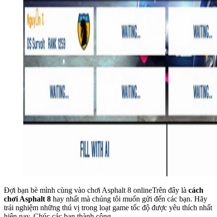
Đợi bạn bè mình cùng vào chơi Asphalt 8 onlineTrên đây là
cách
chơi Asphalt 8
hay nhất mà chúng tôi muốn gửi đến các bạn. Hãy
trải nghiệm những thú vị trong loạt game tốc độ được yêu thích nhất
hiện nay. Chúc các bạn thành công.