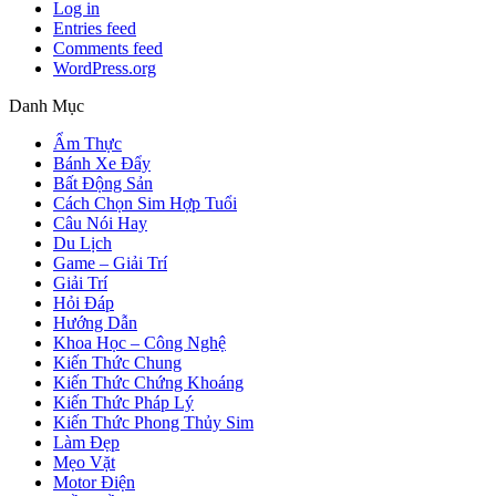
Log in
Entries feed
Comments feed
WordPress.org
Danh Mục
Ẩm Thực
Bánh Xe Đẩy
Bất Động Sản
Cách Chọn Sim Hợp Tuổi
Câu Nói Hay
Du Lịch
Game – Giải Trí
Giải Trí
Hỏi Đáp
Hướng Dẫn
Khoa Học – Công Nghệ
Kiến Thức Chung
Kiến Thức Chứng Khoáng
Kiến Thức Pháp Lý
Kiến Thức Phong Thủy Sim
Làm Đẹp
Mẹo Vặt
Motor Điện