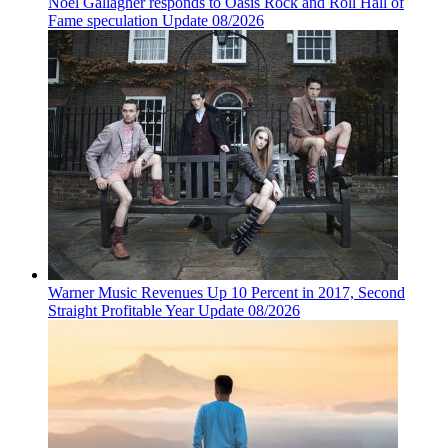
Noel Gallagher responds to Oasis Rock and Roll Hall of
Fame speculation Update 08/2026
Warner Music Revenues Up 10 Percent in 2017, Second
Straight Profitable Year Update 08/2026