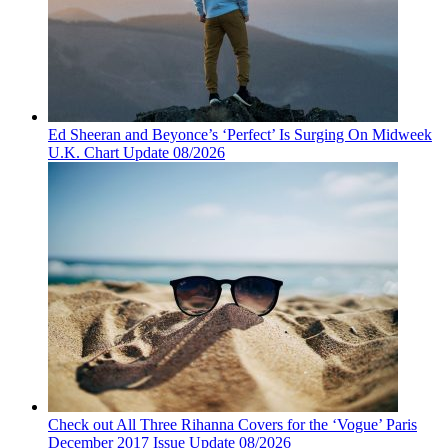
Ed Sheeran and Beyonce’s ‘Perfect’ Is Surging On Midweek
U.K. Chart Update 08/2026
Check out All Three Rihanna Covers for the ‘Vogue’ Paris
December 2017 Issue Update 08/2026