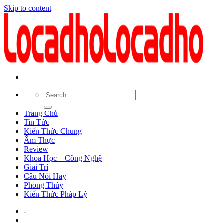
Skip to content
Trang Chủ
Tin Tức
Kiến Thức Chung
Ẩm Thực
Review
Khoa Học – Công Nghệ
Giải Trí
Câu Nói Hay
Phong Thủy
Kiến Thức Pháp Lý
-