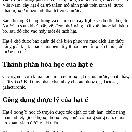
Việt Nam, cây hạt é đã trở thành mô hình phát triển kinh tế, được
nhân rộng ở nhiều tỉnh thành trên cả nước.
Sau khoảng 3 tháng trông và chăm sóc,
cây hạt é
sẽ cho thu hoạch.
Người ta sau khi cắt cây về, đem phơi nắng thật khô, buộc lại thành
bó, sau đó cho vào máy tuốt để tách hạt.
Hạt é khô được bảo quản để chế biến phục vụ mục đích làm thức
uống giải khát, hoặc chữa bệnh tùy thuộc theo từng bài thuốc, đối
tượng cụ thể.
Thành phần hóa học của hạt é
Các nghiên cứu khoa học tìm thấy trong hạt é chứa nước, chất nhầy,
chất vô cơ. Khi thủy phân chất nhầy cho arabinoza, galactoza,
galacturonic.
Công dụng dược lý của hạt é
Hạt é trong Y học cổ truyền được xác định có tính hàn, chức năng
thanh nhiệt, lợi cổ họng, thông tiện, chữa cổ họng sung đau, chữa
ho khan, viêm đường tiết niệu…