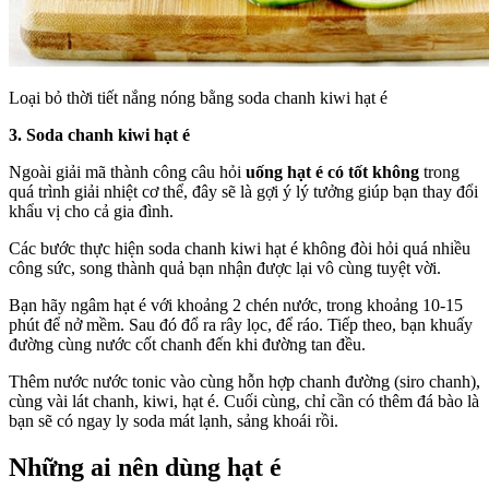
Loại bỏ thời tiết nắng nóng bằng soda chanh kiwi hạt é
3. Soda chanh kiwi hạt é
Ngoài giải mã thành công câu hỏi
uống hạt é có tốt không
trong
quá trình giải nhiệt cơ thể, đây sẽ là gợi ý lý tưởng giúp bạn thay đổi
khẩu vị cho cả gia đình.
Các bước thực hiện soda chanh kiwi hạt é không đòi hỏi quá nhiều
công sức, song thành quả bạn nhận được lại vô cùng tuyệt vời.
Bạn hãy ngâm hạt é với khoảng 2 chén nước, trong khoảng 10-15
phút để nở mềm. Sau đó đổ ra rây lọc, để ráo. Tiếp theo, bạn khuấy
đường cùng nước cốt chanh đến khi đường tan đều.
Thêm nước nước tonic vào cùng hỗn hợp chanh đường (siro chanh),
cùng vài lát chanh, kiwi, hạt é. Cuối cùng, chỉ cần có thêm đá bào là
bạn sẽ có ngay ly soda mát lạnh, sảng khoái rồi.
Những ai nên dùng hạt é