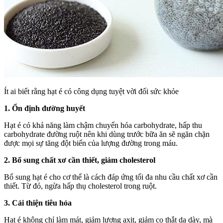
Ít ai biết rằng hạt é có công dụng tuyệt vời đối sức khỏe
1. Ổn định đường huyết
Hạt é có khả năng làm chậm chuyển hóa carbohydrate, hấp thu
carbohydrate đường ruột nên khi dùng trước bữa ăn sẽ ngăn chặn
được mọi sự tăng đột biến của lượng đường trong máu.
2. Bổ sung chất xơ cần thiết, giảm cholesterol
Bổ sung hạt é cho cơ thể là cách đáp ứng tối đa nhu cầu chất xơ cần
thiết. Từ đó, ngừa hấp thụ cholesterol trong ruột.
3. Cải thiện tiêu hóa
Hạt é không chỉ làm mát, giảm lượng axit, giảm co thắt dạ dày, mà