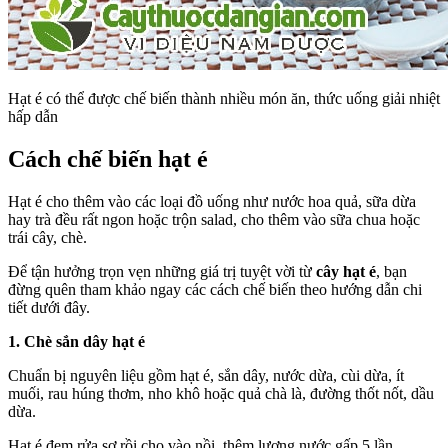
Hạt é có thể được chế biến thành nhiều món ăn, thức uống giải nhiệt
hấp dẫn
Cách chế biến hạt é
Hạt é cho thêm vào các loại đồ uống như nước hoa quả, sữa dừa
hay trà đều rất ngon hoặc trộn salad, cho thêm vào sữa chua hoặc
trái cây, chè.
Để tận hưởng trọn vẹn những giá trị tuyệt vời từ
cây hạt é
, bạn
đừng quên tham khảo ngay các cách chế biến theo hướng dẫn chi
tiết dưới đây.
1. Chè sắn dây hạt é
Chuẩn bị nguyên liệu gồm hạt é, sắn dây, nước dừa, cùi dừa, ít
muối, rau húng thơm, nho khô hoặc quả chà là, đường thốt nốt, dầu
dừa.
Hạt é đem rửa sơ rồi cho vào nồi, thêm lượng nước gấp 5 lần