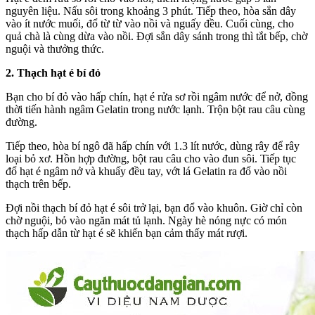
nguyên liệu. Nấu sôi trong khoảng 3 phút. Tiếp theo, hòa sắn dây
vào ít nước muối, đổ từ từ vào nồi và nguấy đều. Cuối cùng, cho
quả chà là cùng dừa vào nồi. Đợi sắn dây sánh trong thì tắt bếp, chờ
nguội và thưởng thức.
2. Thạch hạt é bí đỏ
Bạn cho bí đỏ vào hấp chín, hạt é rửa sơ rồi ngâm nước để nở, đồng
thời tiến hành ngâm Gelatin trong nước lạnh. Trộn bột rau câu cùng
đường.
Tiếp theo, hòa bí ngô đã hấp chín với 1.3 lít nước, dùng rây để rây
loại bỏ xơ. Hồn hợp đường, bột rau câu cho vào đun sôi. Tiếp tục
đổ hạt é ngâm nở và khuấy đều tay, vớt lá Gelatin ra đổ vào nồi
thạch trên bếp.
Đợi nồi thạch bí đỏ hạt é sôi trở lại, bạn đổ vào khuôn. Giờ chỉ còn
chờ nguội, bỏ vào ngăn mát tủ lạnh. Ngày hè nóng nực có món
thạch hấp dẫn từ hạt é sẽ khiến bạn cảm thấy mát rượi.