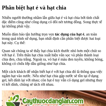
Phân biệt hạt é và hạt chia
Nhiều người thường nhầm lẫn giữa hạt é và hạt chia bởi tính chất
đặc điểm cũng như công dụng có đôi nét tương đồng. Song thực tế
lại không phải vậy.
Muốn đảm bảo tận hưởng trọn vẹn
tác dụng của hạt é
, an toàn
trong quá trình sử dụng, bạn nhất định cần phân biệt được hai loại
hạt này. Cụ thể:
Quan sát chúng ta sẽ thấy hạt chia kích thước nhỏ hơn một chút so
với hạt é. Trên thân hạt chia xuất hiện vân sọc và phân thành loại
chia đen, chia trắng. Ngoài ra, vỏ hạt é màu đen tuyền, không bóng,
không có chứa lớp dầu giống như hạt chia.
Một cách khách để nhận biết hạt é với hạt chia đó là thông qua việc
ngâm hạt vào nước. Nếu như hạt chia gặp nước sẽ tồn tại ở dạng
gel, kết dính lại với nhau; còn hạt é tuy vẫn có dạng gel nhưng thay
vì kết dính, chúng sẽ tách rời nhau.