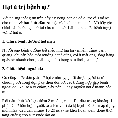
Hạt é trị bệnh gì?
Với những thông tin trên đây hy vọng bạn đã có được câu trả lời
cho mình về
hạt é từ đâu ra
một cách chính xác nhất. Và bây giờ
chính là lúc để bạn bỏ túi cho mình các bài thuốc chữa bệnh tuyệt
vời từ hạt é.
1. Chữa bệnh đường tiết niệu
Người gặp bệnh đường tiết niệu như lậu hay nhiễm trùng bàng
quang, chỉ cần hòa một muống hạt é cùng với ít mật ong uống hàng
ngày sẽ nhanh chóng cải thiện tình trạng sau thời gian ngắn.
2. Chữa bệnh ngoài da
Có công thức đơn giản từ hạt é nhưng lại rất được người ta ưa
chuộng bởi công dụng kỳ diệu đối với các trường hợp gặp bệnh
ngoài da. Khi bạn bị chàm, vảy nến… hãy nghiền hạt é thành bột
mịn.
Rồi nấu từ từ kết hợp thêm 2 muỗng canh dầu dừa trong khoảng 1
phút. Chờ hỗn hợp nguội, xoa lên vị trí da bị bệnh. Kiên trì áp dụng
mỗi ngày, đều đặn chừng 15-20 ngày sẽ khỏi hoàn toàn, đồng thời
tăng cường cho sức khỏe làn da.