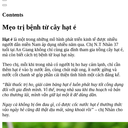
Contents
Mẹo trị bệnh từ cây hạt é
Hạt é
là một trong những mô hình phát triển kinh tế được nhiều
người dân miền Nam áp dụng nhiều năm qua. Chị N.T Nhàn 37
tuổi tại An Giang không chỉ cùng gia đình tham gia trồng cây hạt é,
mà còn biết cách trị bệnh từ loại hạt này.
Theo chị, mỗi khi trong nhà có người bị ho hay cảm lạnh, chỉ cần
thêm hạt é vào ly nước ấm, cùng chút mật ong, ít nước gừng và
nước cốt chanh sẽ góp phần cải thiện tình hình một cách đáng kể.
“Bài thuốc trị ho, giải cảm bảng hạt é luôn phát huy tốt công dụng
đối với gia đình mình. Vì thế, trong nhà sau khi thu hoạch và bán
cho thương lái, mình vẫn giữ lại một ít để dùng dần.
Ngay cả không bị ốm đau gì, có được cốc nước hạt é thưởng thức
vào ngày hè cũng đã thật dịu mát, sảng khoải rồi”
– chị Nhàn cho
hay.