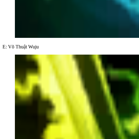
E: Võ Thuật Wuju