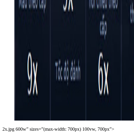
2x.jpg 600w” sizes=”(max-width: 700px) 100vw, 700px”>