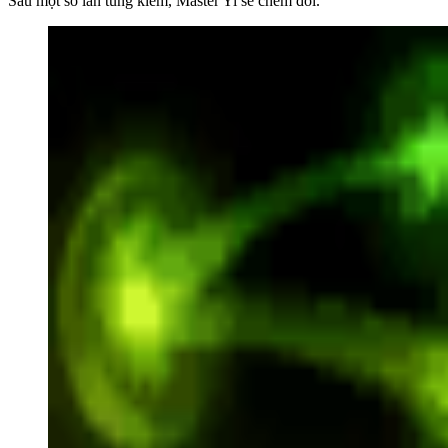
Sau một số lần tung kiếm, Master Yi sẽ chém đôi.