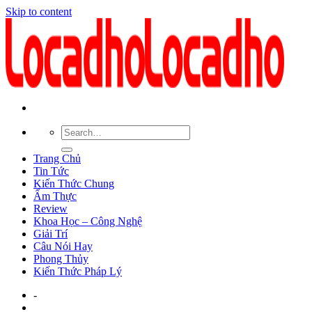
Skip to content
Trang Chủ
Tin Tức
Kiến Thức Chung
Ẩm Thực
Review
Khoa Học – Công Nghệ
Giải Trí
Câu Nói Hay
Phong Thủy
Kiến Thức Pháp Lý
-