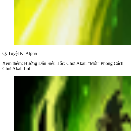
Q: Tuyệt Kĩ Alpha
Xem thêm: Hướng Dẫn Siêu Tốc: Chơi Akali “Mới” Phong Cách
Chơi Akali Lol