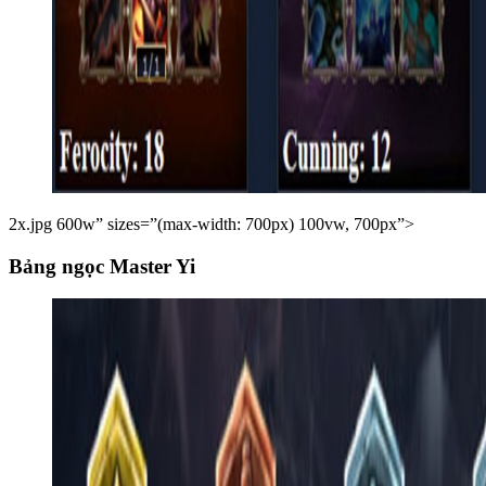
2x.jpg 600w” sizes=”(max-width: 700px) 100vw, 700px”>
Bảng ngọc Master Yi