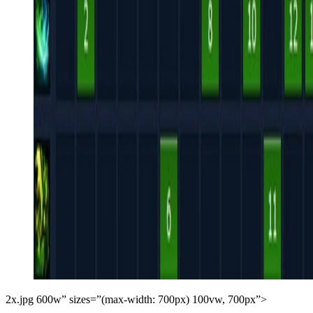
2x.jpg 600w” sizes=”(max-width: 700px) 100vw, 700px”>