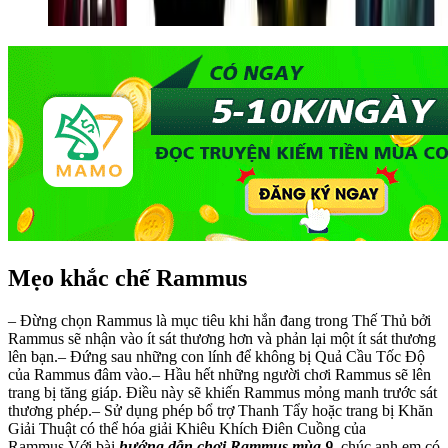
Mẹo khắc chế Rammus
– Đừng chọn Rammus là mục tiêu khi hắn đang trong Thế Thủ bởi
Rammus sẽ nhận vào ít sát thương hơn và phản lại một ít sát thương
lên bạn.– Đứng sau những con lính để không bị Quả Cầu Tốc Độ
của Rammus đâm vào.– Hầu hết những người chơi Rammus sẽ lên
trang bị tăng giáp. Điều này sẽ khiến Rammus mỏng manh trước sát
thương phép.– Sử dụng phép bổ trợ Thanh Tẩy hoặc trang bị Khăn
Giải Thuật có thể hóa giải Khiêu Khích Điên Cuồng của
Rammus.Với bài
hướng dẫn chơi Rammus mùa 9
, chúc anh em có