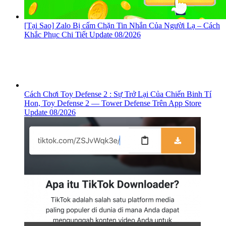
[Tại Sao] Zalo Bị cấm Chặn Tin Nhắn Của Người Lạ – Cách
Khắc Phục Chi Tiết Update 08/2026
Cách Chơi Toy Defense 2 : Sự Trở Lại Của Chiến Binh Tí
Hon, ‎Toy Defense 2 — Tower Defense Trên App Store
Update 08/2026