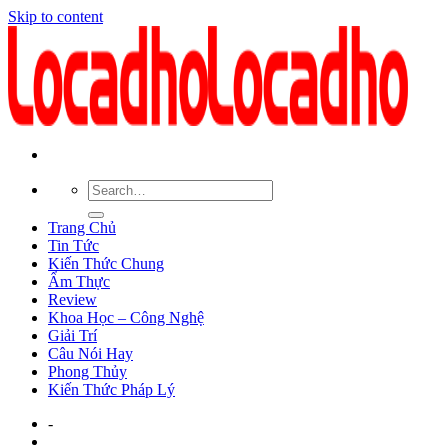
Skip to content
Trang Chủ
Tin Tức
Kiến Thức Chung
Ẩm Thực
Review
Khoa Học – Công Nghệ
Giải Trí
Câu Nói Hay
Phong Thủy
Kiến Thức Pháp Lý
-