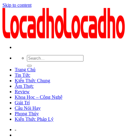
Skip to content
Trang Chủ
Tin Tức
Kiến Thức Chung
Ẩm Thực
Review
Khoa Học – Công Nghệ
Giải Trí
Câu Nói Hay
Phong Thủy
Kiến Thức Pháp Lý
-