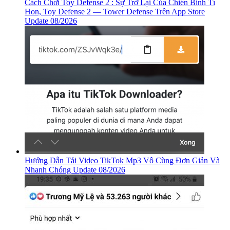
Cách Chơi Toy Defense 2 : Sự Trở Lại Của Chiến Binh Tí
Hon, ‎Toy Defense 2 — Tower Defense Trên App Store
Update 08/2026
Hướng Dẫn Tải Video TikTok Mp3 Vô Cùng Đơn Giản Và
Nhanh Chóng Update 08/2026