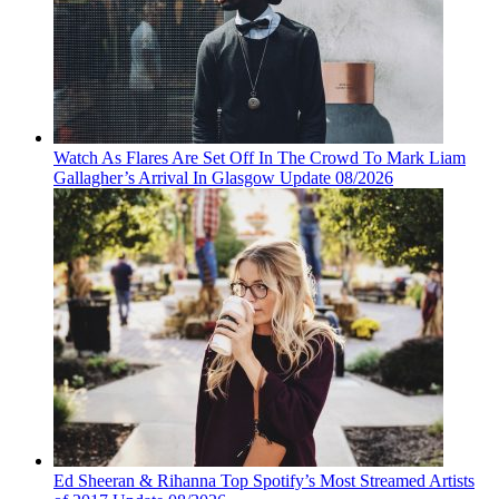
Watch As Flares Are Set Off In The Crowd To Mark Liam
Gallagher’s Arrival In Glasgow Update 08/2026
Ed Sheeran & Rihanna Top Spotify’s Most Streamed Artists