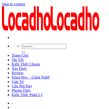
Skip to content
Trang Chủ
Tin Tức
Kiến Thức Chung
Ẩm Thực
Review
Khoa Học – Công Nghệ
Giải Trí
Câu Nói Hay
Phong Thủy
Kiến Thức Pháp Lý
-