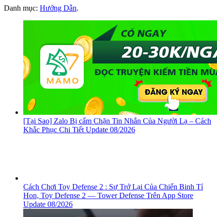
Danh mục:
Hướng Dẫn
.
[Tại Sao] Zalo Bị cấm Chặn Tin Nhắn Của Người Lạ – Cách
Khắc Phục Chi Tiết Update 08/2026
Cách Chơi Toy Defense 2 : Sự Trở Lại Của Chiến Binh Tí
Hon, ‎Toy Defense 2 — Tower Defense Trên App Store
Update 08/2026