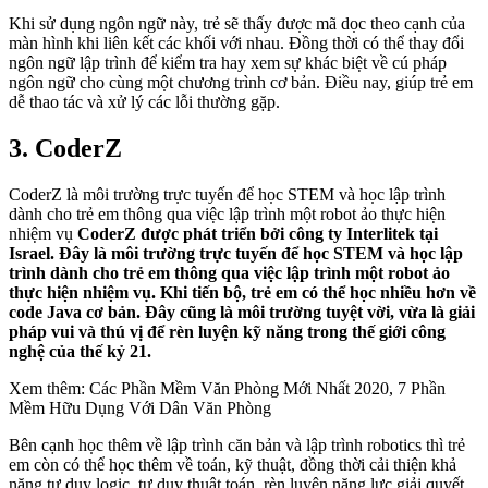
Khi sử dụng ngôn ngữ này, trẻ sẽ thấy được mã dọc theo cạnh của
màn hình khi liên kết các khối với nhau. Đồng thời có thể thay đổi
ngôn ngữ lập trình để kiểm tra hay xem sự khác biệt về cú pháp
ngôn ngữ cho cùng một chương trình cơ bản. Điều nay, giúp trẻ em
dễ thao tác và xử lý các lỗi thường gặp.
3. CoderZ
CoderZ là môi trường trực tuyến để học STEM và học lập trình
dành cho trẻ em thông qua việc lập trình một robot ảo thực hiện
nhiệm vụ
CoderZ được phát triển bởi công ty Interlitek tại
Israel. Đây là môi trường trực tuyến để học STEM và học lập
trình dành cho trẻ em thông qua việc lập trình một robot ảo
thực hiện nhiệm vụ. Khi tiến bộ, trẻ em có thể học nhiều hơn về
code Java cơ bản. Đây cũng là môi trường tuyệt vời, vừa là giải
pháp vui và thú vị để rèn luyện kỹ năng trong thế giới công
nghệ của thế kỷ 21.
Xem thêm: Các Phần Mềm Văn Phòng Mới Nhất 2020, 7 Phần
Mềm Hữu Dụng Với Dân Văn Phòng
Bên cạnh học thêm về lập trình căn bản và lập trình robotics thì trẻ
em còn có thể học thêm về toán, kỹ thuật, đồng thời cải thiện khả
năng tư duy logic, tư duy thuật toán, rèn luyện năng lực giải quyết