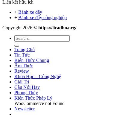
Liên kết hữu ích
+
Bánh xe đẩy
+
Bánh xe đẩy công nghiệp
Copyright 2026 ©
https://licadho.org/
Trang Chủ
Tin Tức
Kiến Thức Chung
Ẩm Thực
Review
Khoa Học – Công Nghệ
Giải Trí
Câu Nói Hay
Phong Thủy
Kiến Thức Pháp Lý
WooCommerce not Found
Newsletter