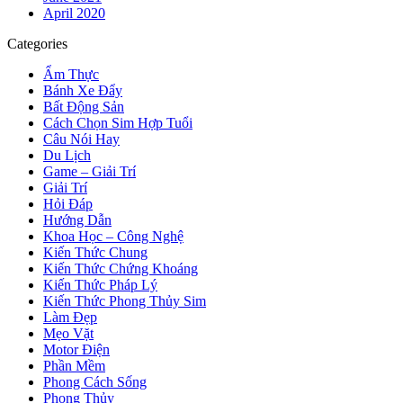
April 2020
Categories
Ẩm Thực
Bánh Xe Đẩy
Bất Động Sản
Cách Chọn Sim Hợp Tuổi
Câu Nói Hay
Du Lịch
Game – Giải Trí
Giải Trí
Hỏi Đáp
Hướng Dẫn
Khoa Học – Công Nghệ
Kiến Thức Chung
Kiến Thức Chứng Khoáng
Kiến Thức Pháp Lý
Kiến Thức Phong Thủy Sim
Làm Đẹp
Mẹo Vặt
Motor Điện
Phần Mềm
Phong Cách Sống
Phong Thủy