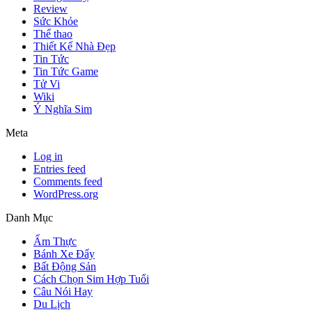
Review
Sức Khỏe
Thể thao
Thiết Kế Nhà Đẹp
Tin Tức
Tin Tức Game
Tử Vi
Wiki
Ý Nghĩa Sim
Meta
Log in
Entries feed
Comments feed
WordPress.org
Danh Mục
Ẩm Thực
Bánh Xe Đẩy
Bất Động Sản
Cách Chọn Sim Hợp Tuổi
Câu Nói Hay
Du Lịch