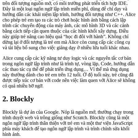
trên đối tượng nguồn mở, có môi trường phát triển tích hợp IDE.
Đây là một loại ngôn ngữ lập trình miễn phí, dùng để chỉ dạy và
hướng dẫn các khái niệm lập trình, hướng đối tượng như C++. Alice
cho phép trẻ em tạo ra các trò chơi hoặc hình ảnh bằng cách lập
trình các chuyển động của máy ảnh, các mô hình 3D và các cảnh
bằng cách tiếp cận quen thuộc của các hình khối xây dựng. Điều
này giúp trẻ nâng cao hiệu quả “học đi đôi với hành”. Không chỉ
dừng lại ở đối tượng là trẻ em mà Alice còn cung cấp các công cụ
và tài liệu bổ sung cho việc giảng dạy ở nhiều lứa tuổi khác nhau.
Alice cung cấp các kỹ năng tư duy logic và các nguyên tắc cơ bản
trong ngôn ngữ lập trình như là trình tự, vòng lặp, Code, hướng dẫn
các thao tác cụ thể để phát triển ứng dụng… Vì thế mà ứng dụng
này thường dành cho trẻ em trên 12 tuổi. Ở độ tuổi này, trẻ cũng đã
được tiếp xúc cơ bản với code nên việc làm quen với Alice sẽ không
có quá nhiều bỡ ngỡ.
2. Blockly
Blockly là dự án của Google. Nóp là nguồn mở, thường chạy trong
trình duyệt web và trông giống như Scratch. Blockly cũng là một
ngôn ngữ lập trình thân thiện với trẻ em và một thư viện JavaScript
phía máy khách để tạo ngôn ngữ lập trình và trình chỉnh sửa khối
hình ảnh.