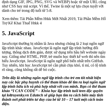
định dạng GIF, JPG, PNG, SVG và WEBP) hoặc từ một URL cũng
như CSS hay mã script. Vì thế, Twine là một sự lựa chọn tuyệt vời
dành cho trẻ trong độ tuổi từ 5-8.
Xem thêm: Tải Phần Mềm Htkk Mới Nhất 2019, Tải Phần Mềm Hỗ
Trợ Kê Khai Thuế Htkk 4
5. JavaScript
JavaScript thường bị nhầm là Java nhưng chúng là 2 loại ngôn ngữ
lập trình khác nhau. JavaScript là ngôn ngữ lập trình hướng đối
tượng, thông dịch đơn giản, được sử dụng trên hầu hết website ngày
nay. Giống như HTML, PHP, trẻ muốn học thiết kế web thì nên tìm
hiểu JavaScript. JavaScript là ngôn ngữ phổ biến nhất trên GitHub.
Tuy nhiên, khi học JavaScript trẻ cần phải chịu khó, tỉ mỉ, có lộ trình
rõ ràng, cũng không rất dễ bỏ cuộc.
Trên đây là những ngôn ngữ lập trình cho trẻ em tốt nhất hiện
nay các bậc phụ huynh có thể tham khảo để tìm ra loại ngôn ngữ
lập trình hữu ích và phù hợp nhất với con mình. Bạn có thể tham
khảo “I CAN CODE” – Khóa học lập trình tuổi teen độc quyền
tại loltruyenky.vn Edutech sẽ giúp bạn tìm ra cách biến máy tính
thành nơi phát triển tư duy của bé từ 10 – 17 tuổi một cách toàn
diện.