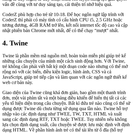
vấn đề cùng với tư duy sáng tạo, cải thiện trí nhớ hiệu quả.
CoderZ phù hợp cho trẻ từ 10-18. Để học ngôn ngữ lập trình với
CoderZ thì phải có máy tính có cấu hình CPU i5, 2.5 GHz hoặc
tương đương, 4GB RAM trở lên, kết nối internet tốc độ cao và cập
nhật phiên bản Chrome mới nhất, để có thể chạy “mượt” nhất.
4. Twine
Twine là phần mềm mã nguồn mở, hoàn toàn miễn phí giúp trẻ kể
những câu chuyện của mình một cách sinh động hơn. Với Twine,
trẻ không cần phải viết bất kỳ một đoạn code nào nhưng có thể mở
rộng nó với các biến, điều kiện logic, hình ảnh, CSS và cả
JavaScript, giúp trẻ tiếp cận và làm quan với các ngôn ngữ thiết kế
web cơ bản này.
Giao diện của Twine cũng khá đơn giản, bao gồm một thanh trình
đơn, một vài phím tắt và một bảng điều khiển để hiển thị tất cả các
yếu tố hiện diện trong câu chuyện. Bất kì đứa trẻ nào cũng có thể sử
dụng được Twine dù chưa từng sử dụng qua lần nào. Twine hỗ trợ
nhập vào các định dạng như TWEE, TW, TXT, HTML và xuất
sang các định dạng RTF, TXT hoặc TWEE. Tuy nhiên nếu không
lựa chọn định dạng xuất, câu chuyện sẽ được lưu mặc định với định
dạng HTML. Về phần hình ảnh trẻ có thể tải lên từ ổ đĩa (hỗ trợ