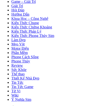
Game – Giải Trí
Giải Trí
Hỏi Đáp
Hướng Dẫn
Khoa Học – Công Nghệ
Kiến Thức Chung
Kiến Thức Chứng Khoáng
Kiến Thức Pháp Lý
Kiến Thức Phong Thủy Sim
Làm Đẹp
Mẹo Vặt
Motor Điện
Phần Mềm
Phong Cách Sống
Phong Thủy
Review
Sức Khỏe
Thể thao
Thiết Kế Nhà Đẹp
Tin Tức
Tin Tức Game
Tử Vi
Wiki
Ý Nghĩa Sim