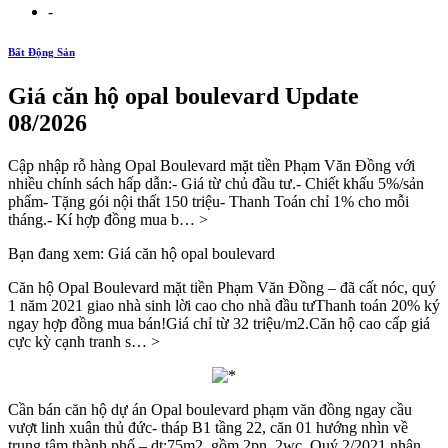
-
Bất Động Sản
Giá căn hộ opal boulevard Update
08/2026
Cập nhập rỗ hàng Opal Boulevard mặt tiền Phạm Văn Đồng với
nhiều chính sách hấp dẫn:- Giá từ chủ đầu tư.- Chiết khấu 5%/sản
phẩm- Tặng gói nội thất 150 triệu- Thanh Toán chỉ 1% cho mỗi
tháng.- Kí hợp đồng mua b… >
Bạn đang xem: Giá căn hộ opal boulevard
Căn hộ Opal Boulevard mặt tiền Phạm Văn Đồng – đã cất nóc, quý
1 năm 2021 giao nhà sinh lời cao cho nhà đầu tưThanh toán 20% ký
ngay hợp đồng mua bán!Giá chỉ từ 32 triệu/m2.Căn hộ cao cấp giá
cực kỳ cạnh tranh s… >
Cần bán căn hộ dự án Opal boulevard phạm văn đồng ngay cầu
vượt linh xuân thủ đức- tháp B1 tầng 22, căn 01 hướng nhìn về
trung tâm thành phố – dt:75m2, gồm 2pn, 2wc. Quý 2/2021 nhận