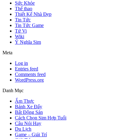
Sức Khỏe
Thể thao
Thiết Kế Nhà Đẹp
Tin Tức
Tin Tức Game
Tử Vi
Wiki
Ý Nghĩa Sim
Meta
Log in
Entries feed
Comments feed
WordPress.org
Danh Mục
Ẩm Thực
Bánh Xe Đẩy
Bất Động Sản
Cách Chọn Sim Hợp Tuổi
Câu Nói Hay
Du Lịch
Game – Giải Trí