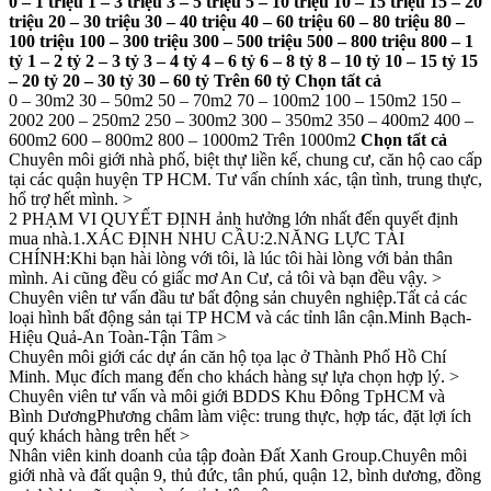
0 – 1 triệu 1 – 3 triệu 3 – 5 triệu 5 – 10 triệu 10 – 15 triệu 15 – 20
triệu 20 – 30 triệu 30 – 40 triệu 40 – 60 triệu 60 – 80 triệu 80 –
100 triệu 100 – 300 triệu 300 – 500 triệu 500 – 800 triệu 800 – 1
tỷ 1 – 2 tỷ 2 – 3 tỷ 3 – 4 tỷ 4 – 6 tỷ 6 – 8 tỷ 8 – 10 tỷ 10 – 15 tỷ 15
– 20 tỷ 20 – 30 tỷ 30 – 60 tỷ Trên 60 tỷ Chọn tất cả
0 – 30m2 30 – 50m2 50 – 70m2 70 – 100m2 100 – 150m2 150 –
2002 200 – 250m2 250 – 300m2 300 – 350m2 350 – 400m2 400 –
600m2 600 – 800m2 800 – 1000m2 Trên 1000m2
Chọn tất cả
Chuyên môi giới nhà phố, biệt thự liền kế, chung cư, căn hộ cao cấp
tại các quận huyện TP HCM. Tư vấn chính xác, tận tình, trung thực,
hổ trợ hết mình. >
2 PHẠM VI QUYẾT ĐỊNH ảnh hưởng lớn nhất đến quyết định
mua nhà.1.XÁC ĐỊNH NHU CẦU:2.NĂNG LỰC TÀI
CHÍNH:Khi bạn hài lòng với tôi, là lúc tôi hài lòng với bản thân
mình. Ai cũng đều có giấc mơ An Cư, cả tôi và bạn đều vậy. >
Chuyên viên tư vấn đầu tư bất động sản chuyên nghiệp.Tất cả các
loại hình bất động sản tại TP HCM và các tỉnh lân cận.Minh Bạch-
Hiệu Quả-An Toàn-Tận Tâm >
Chuyên môi giới các dự án căn hộ tọa lạc ở Thành Phố Hồ Chí
Minh. Mục đích mang đến cho khách hàng sự lựa chọn hợp lý. >
Chuyên viên tư vấn và môi giới BDDS Khu Đông TpHCM và
Bình DươngPhương châm làm việc: trung thực, hợp tác, đặt lợi ích
quý khách hàng trên hết >
Nhân viên kinh doanh của tập đoàn Đất Xanh Group.Chuyên môi
giới nhà và đất quận 9, thủ đức, tân phú, quận 12, bình dương, đồng