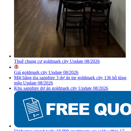
Thuê chung cư goldmark city Update 08/2026
Giá goldmark city Update 08/2026
Mặt bằng tòa sapphire 3 dự án tnr goldmark city 136 hồ tùng
mậu Update 08/2026
Khu sapphire dự án goldmark city Update 08/2026