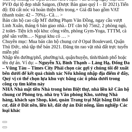
PVĐ đại lộ đẹp nhất Saigon, (Được Bàn giao quý I – II/ 2021).Tiến
độ: Đã cất nóc và hoàn thiện bên trong.+ Giá đã bao gồm VAT
(thanh toán: 42 – 70%).- Că… >
Bán căn hộ cao cấp MT đường Phạm Văn Đồng, ngay cầu vượt
Linh Xuân, tháng 6 bàn giao nhà.- DT căn hộ 75m2, 2 phòng ngủ,
2 toilet- Tiện ích nội khu: công viên, phòng Gym-Yoga, TTTM, cà
phê sân vườn…- Ngoại khu có … >
Chuyên mục: Mua bán căn hộ chung cư ở Opal Boulevard, Quận
Thủ Đức, nhà tập thể bán 2021. Đăng tin rao vặt nhà đất trực tuyến
miễn phí
Nhập tên đường/phố, phường/xã, quận/huyện, tỉnh/thành phố hoặc
tên dự án. Ví dụ:
– Nguyễn Xí, Bình Thạnh – Láng Hạ, Đống Đa
– Vũng Tàu – Times City Phải chọn các gợi ý chúng tôi đề xuất
bên dưới để kết quả chính xác Nếu không nhập địa điểm ở đây,
Quý vị có thể chọn lựa khu vực bằng các ô phía dưới trong
công cụ tìm kiếm này
NHÀ Nhà mặt tiền Nhà trong hẻm Biệt thự, nhà liền kề Căn hộ
chung cư Phòng trọ, nhà trọ Văn phòng Kho, xưởng Nhà
hàng, khách sạn Shop, kiot, quán Trang trại Mặt bằng Đất thổ
cư, đất ở Đất nền, liền kề, đất dự án Đất nông, lâm nghiệp Các
loại khác