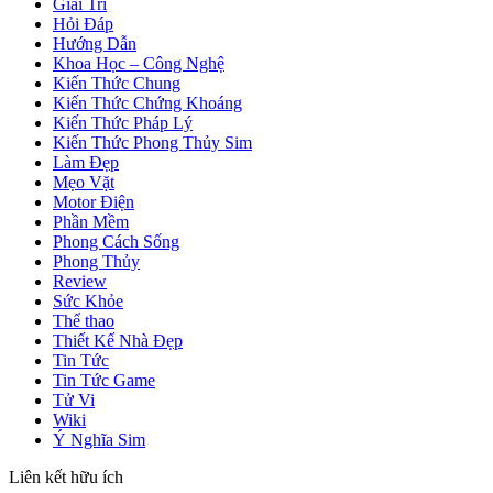
Giải Trí
Hỏi Đáp
Hướng Dẫn
Khoa Học – Công Nghệ
Kiến Thức Chung
Kiến Thức Chứng Khoáng
Kiến Thức Pháp Lý
Kiến Thức Phong Thủy Sim
Làm Đẹp
Mẹo Vặt
Motor Điện
Phần Mềm
Phong Cách Sống
Phong Thủy
Review
Sức Khỏe
Thể thao
Thiết Kế Nhà Đẹp
Tin Tức
Tin Tức Game
Tử Vi
Wiki
Ý Nghĩa Sim
Liên kết hữu ích