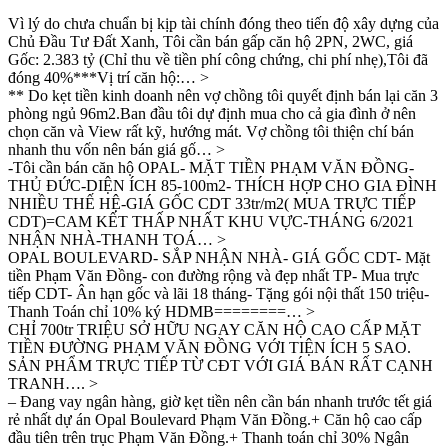
Vì lý do chưa chuẩn bị kịp tài chính đóng theo tiến độ xây dựng của
Chủ Đầu Tư Đất Xanh, Tôi cần bán gấp căn hộ 2PN, 2WC, giá
Gốc: 2.383 tỷ (Chỉ thu về tiền phí công chứng, chi phí nhẹ),Tôi đã
đóng 40%***Vị trí căn hộ:… >
** Do kẹt tiền kinh doanh nên vợ chồng tôi quyết định bán lại căn 3
phòng ngủ 96m2.Ban đầu tôi dự định mua cho cả gia đình ở nên
chọn căn và View rất kỹ, hướng mát. Vợ chồng tôi thiện chí bán
nhanh thu vốn nên bán giá gố… >
-Tôi cần bán căn hộ OPAL- MẶT TIỀN PHẠM VĂN ĐỒNG-
THỦ ĐỨC-DIỆN ÍCH 85-100m2- THÍCH HỢP CHO GIA ĐÌNH
NHIỀU THẾ HỆ-GIÁ GỐC CDT 33tr/m2( MUA TRỰC TIẾP
CDT)=CAM KẾT THẤP NHẤT KHU VỰC-THÁNG 6/2021
NHẬN NHÀ-THANH TOÁ… >
OPAL BOULEVARD- SẮP NHẬN NHÀ- GIÁ GỐC CDT- Mặt
tiền Phạm Văn Đồng- con đường rộng và đẹp nhất TP- Mua trực
tiếp CDT- Ân hạn gốc và lãi 18 tháng- Tặng gói nội thất 150 triệu-
Thanh Toán chỉ 10% ký HDMB========… >
CHỈ 700tr TRIỆU SỞ HỮU NGAY CĂN HỘ CAO CẤP MẶT
TIỀN ĐƯỜNG PHẠM VĂN ĐỒNG VỚI TIỆN ÍCH 5 SAO.
SẢN PHẨM TRỰC TIẾP TỪ CĐT VỚI GIÁ BÁN RẤT CẠNH
TRANH…. >
– Đang vay ngân hàng, giờ kẹt tiền nên cần bán nhanh trước tết giá
rẻ nhất dự án Opal Boulevard Phạm Văn Đồng.+ Căn hộ cao cấp
đầu tiên trên trục Phạm Văn Đồng.+ Thanh toán chỉ 30% Ngân