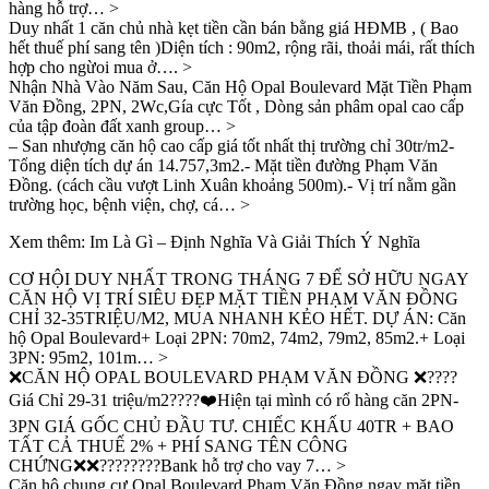
hàng hỗ trợ… >
Duy nhất 1 căn chủ nhà kẹt tiền cần bán bằng giá HĐMB , ( Bao
hết thuế phí sang tên )Diện tích : 90m2, rộng rãi, thoải mái, rất thích
hợp cho ngừoi mua ở…. >
Nhận Nhà Vào Năm Sau, Căn Hộ Opal Boulevard Mặt Tiền Phạm
Văn Đồng, 2PN, 2Wc,Gía cực Tốt , Dòng sản phâm opal cao cấp
của tập đoàn đất xanh group… >
– San nhượng căn hộ cao cấp giá tốt nhất thị trường chỉ 30tr/m2-
Tổng diện tích dự án 14.757,3m2.- Mặt tiền đường Phạm Văn
Đồng. (cách cầu vượt Linh Xuân khoảng 500m).- Vị trí nằm gần
trường học, bệnh viện, chợ, cá… >
Xem thêm: Im Là Gì – Định Nghĩa Và Giải Thích Ý Nghĩa
CƠ HỘI DUY NHẤT TRONG THÁNG 7 ĐỂ SỞ HỮU NGAY
CĂN HỘ VỊ TRÍ SIÊU ĐẸP MẶT TIỀN PHẠM VĂN ĐỒNG
CHỈ 32-35TRIỆU/M2, MUA NHANH KẺO HẾT. DỰ ÁN: Căn
hộ Opal Boulevard+ Loại 2PN: 70m2, 74m2, 79m2, 85m2.+ Loại
3PN: 95m2, 101m… >
❌CĂN HỘ OPAL BOULEVARD PHẠM VĂN ĐỒNG ❌????
Giá Chỉ 29-31 triệu/m2????❤️Hiện tại mình có rổ hàng căn 2PN-
3PN GIÁ GỐC CHỦ ĐẦU TƯ. CHIẾC KHẤU 40TR + BAO
TẤT CẢ THUẾ 2% + PHÍ SANG TÊN CÔNG
CHỨNG❌❌????????Bank hỗ trợ cho vay 7… >
Căn hộ chung cư Opal Boulevard Phạm Văn Đồng ngay mặt tiền