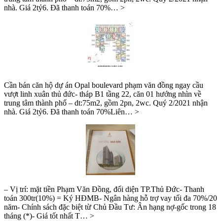
nhà. Giá 2tỷ6. Đã thanh toán 70%… >
Cần bán căn hộ dự án Opal boulevard phạm văn đồng ngay cầu
vượt linh xuân thủ đức- tháp B1 tầng 22, căn 01 hướng nhìn về
trung tâm thành phố – dt:75m2, gồm 2pn, 2wc. Quý 2/2021 nhận
nhà. Giá 2tỷ6. Đã thanh toán 70%Liên… >
– Vị trí: mặt tiền Phạm Văn Đồng, đối diện TP.Thủ Đức- Thanh
toán 300tr(10%) = Ký HĐMB- Ngân hàng hỗ trợ vay tối đa 70%/20
năm- Chính sách đặc biệt từ Chủ Đầu Tư: Ân hạng nợ-gốc trong 18
tháng (*)- Giá tốt nhất T… >