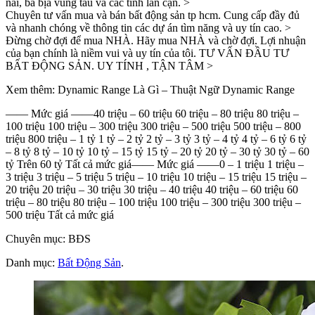
nai, bà bịa vũng tàu và các tỉnh lân cận. >
Chuyên tư vấn mua và bán bất động sản tp hcm. Cung cấp đầy đủ
và nhanh chóng về thông tin các dự án tìm năng và uy tín cao. >
Đừng chờ đợi để mua NHÀ. Hãy mua NHÀ và chờ đợi. Lợi nhuận
của bạn chính là niềm vui và uy tín của tôi. TƯ VẤN ĐẦU TƯ
BẤT ĐỘNG SẢN. UY TÍNH , TẬN TÂM >
Xem thêm: Dynamic Range Là Gì – Thuật Ngữ Dynamic Range
—— Mức giá ——40 triệu – 60 triệu 60 triệu – 80 triệu 80 triệu –
100 triệu 100 triệu – 300 triệu 300 triệu – 500 triệu 500 triệu – 800
triệu 800 triệu – 1 tỷ 1 tỷ – 2 tỷ 2 tỷ – 3 tỷ 3 tỷ – 4 tỷ 4 tỷ – 6 tỷ 6 tỷ
– 8 tỷ 8 tỷ – 10 tỷ 10 tỷ – 15 tỷ 15 tỷ – 20 tỷ 20 tỷ – 30 tỷ 30 tỷ – 60
tỷ Trên 60 tỷ Tất cả mức giá—— Mức giá ——0 – 1 triệu 1 triệu –
3 triệu 3 triệu – 5 triệu 5 triệu – 10 triệu 10 triệu – 15 triệu 15 triệu –
20 triệu 20 triệu – 30 triệu 30 triệu – 40 triệu 40 triệu – 60 triệu 60
triệu – 80 triệu 80 triệu – 100 triệu 100 triệu – 300 triệu 300 triệu –
500 triệu Tất cả mức giá
Chuyên mục: BĐS
Danh mục:
Bất Động Sản
.