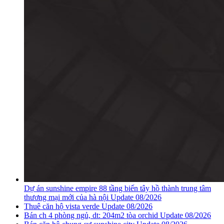
Dự án sunshine empire 88 tầng biến tây hồ thành trung tâm
thương mại mới của hà nội Update 08/2026
Thuê căn hộ vista verde Update 08/2026
Bán ch 4 phòng ngủ, dt: 204m2 tòa orchid Update 08/2026