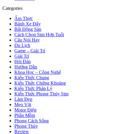
Categories
Ẩm Thực
Bánh Xe Đẩy
Bất Động Sản
Cách Chọn Sim Hợp Tuổi
Câu Nói Hay
Du Lịch
Game – Giải Trí
Giải Trí
Hỏi Đáp
Hướng Dẫn
Khoa Học – Công Nghệ
Kiến Thức Chung
Kiến Thức Chứng Khoáng
Kiến Thức Pháp Lý
Kiến Thức Phong Thủy Sim
Làm Đẹp
Mẹo Vặt
Motor Điện
Phần Mềm
Phong Cách Sống
Phong Thủy
Review