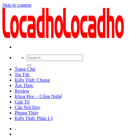
Skip to content
Trang Chủ
Tin Tức
Kiến Thức Chung
Ẩm Thực
Review
Khoa Học – Công Nghệ
Giải Trí
Câu Nói Hay
Phong Thủy
Kiến Thức Pháp Lý
-