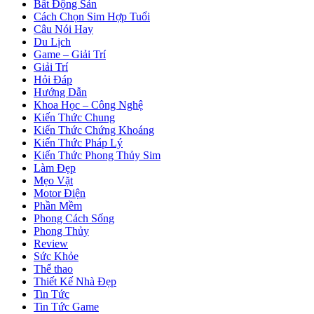
Bất Động Sản
Cách Chọn Sim Hợp Tuổi
Câu Nói Hay
Du Lịch
Game – Giải Trí
Giải Trí
Hỏi Đáp
Hướng Dẫn
Khoa Học – Công Nghệ
Kiến Thức Chung
Kiến Thức Chứng Khoáng
Kiến Thức Pháp Lý
Kiến Thức Phong Thủy Sim
Làm Đẹp
Mẹo Vặt
Motor Điện
Phần Mềm
Phong Cách Sống
Phong Thủy
Review
Sức Khỏe
Thể thao
Thiết Kế Nhà Đẹp
Tin Tức
Tin Tức Game