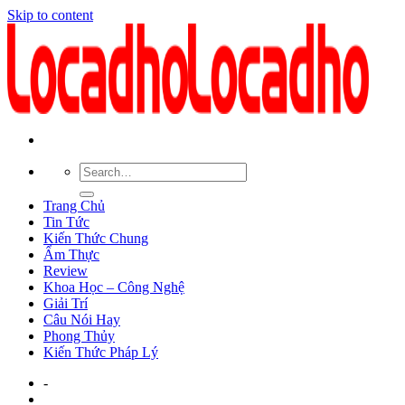
Skip to content
Trang Chủ
Tin Tức
Kiến Thức Chung
Ẩm Thực
Review
Khoa Học – Công Nghệ
Giải Trí
Câu Nói Hay
Phong Thủy
Kiến Thức Pháp Lý
-