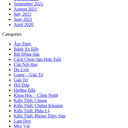
September 2021
August 2021
July 2021
June 2021
April 2020
Categories
Ẩm Thực
Bánh Xe Đẩy
Bất Động Sản
Cách Chọn Sim Hợp Tuổi
Câu Nói Hay
Du Lịch
Game – Giải Trí
Giải Trí
Hỏi Đáp
Hướng Dẫn
Khoa Học – Công Nghệ
Kiến Thức Chung
Kiến Thức Chứng Khoáng
Kiến Thức Pháp Lý
Kiến Thức Phong Thủy Sim
Làm Đẹp
Mẹo Vặt