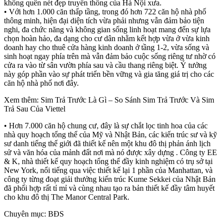
không quên nét đẹp truyền thống của Hà Nội xưa.
• Với hơn 1.000 căn thấp tầng, trong đó hơn 722 căn hộ nhà phố
thông minh, hiện đại diện tích vừa phải nhưng vẫn đảm bảo tiện
nghi, đa chức năng và không gian sống linh hoạt mang đến sự lựa
chọn hoàn hảo, đa dạng cho cư dân nhằm kết hợp vừa ở vừa kinh
doanh hay cho thuê cửa hàng kinh doanh ở tầng 1-2, vừa sống và
sinh hoạt ngay phía trên mà vẫn đảm bảo cuộc sống riêng tư nhờ có
cửa ra vào từ sân vườn phía sau và cầu thang riêng biệt. Ý tưởng
này góp phần vào sự phát triển bền vững và gia tăng giá trị cho các
căn hộ nhà phố nơi đây.
Xem thêm: Sim Trả Trước Là Gì – So Sánh Sim Trả Trước Và Sim
Trả Sau Của Viettel
• Hơn 7.000 căn hộ chung cư, đây là sự chắt lọc tinh hoa của các
nhà quy hoạch tổng thể của Mỹ và Nhật Bản, các kiến trúc sư và kỹ
sư danh tiếng thế giới đã thiết kế nên một khu đô thị phản ánh lịch
sử và văn hóa của mảnh đất nơi mà nó được xây dựng . Công ty EE
& K, nhà thiết kế quy hoạch tổng thể đầy kinh nghiệm có trụ sở tại
New York, nổi tiếng qua việc thiết kế lại 1 phần của Manhattan, và
công ty từng đoạt giải thưởng kiến trúc Kume Sekkei của Nhật Bản
đã phối hợp rất tỉ mỉ và cùng nhau tạo ra bản thiết kế đầy tâm huyết
cho khu đô thị The Manor Central Park.
Chuyên mục: BĐS