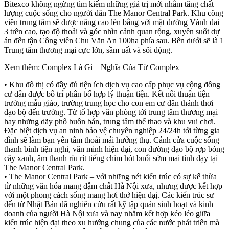
Bitexco không ngừng tìm kiếm những giá trị mới nhằm tăng chất
lượng cuộc sống cho người dân The Manor Central Park. Khu công
viên trung tâm sẽ được nâng cao lên bằng với mặt đường Vành đai
3 trên cao, tạo độ thoải và góc nhìn cảnh quan rộng, xuyên suốt dự
án đến tận Công viên Chu Văn An 100ha phía sau. Bên dưới sẽ là 1
Trung tâm thương mại cực lớn, sầm uất và sôi động.
Xem thêm: Complex Là Gì – Nghĩa Của Từ Complex
• Khu đô thị có đầy đủ tiện ích dịch vụ cao cấp phục vụ cộng đồng
cư dân được bố trí phân bổ hợp lý thuận tiện. Kết nối thuận tiện
trường mẫu giáo, trường trung học cho con em cư dân thảnh thơi
dạo bộ đến trường. Từ tổ hợp văn phòng tới trung tâm thương mại
hay những dãy phố buôn bán, trung tâm thể thao và khu vui chơi.
Đặc biệt dịch vụ an ninh bảo vệ chuyên nghiệp 24/24h tới từng gia
đình sẽ làm bạn yên tâm thoải mái hưởng thụ. Cánh cửa cuộc sống
thanh bình tiện nghi, văn minh hiện đại, con đường dạo bộ rợp bóng
cây xanh, âm thanh ríu rít tiếng chim hót buổi sớm mai tỉnh dạy tại
The Manor Central Park.
• The Manor Central Park – với những nét kiến trúc có sự kế thừa
từ những văn hóa mang đậm chất Hà Nội xưa, nhưng được kết hợp
với một phong cách sống mang hơi thở hiện đạị. Các kiến trúc sư
đến từ Nhật Bản đã nghiên cứu rất kỹ tập quán sinh hoạt và kinh
doanh của người Hà Nội xưa và nay nhằm kết hợp kéo léo giữa
kiến trúc hiện đại theo xu hướng chung của các nước phát triển mà