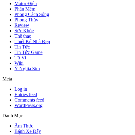
Motor Điện
Phần Mềm
Phong Cách Sống
Phong Thủy
Review
Sức Khỏe
Thể thao
Thiết Kế Nhà Đẹp
Tin Tức
Tin Tức Game
Tử Vi
Wiki
Ý Nghĩa Sim
Meta
Log in
Entries feed
Comments feed
WordPress.org
Danh Mục
Ẩm Thực
Bánh Xe Đẩy