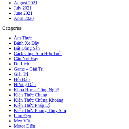
August 2021
July 2021
June 2021
April 2020
Categories
Ẩm Thực
Bánh Xe Đẩy
Bất Động Sản
Cách Chọn Sim Hợp Tuổi
Câu Nói Hay
Du Lịch
Game – Giải Trí
Giải Trí
Hỏi Đáp
Hướng Dẫn
Khoa Học – Công Nghệ
Kiến Thức Chung
Kiến Thức Chứng Khoáng
Kiến Thức Pháp Lý
Kiến Thức Phong Thủy Sim
Làm Đẹp
Mẹo Vặt
Motor Điện