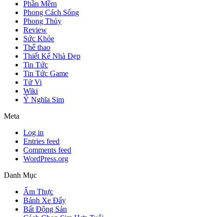
Phần Mềm
Phong Cách Sống
Phong Thủy
Review
Sức Khỏe
Thể thao
Thiết Kế Nhà Đẹp
Tin Tức
Tin Tức Game
Tử Vi
Wiki
Ý Nghĩa Sim
Meta
Log in
Entries feed
Comments feed
WordPress.org
Danh Mục
Ẩm Thực
Bánh Xe Đẩy
Bất Động Sản