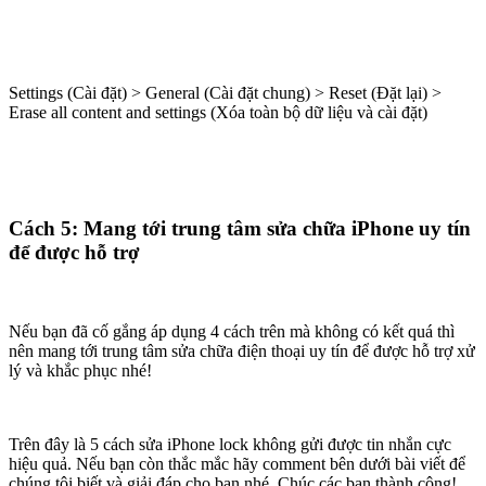
Settings (Cài đặt) > General (Cài đặt chung) > Reset (Đặt lại) >
Erase all content and settings (Xóa toàn bộ dữ liệu và cài đặt)
Cách 5: Mang tới trung tâm sửa chữa iPhone uy tín
để được hỗ trợ
Nếu bạn đã cố gắng áp dụng 4 cách trên mà không có kết quá thì
nên mang tới trung tâm sửa chữa điện thoại uy tín để được hỗ trợ xử
lý và khắc phục nhé!
Trên đây là 5 cách sửa iPhone lock không gửi được tin nhắn cực
hiệu quả. Nếu bạn còn thắc mắc hãy comment bên dưới bài viết để
chúng tôi biết và giải đáp cho bạn nhé. Chúc các bạn thành công!