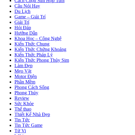
Cách Chọn Sim Hợp Tuổi
Câu Nói Hay
Du Lịch
Game – Giải Trí
Giải Trí
Hỏi Đáp
Hướng Dẫn
Khoa Học – Công Nghệ
Kiến Thức Chung
Kiến Thức Chứng Khoáng
Kiến Thức Pháp Lý
Kiến Thức Phong Thủy Sim
Làm Đẹp
Mẹo Vặt
Motor Điện
Phần Mềm
Phong Cách Sống
Phong Thủy
Review
Sức Khỏe
Thể thao
Thiết Kế Nhà Đẹp
Tin Tức
Tin Tức Game
Tử Vi