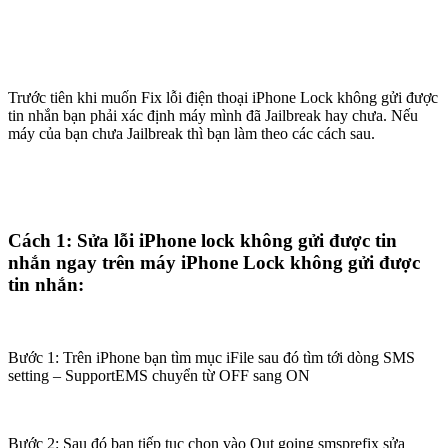
Trước tiên khi muốn Fix lỗi điện thoại iPhone Lock không gửi được
tin nhắn bạn phải xác định máy mình đã Jailbreak hay chưa. Nếu
máy của bạn chưa Jailbreak thì bạn làm theo các cách sau.
Cách 1: Sửa lỗi iPhone lock không gửi được tin
nhắn ngay trên máy iPhone Lock không gửi được
tin nhắn:
Bước 1: Trên iPhone bạn tìm mục iFile sau đó tìm tới dòng SMS
setting – SupportEMS chuyển từ OFF sang ON
Bước 2: Sau đó bạn tiếp tục chọn vào Out going smsprefix sửa