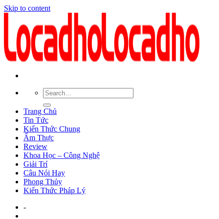
Skip to content
Trang Chủ
Tin Tức
Kiến Thức Chung
Ẩm Thực
Review
Khoa Học – Công Nghệ
Giải Trí
Câu Nói Hay
Phong Thủy
Kiến Thức Pháp Lý
-