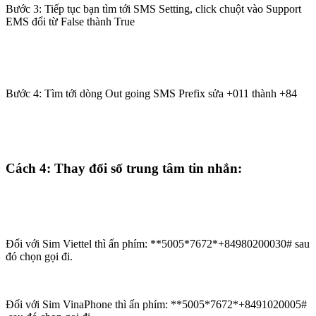
Bước 3: Tiếp tục bạn tìm tới SMS Setting, click chuột vào Support
EMS đổi từ False thành True
Bước 4: Tìm tới dòng Out going SMS Prefix sửa +011 thành +84
Cách 4: Thay đổi số trung tâm tin nhắn:
Đối với Sim Viettel thì ấn phím: **5005*7672*+84980200030# sau
đó chọn gọi đi.
Đối với Sim VinaPhone thì ấn phím: **5005*7672*+8491020005#