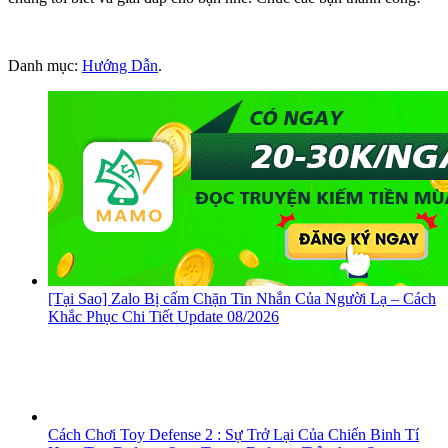
Danh mục:
Hướng Dẫn
.
[Tại Sao] Zalo Bị cấm Chặn Tin Nhắn Của Người Lạ – Cách
Khắc Phục Chi Tiết Update 08/2026
Cách Chơi Toy Defense 2 : Sự Trở Lại Của Chiến Binh Tí