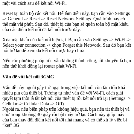
một vài cách sau để kết nối Wi-Fi.
Reset lại toàn bộ các kết nối. Để làm điều này, bạn cần vào Settings
-> General -> Reset -> Reset Network Settings. Quá trình này có
thể mất vài phút. Sau đó, thiết bị của bạn sẽ quên toàn bộ mật khẩu
của các điểm kết nối đã kết nối trước đây.
Xóa mật khẩu của kết nối hiện tại. Bạn cần vào Settings -> Wi-Fi ->
Select your connection -> chọn Forget this Network. Sau đó bạn kết
nối trở lại để xem đã kết nối được hay chưa.
Nếu các phương pháp trên vẫn không thành công, lời khuyên là bạn
nên thử khởi động lại router phát Wi-Fi.
Vấn đề với kết nối 3G/4G
Vấn đề này ngoài gây trở ngại trong việc kết nối còn làm tốn khá
nhiều pin của thiết bị. Tương tự như vấn đề với Wi-Fi, cách giải
quyết tạm thời là tắt kết nối của thiết bị rồi kết nối trở lại (Settings ->
Cellular -> Cellular Data -> Off).
Ngoài ra, nếu biện pháp trên không hiệu quả, bạn nên tắt thiết bị và
chờ trong khoảng 30 giây rồi bật máy trở lại. Cách này giúp máy
của bạn thay đổi điểm kết nối tới nhà mạng và có thể xử lý việc bị
“kẹt” 3G.