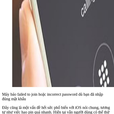
Máy báo failed to join hoặc incorrect password dù bạn đã nhập
đúng mật khẩu
Đây cũng là một vấn đề hết sức phổ biến với iOS nói chung, tương
tự như việc hao pin quá nhanh. Hiện tại vẫn người dùng có thể thử