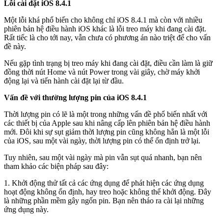
Lỗi cài đặt iOS 8.4.1
Một lỗi khá phổ biến cho không chỉ iOS 8.4.1 mà còn với nhiều
phiên bản hệ điều hành iOS khác là lỗi treo máy khi đang cài đặt.
Rất tiếc là cho tới nay, vẫn chưa có phương án nào triệt để cho vấn
đề này.
Nếu gặp tình trạng bị treo máy khi đang cài đặt, điều cần làm là giữ
đồng thời nút Home và nút Power trong vài giây, chờ máy khởi
động lại và tiến hành cài đặt lại từ đầu.
Vấn đề với thường lượng pin của iOS 8.4.1
Thời lượng pin có lẽ là một trong những vấn đề phổ biến nhất với
các thiết bị của Apple sau khi nâng cấp lên phiên bản hệ điều hành
mới. Đôi khi sự sụt giảm thời lượng pin cũng không hẳn là một lỗi
của iOS, sau một vài ngày, thời lượng pin có thể ổn định trở lại.
Tuy nhiên, sau một vài ngày mà pin vẫn sụt quá nhanh, bạn nên
tham khảo các biện pháp sau đây:
1. Khởi động thử tất cả các ứng dụng để phát hiện các ứng dụng
hoạt động không ổn định, hay treo hoặc không thể khởi động. Đây
là những phần mềm gây ngốn pin. Bạn nên tháo ra cài lại những
ứng dụng này.