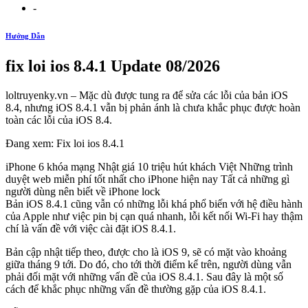
-
Hướng Dẫn
fix loi ios 8.4.1 Update 08/2026
loltruyenky.vn – Mặc dù được tung ra để sửa các lỗi của bản iOS
8.4, nhưng iOS 8.4.1 vẫn bị phản ánh là chưa khắc phục được hoàn
toàn các lỗi của iOS 8.4.
Đang xem: Fix loi ios 8.4.1
iPhone 6 khóa mạng Nhật giá 10 triệu hút khách Việt Những trình
duyệt web miễn phí tốt nhất cho iPhone hiện nay Tất cả những gì
người dùng nên biết về iPhone lock
Bản iOS 8.4.1 cũng vẫn có những lỗi khá phổ biến với hệ điều hành
của Apple như việc pin bị cạn quá nhanh, lỗi kết nối Wi-Fi hay thậm
chí là vấn đề với việc cài đặt iOS 8.4.1.
Bản cập nhật tiếp theo, được cho là iOS 9, sẽ có mặt vào khoảng
giữa tháng 9 tới. Do đó, cho tới thời điểm kể trên, người dùng vẫn
phải đối mặt với những vấn đề của iOS 8.4.1. Sau đây là một số
cách để khắc phục những vấn đề thường gặp của iOS 8.4.1.