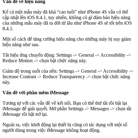
Vấn đề về hiệu năng
Kể cả một mẫu máy đã khá “cao tuổi” như iPhone 4S vẫn có thể
cập nhật lên iOS 8.4.1, tuy nhiên, không có gì đảm bảo hiệu năng
của những mẫu máy đã ra đời từ lâu như iPhone 4S sẽ tốt trên iOS
8.4.1.
Một số cách để tăng cường hiệu năng cho những máy bị suy giảm
hiệu năng như sau.
Tắt hiệu ứng chuyển động: Settings -> General -> Accessibility ->
Reduce Motion -> chọn bật chức năng này.
Giảm độ trong suốt của nền: Settings -> General -> Accessibility ->
Increase Contrast -> Reduce Transparency -> chọn bật chức năng
này.
Vấn đề với phần mềm iMessage
Tương tự với các vấn đề về kết nối. Bạn có thể thử tắt rồi bật lại
iMessage để giải quyết. Mở phần Settings -> Messages -> chọn tắt
iMessage rồi bật trở lại.
Ngoài ra, việc khởi động lại thiết bị cũng có tác dụng với một số
người dùng trong việc iMessage không hoạt động.