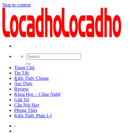
Skip to content
Trang Chủ
Tin Tức
Kiến Thức Chung
Ẩm Thực
Review
Khoa Học – Công Nghệ
Giải Trí
Câu Nói Hay
Phong Thủy
Kiến Thức Pháp Lý
-