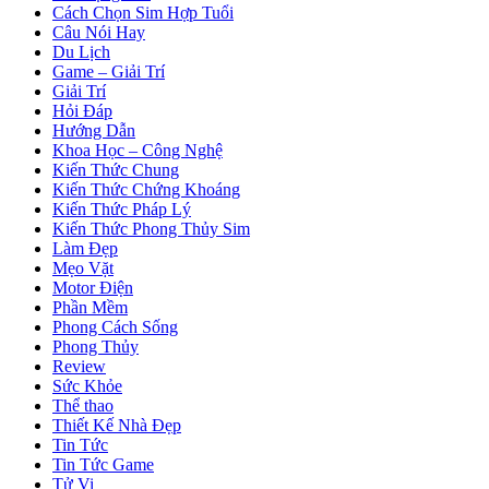
Cách Chọn Sim Hợp Tuổi
Câu Nói Hay
Du Lịch
Game – Giải Trí
Giải Trí
Hỏi Đáp
Hướng Dẫn
Khoa Học – Công Nghệ
Kiến Thức Chung
Kiến Thức Chứng Khoáng
Kiến Thức Pháp Lý
Kiến Thức Phong Thủy Sim
Làm Đẹp
Mẹo Vặt
Motor Điện
Phần Mềm
Phong Cách Sống
Phong Thủy
Review
Sức Khỏe
Thể thao
Thiết Kế Nhà Đẹp
Tin Tức
Tin Tức Game
Tử Vi