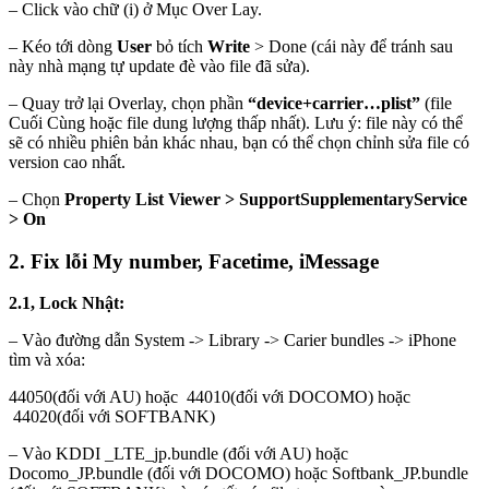
– Click vào chữ (i) ở Mục Over Lay.
– Kéo tới dòng
User
bỏ tích
Write
> Done (cái này để tránh sau
này nhà mạng tự update đè vào file đã sửa).
– Quay trở lại Overlay, chọn phần
“device+carrier…plist”
(file
Cuối Cùng hoặc file dung lượng thấp nhất). Lưu ý: file này có thể
sẽ có nhiều phiên bản khác nhau, bạn có thể chọn chỉnh sửa file có
version cao nhất.
– Chọn
Property List Viewer > SupportSupplementaryService
> On
2
. Fix lỗi My number, Facetime, iMessage
2.1, Lock Nhật:
– Vào đường dẫn System -> Library -> Carier bundles -> iPhone
tìm và xóa:
44050(đối với AU) hoặc 44010(đối với DOCOMO) hoặc
44020(đối với SOFTBANK)
– Vào KDDI _LTE_jp.bundle (đối với AU) hoặc
Docomo_JP.bundle (đối với DOCOMO) hoặc Softbank_JP.bundle