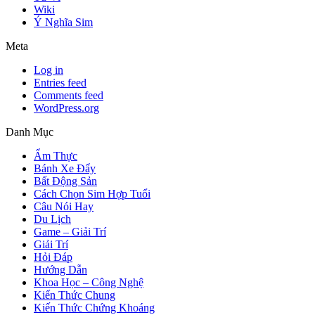
Wiki
Ý Nghĩa Sim
Meta
Log in
Entries feed
Comments feed
WordPress.org
Danh Mục
Ẩm Thực
Bánh Xe Đẩy
Bất Động Sản
Cách Chọn Sim Hợp Tuổi
Câu Nói Hay
Du Lịch
Game – Giải Trí
Giải Trí
Hỏi Đáp
Hướng Dẫn
Khoa Học – Công Nghệ
Kiến Thức Chung
Kiến Thức Chứng Khoáng