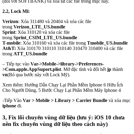
(đối với SOFTBANK) và xóa tất các file trong mục này.
2.2, Lock Mĩ:
Verizon
: Xóa 311480 và 20404 và xóa các file
trong
Verizon_LTE_US.bundle
Sprint
: Xóa 310120 và xóa các file
trong
Sprint_CSIM_LTE_US.bundle
T-mobile
: Xóa 310160 và xóa các file trong
Tmobile_US.bundle
At&T:
Xóa 310170 310110 310140 310470 310400 và các file
trong
ATT_US.bundle
– Tiếp tục vào
Var->Mobile->library->Preferences-
>Com.apple.AppSuport.plist
. Mở đặc tính và đổi hết
jp
thành
vn
(Bỏ qua bước này với Lock Mỹ).
Xem thêm: Hướng Dẫn Chạy Lại Phần Mềm Iphone 6 Hữu Ích
Cho Người Dùng, 5 Bước Chạy Lại Phần Mềm Máy Iphone 4
-Tiếp Vào
Var > Mobile > Library > Carrier Bundle
và xóa mục
iphone
đi.
3, Fix lỗi chuyển vùng dữ liệu (lưu ý: iOS 10 chưa
nên fix chuyển vùng dữ liệu theo cách này)