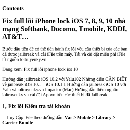
Contents
Fix full lỗi iPhone lock iOS 7, 8, 9, 10 nhà
mạng Softbank, Docomo, Tmobile, KDDI,
AT&T…
Bước đầu tiên để có thể tiến hành fix lỗi yêu cầu thiết bị của các bạn
đã được jailbreak và cài iFile trên máy. Tải và cài đặt miễn phí iFile
từ nguồn loltruyenky.vn.
Đang xem: Fix full lỗi iphone lock ios 10
Hướng dẫn jailbreak iOS 10.2 với Yalu102 Những điều CẦN BIẾT
về jailbreak iOS 10.1 – iOS 10.1.1 Hướng dẫn jailbreak iOS 10 với
Yalu và loltruyenky.vn Impactor (Mac) Hướng dẫn thêm nguồn
loltruyenky.vn cài đặt Appvn trên các thiết bị đã Jailbreak
1, Fix lỗi Kiểm tra tài khoản
– Truy Cập iFile theo đường dẫn:
Var > Mobile > Library >
Carrier Bundle