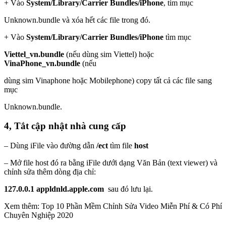
+ Vào
System/Library/Carrier Bundles/iPhone
, tìm mục
Unknown.bundle và xóa hết các file trong đó.
+ Vào
System/Library/Carrier Bundles/iPhone
tìm mục
Viettel_vn.bundle
(nếu dùng sim Viettel) hoặc
VinaPhone_vn.bundle
(nếu
dùng sim Vinaphone hoặc Mobilephone) copy tất cả các file sang
mục
Unknown.bundle.
4, Tắt cập nhật nhà cung cấp
– Dùng iFile vào đường dẫn
/ect
tìm file
host
– Mở file host đó ra bằng iFile dưới dạng Văn Bản (text viewer) và
chỉnh sửa thêm dòng địa chỉ:
127.0.0.1 appldnld.apple.com
sau đó lưu lại.
Xem thêm: Top 10 Phần Mềm Chỉnh Sửa Video Miễn Phí & Có Phí
Chuyên Nghiệp 2020