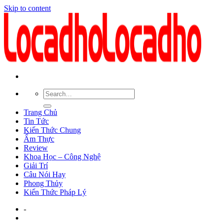
Skip to content
Trang Chủ
Tin Tức
Kiến Thức Chung
Ẩm Thực
Review
Khoa Học – Công Nghệ
Giải Trí
Câu Nói Hay
Phong Thủy
Kiến Thức Pháp Lý
-