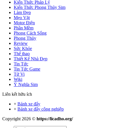
Kiến Thức Pháp Lý
Kiến Thức Phong Thủy Sim
Làm Đẹp
Mẹo Vặt
Motor Điện
Phần Mềm
Phong Cách Sống
Phong Thủy
Review
Sức Khỏe
Thể thao
Thiết Kế Nhà Đẹp
Tin Tức
Tin Tức Game
Tử Vi
Wiki
Ý Nghĩa Sim
Liên kết hữu ích
+
Bánh xe đẩy
+
Bánh xe đẩy công nghiệp
Copyright 2026 ©
https://licadho.org/