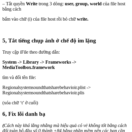
– Tắt quyền
Write
trong 3 dòng:
user, group, world
của file host
bằng cách
bấm vào chữ (i) của file host rồi bỏ chữ
write
.
5, Tắt tiếng chụp ảnh ở chế độ im lặng
Truy cập iFile theo đường dẫn:
System -> Library -> Frameworks ->
MediaToolbox.framework
tìm và đổi tên file:
Regionalsystemsoundthatsharebehavioir.plist ->
Regionalsystemsoundthatsharebehavioir.plis
(xóa chữ ‘t’ ở cuối)
6, Fix lỗi danh bạ
(
Cách này khá lằng nhằng mà hiệu quả có vẻ không tốt bằng cách
đổi toàn bộ đầu số 0 thành +84 bằng phần mềm nên các bạn cần