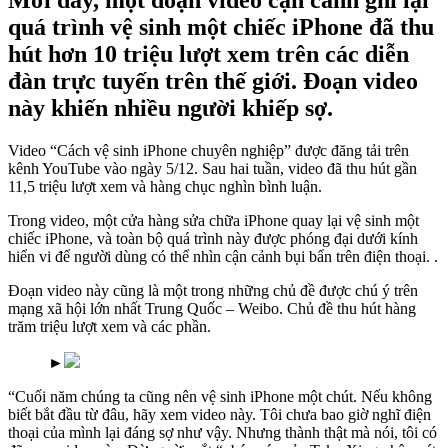
Mới đây, một đoạn video cận cảnh ghi lại
quá trình vệ sinh một chiếc iPhone đã thu
hút hơn 10 triệu lượt xem trên các diễn
đàn trực tuyến trên thế giới. Đoạn video
này khiến nhiều người khiếp sợ.
Video “Cách vệ sinh iPhone chuyên nghiệp” được đăng tải trên
kênh YouTube vào ngày 5/12. Sau hai tuần, video đã thu hút gần
11,5 triệu lượt xem và hàng chục nghìn bình luận.
Trong video, một cửa hàng sửa chữa iPhone quay lại vệ sinh một
chiếc iPhone, và toàn bộ quá trình này được phóng đại dưới kính
hiển vi để người dùng có thể nhìn cận cảnh bụi bẩn trên điện thoại. .
Đoạn video này cũng là một trong những chủ đề được chú ý trên
mạng xã hội lớn nhất Trung Quốc – Weibo. Chủ đề thu hút hàng
trăm triệu lượt xem và các phần.
►
“Cuối năm chúng ta cũng nên vệ sinh iPhone một chút. Nếu không
biết bắt đầu từ đâu, hãy xem video này. Tôi chưa bao giờ nghĩ điện
thoại của mình lại đáng sợ như vậy. Nhưng thành thật mà nói, tôi có