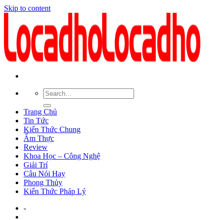
Skip to content
Trang Chủ
Tin Tức
Kiến Thức Chung
Ẩm Thực
Review
Khoa Học – Công Nghệ
Giải Trí
Câu Nói Hay
Phong Thủy
Kiến Thức Pháp Lý
-