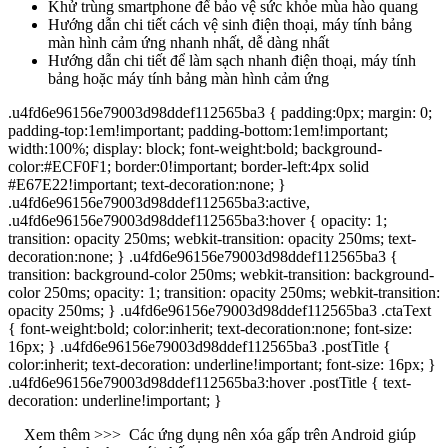
Khử trùng smartphone để bảo vệ sức khỏe mùa hào quang
Hướng dẫn chi tiết cách vệ sinh điện thoại, máy tính bảng
màn hình cảm ứng nhanh nhất, dễ dàng nhất
Hướng dẫn chi tiết để làm sạch nhanh điện thoại, máy tính
bảng hoặc máy tính bảng màn hình cảm ứng
.u4fd6e96156e79003d98ddef112565ba3 { padding:0px; margin: 0;
padding-top:1em!important; padding-bottom:1em!important;
width:100%; display: block; font-weight:bold; background-
color:#ECF0F1; border:0!important; border-left:4px solid
#E67E22!important; text-decoration:none; }
.u4fd6e96156e79003d98ddef112565ba3:active,
.u4fd6e96156e79003d98ddef112565ba3:hover { opacity: 1;
transition: opacity 250ms; webkit-transition: opacity 250ms; text-
decoration:none; } .u4fd6e96156e79003d98ddef112565ba3 {
transition: background-color 250ms; webkit-transition: background-
color 250ms; opacity: 1; transition: opacity 250ms; webkit-transition:
opacity 250ms; } .u4fd6e96156e79003d98ddef112565ba3 .ctaText
{ font-weight:bold; color:inherit; text-decoration:none; font-size:
16px; } .u4fd6e96156e79003d98ddef112565ba3 .postTitle {
color:inherit; text-decoration: underline!important; font-size: 16px; }
.u4fd6e96156e79003d98ddef112565ba3:hover .postTitle { text-
decoration: underline!important; }
Xem thêm >>>
Các ứng dụng nên xóa gấp trên Android giúp