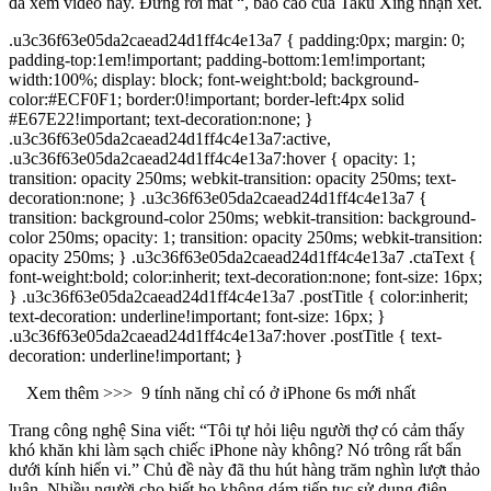
đã xem video này. Đừng rời mắt “, báo cáo của Taku Xing nhận xét.
.u3c36f63e05da2caead24d1ff4c4e13a7 { padding:0px; margin: 0;
padding-top:1em!important; padding-bottom:1em!important;
width:100%; display: block; font-weight:bold; background-
color:#ECF0F1; border:0!important; border-left:4px solid
#E67E22!important; text-decoration:none; }
.u3c36f63e05da2caead24d1ff4c4e13a7:active,
.u3c36f63e05da2caead24d1ff4c4e13a7:hover { opacity: 1;
transition: opacity 250ms; webkit-transition: opacity 250ms; text-
decoration:none; } .u3c36f63e05da2caead24d1ff4c4e13a7 {
transition: background-color 250ms; webkit-transition: background-
color 250ms; opacity: 1; transition: opacity 250ms; webkit-transition:
opacity 250ms; } .u3c36f63e05da2caead24d1ff4c4e13a7 .ctaText {
font-weight:bold; color:inherit; text-decoration:none; font-size: 16px;
} .u3c36f63e05da2caead24d1ff4c4e13a7 .postTitle { color:inherit;
text-decoration: underline!important; font-size: 16px; }
.u3c36f63e05da2caead24d1ff4c4e13a7:hover .postTitle { text-
decoration: underline!important; }
Xem thêm >>>
9 tính năng chỉ có ở iPhone 6s mới nhất
Trang công nghệ Sina viết: “Tôi tự hỏi liệu người thợ có cảm thấy
khó khăn khi làm sạch chiếc iPhone này không? Nó trông rất bẩn
dưới kính hiển vi.” Chủ đề này đã thu hút hàng trăm nghìn lượt thảo
luận. Nhiều người cho biết họ không dám tiếp tục sử dụng điện