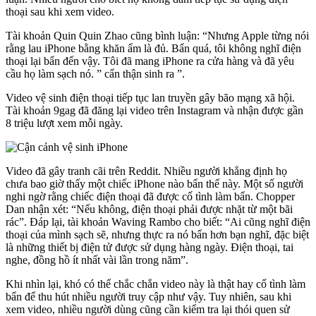
thoại sau khi xem video.
Tài khoản Quin Quin Zhao cũng bình luận: “Nhưng Apple từng nói
rằng lau iPhone bằng khăn ẩm là đủ. Bẩn quá, tôi không nghĩ điện
thoại lại bẩn đến vậy. Tôi đã mang iPhone ra cửa hàng và đã yêu
cầu họ làm sạch nó. ” cẩn thận sinh ra ”.
Video vệ sinh điện thoại tiếp tục lan truyền gây bão mạng xã hội.
Tài khoản 9gag đã đăng lại video trên Instagram và nhận được gần
8 triệu lượt xem mỗi ngày.
Video đã gây tranh cãi trên Reddit. Nhiều người khẳng định họ
chưa bao giờ thấy một chiếc iPhone nào bẩn thế này. Một số người
nghi ngờ rằng chiếc điện thoại đã được cố tình làm bẩn. Chopper
Dan nhận xét: “Nếu không, điện thoại phải được nhặt từ một bãi
rác”. Đáp lại, tài khoản Waving Rambo cho biết: “Ai cũng nghĩ điện
thoại của mình sạch sẽ, nhưng thực ra nó bẩn hơn bạn nghĩ, đặc biệt
là những thiết bị điện tử được sử dụng hàng ngày. Điện thoại, tai
nghe, đồng hồ ít nhất vài lần trong năm”.
Khi nhìn lại, khó có thể chắc chắn video này là thật hay cố tình làm
bẩn để thu hút nhiều người truy cập như vậy. Tuy nhiên, sau khi
xem video, nhiều người dùng cũng cần kiểm tra lại thói quen sử