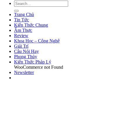
Trang Chủ
Tin Tức
Kiến Thức Chung
Ẩm Thực
Review
Khoa Học – Công Nghệ
Giải Trí
Câu Nói Hay
Phong Thủy
Kiến Thức Pháp Lý
WooCommerce not Found
Newsletter