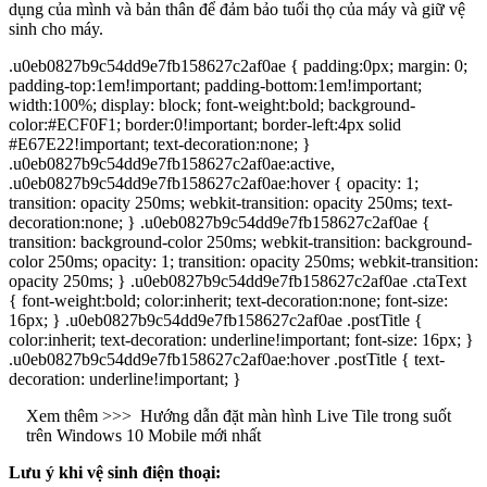
dụng của mình và bản thân để đảm bảo tuổi thọ của máy và giữ vệ
sinh cho máy.
.u0eb0827b9c54dd9e7fb158627c2af0ae { padding:0px; margin: 0;
padding-top:1em!important; padding-bottom:1em!important;
width:100%; display: block; font-weight:bold; background-
color:#ECF0F1; border:0!important; border-left:4px solid
#E67E22!important; text-decoration:none; }
.u0eb0827b9c54dd9e7fb158627c2af0ae:active,
.u0eb0827b9c54dd9e7fb158627c2af0ae:hover { opacity: 1;
transition: opacity 250ms; webkit-transition: opacity 250ms; text-
decoration:none; } .u0eb0827b9c54dd9e7fb158627c2af0ae {
transition: background-color 250ms; webkit-transition: background-
color 250ms; opacity: 1; transition: opacity 250ms; webkit-transition:
opacity 250ms; } .u0eb0827b9c54dd9e7fb158627c2af0ae .ctaText
{ font-weight:bold; color:inherit; text-decoration:none; font-size:
16px; } .u0eb0827b9c54dd9e7fb158627c2af0ae .postTitle {
color:inherit; text-decoration: underline!important; font-size: 16px; }
.u0eb0827b9c54dd9e7fb158627c2af0ae:hover .postTitle { text-
decoration: underline!important; }
Xem thêm >>>
Hướng dẫn đặt màn hình Live Tile trong suốt
trên Windows 10 Mobile mới nhất
Lưu ý khi vệ sinh điện thoại: