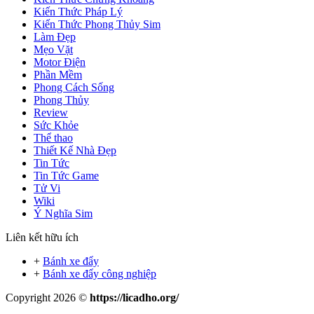
Kiến Thức Pháp Lý
Kiến Thức Phong Thủy Sim
Làm Đẹp
Mẹo Vặt
Motor Điện
Phần Mềm
Phong Cách Sống
Phong Thủy
Review
Sức Khỏe
Thể thao
Thiết Kế Nhà Đẹp
Tin Tức
Tin Tức Game
Tử Vi
Wiki
Ý Nghĩa Sim
Liên kết hữu ích
+
Bánh xe đẩy
+
Bánh xe đẩy công nghiệp
Copyright 2026 ©
https://licadho.org/