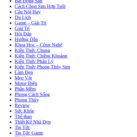
Bất Động Sản
Cách Chọn Sim Hợp Tuổi
Câu Nói Hay
Du Lịch
Game – Giải Trí
Giải Trí
Hỏi Đáp
Hướng Dẫn
Khoa Học – Công Nghệ
Kiến Thức Chung
Kiến Thức Chứng Khoáng
Kiến Thức Pháp Lý
Kiến Thức Phong Thủy Sim
Làm Đẹp
Mẹo Vặt
Motor Điện
Phần Mềm
Phong Cách Sống
Phong Thủy
Review
Sức Khỏe
Thể thao
Thiết Kế Nhà Đẹp
Tin Tức
Tin Tức Game