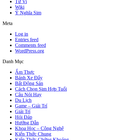
Tử Vi
Wiki
Ý Nghĩa Sim
Meta
Log in
Entries feed
Comments feed
WordPress.org
Danh Mục
Ẩm Thực
Bánh Xe Đẩy
Bất Động Sản
Cách Chọn Sim Hợp Tuổi
Câu Nói Hay
Du Lịch
Game – Giải Trí
Giải Trí
Hỏi Đáp
Hướng Dẫn
Khoa Học – Công Nghệ
Kiến Thức Chung
Kiến Thức Chứng Khoáng