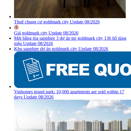
Thuê chung cư goldmark city Update 08/2026
Giá goldmark city Update 08/2026
Mặt bằng tòa sapphire 3 dự án tnr goldmark city 136 hồ tùng
mậu Update 08/2026
Khu sapphire dự án goldmark city Update 08/2026
Vinhomes grand park: 10,000 apartments are sold within 17
days Update 08/2026