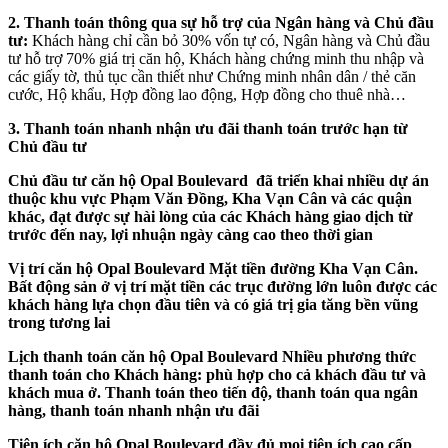
2. Thanh toán thông qua sự hỗ trợ của Ngân hàng và Chủ đầu
tư:
Khách hàng chỉ cần bỏ 30% vốn tự có, Ngân hàng và Chủ đầu
tư hỗ trợ 70% giá trị căn hộ, Khách hàng chứng minh thu nhập và
các giấy tờ, thủ tục cần thiết như Chứng minh nhân dân / thẻ căn
cước, Hộ khẩu, Hợp đồng lao động, Hợp đồng cho thuê nhà…
3. Thanh toán nhanh nhận ưu đãi thanh toán trước hạn từ
Chủ đầu tư
Chủ đầu tư căn hộ Opal Boulevard
đã triển khai nhiều dự án
thuộc khu vực Phạm Văn Đồng, Kha Vạn Cân và các quận
khác, đạt được sự hài lòng của các Khách hàng giao dịch từ
trước đến nay, lợi nhuận ngày càng cao theo thời gian
Vị trí căn hộ Opal Boulevard Mặt tiền đường Kha Vạn Cân.
Bất động sản ở vị trí mặt tiền các trục đường lớn luôn được các
khách hàng lựa chọn đầu tiên và có giá trị gia tăng bền vũng
trong tương lai
Lịch thanh toán căn hộ Opal Boulevard
Nhiều phương thức
thanh toán cho Khách hàng: phù hợp cho cả khách đầu tư và
khách mua ở. Thanh toán theo tiến độ, thanh toán qua ngân
hàng, thanh toán nhanh nhận ưu đãi
Tiện ích căn hộ Opal Boulevard
đầy đủ mọi tiện ích cao cấp