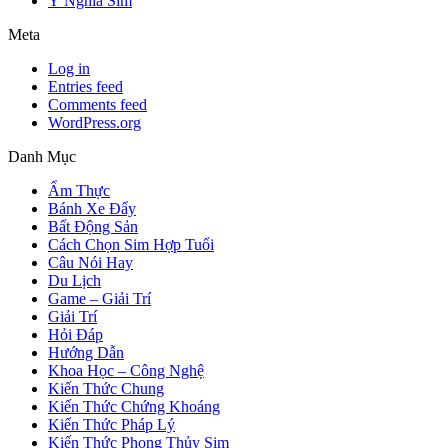
Ý Nghĩa Sim
Meta
Log in
Entries feed
Comments feed
WordPress.org
Danh Mục
Ẩm Thực
Bánh Xe Đẩy
Bất Động Sản
Cách Chọn Sim Hợp Tuổi
Câu Nói Hay
Du Lịch
Game – Giải Trí
Giải Trí
Hỏi Đáp
Hướng Dẫn
Khoa Học – Công Nghệ
Kiến Thức Chung
Kiến Thức Chứng Khoáng
Kiến Thức Pháp Lý
Kiến Thức Phong Thủy Sim