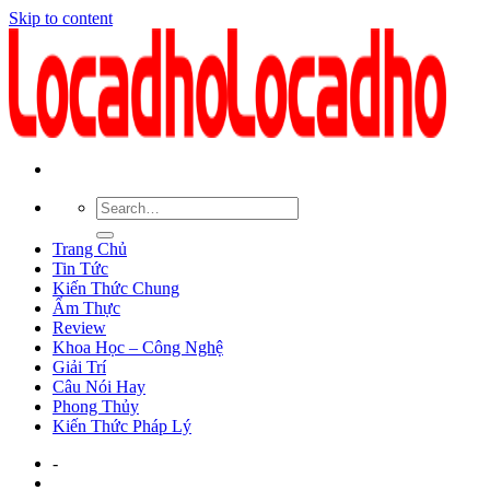
Skip to content
Trang Chủ
Tin Tức
Kiến Thức Chung
Ẩm Thực
Review
Khoa Học – Công Nghệ
Giải Trí
Câu Nói Hay
Phong Thủy
Kiến Thức Pháp Lý
-