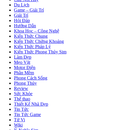
Du Lịch
Game – Giải Trí
Giải Trí
Hỏi Đáp
Hướng Dẫn
Khoa Học – Công Nghệ
Kiến Thức Chung
Kiến Thức Chứng Khoáng
Kiến Thức Pháp Lý
Kiến Thức Phong Thủy Sim
Làm Đẹp
Mẹo Vặt
Motor Điện
Phần Mềm
Phong Cách Sống
Phong Thủy
Review
Sức Khỏe
Thể thao
Thiết Kế Nhà Đẹp
Tin Tức
Tin Tức Game
Tử Vi
Wiki