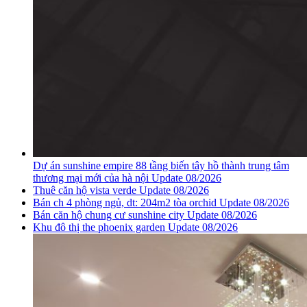
Dự án sunshine empire 88 tầng biến tây hồ thành trung tâm
thương mại mới của hà nội Update 08/2026
Thuê căn hộ vista verde Update 08/2026
Bán ch 4 phòng ngủ, dt: 204m2 tòa orchid Update 08/2026
Bán căn hộ chung cư sunshine city Update 08/2026
Khu đô thị the phoenix garden Update 08/2026