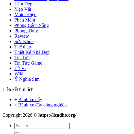
Làm Đẹp
Mẹo Vặt
Motor Điện
Phần Mềm
Phong Cách Sống
Phong Thủy
Review
Sức Khỏe
Thể thao
Thiết Kế Nhà Đẹp
Tin Tức
Tin Tức Game
Tử Vi
Wiki
Ý Nghĩa Sim
Liên kết hữu ích
+
Bánh xe đẩy
+
Bánh xe đẩy công nghiệp
Copyright 2026 ©
https://licadho.org/