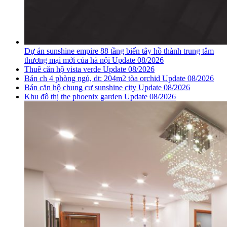
Dự án sunshine empire 88 tầng biến tây hồ thành trung tâm
thương mại mới của hà nội Update 08/2026
Thuê căn hộ vista verde Update 08/2026
Bán ch 4 phòng ngủ, dt: 204m2 tòa orchid Update 08/2026
Bán căn hộ chung cư sunshine city Update 08/2026
Khu đô thị the phoenix garden Update 08/2026