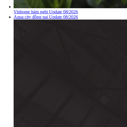
Vinhome hàm nghi Update 08/2026
Aqua city đồng nai Update 08/2026