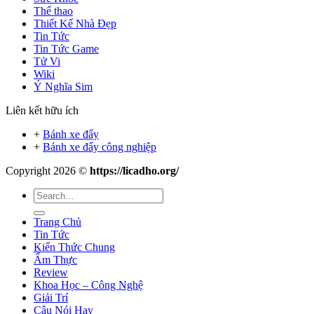
Thể thao
Thiết Kế Nhà Đẹp
Tin Tức
Tin Tức Game
Tử Vi
Wiki
Ý Nghĩa Sim
Liên kết hữu ích
+
Bánh xe đẩy
+
Bánh xe đẩy công nghiệp
Copyright 2026 ©
https://licadho.org/
Trang Chủ
Tin Tức
Kiến Thức Chung
Ẩm Thực
Review
Khoa Học – Công Nghệ
Giải Trí
Câu Nói Hay