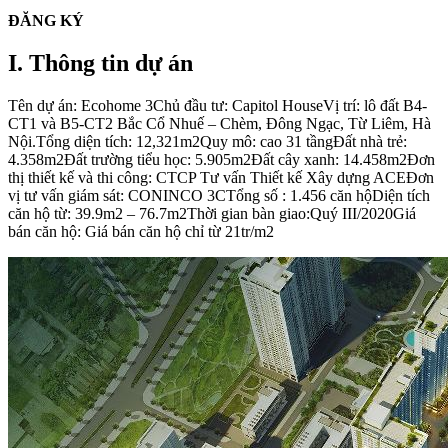
ĐĂNG KÝ
I. Thông tin dự án
Tên dự án: Ecohome 3Chủ đầu tư: Capitol HouseVị trí: lô đất B4-
CT1 và B5-CT2 Bắc Cổ Nhuế – Chèm, Đông Ngạc, Từ Liêm, Hà
Nội.Tổng diện tích: 12,321m2Quy mô: cao 31 tầngĐất nhà trẻ:
4.358m2Đất trường tiểu học: 5.905m2Đất cây xanh: 14.458m2Đơn
thị thiết kế và thi công: CTCP Tư vấn Thiết kế Xây dựng ACEĐơn
vị tư vấn giám sát: CONINCO 3CTổng số : 1.456 căn hộDiện tích
căn hộ từ: 39.9m2 – 76.7m2Thời gian bàn giao:Quý III/2020Giá
bán căn hộ: Giá bán căn hộ chỉ từ 21tr/m2