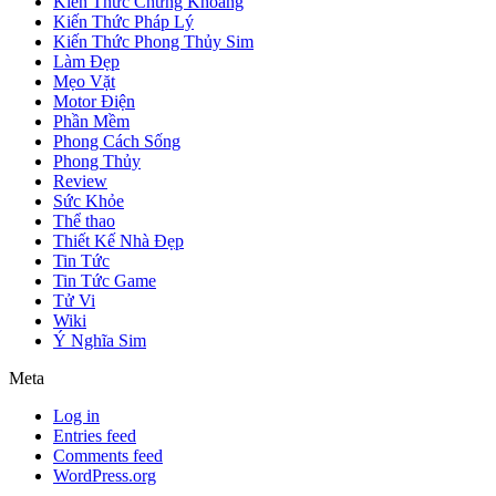
Kiến Thức Chứng Khoáng
Kiến Thức Pháp Lý
Kiến Thức Phong Thủy Sim
Làm Đẹp
Mẹo Vặt
Motor Điện
Phần Mềm
Phong Cách Sống
Phong Thủy
Review
Sức Khỏe
Thể thao
Thiết Kế Nhà Đẹp
Tin Tức
Tin Tức Game
Tử Vi
Wiki
Ý Nghĩa Sim
Meta
Log in
Entries feed
Comments feed
WordPress.org