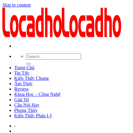
Skip to content
Trang Chủ
Tin Tức
Kiến Thức Chung
Ẩm Thực
Review
Khoa Học – Công Nghệ
Giải Trí
Câu Nói Hay
Phong Thủy
Kiến Thức Pháp Lý
-