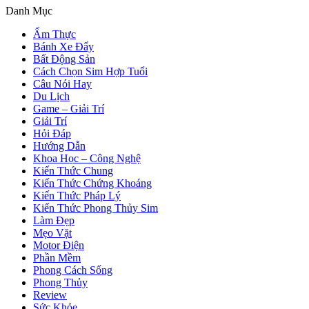
Danh Mục
Ẩm Thực
Bánh Xe Đẩy
Bất Động Sản
Cách Chọn Sim Hợp Tuổi
Câu Nói Hay
Du Lịch
Game – Giải Trí
Giải Trí
Hỏi Đáp
Hướng Dẫn
Khoa Học – Công Nghệ
Kiến Thức Chung
Kiến Thức Chứng Khoáng
Kiến Thức Pháp Lý
Kiến Thức Phong Thủy Sim
Làm Đẹp
Mẹo Vặt
Motor Điện
Phần Mềm
Phong Cách Sống
Phong Thủy
Review
Sức Khỏe