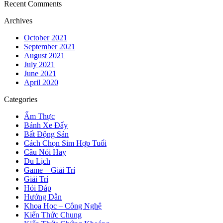
Recent Comments
Archives
October 2021
September 2021
August 2021
July 2021
June 2021
April 2020
Categories
Ẩm Thực
Bánh Xe Đẩy
Bất Động Sản
Cách Chọn Sim Hợp Tuổi
Câu Nói Hay
Du Lịch
Game – Giải Trí
Giải Trí
Hỏi Đáp
Hướng Dẫn
Khoa Học – Công Nghệ
Kiến Thức Chung