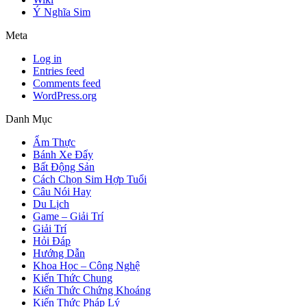
Ý Nghĩa Sim
Meta
Log in
Entries feed
Comments feed
WordPress.org
Danh Mục
Ẩm Thực
Bánh Xe Đẩy
Bất Động Sản
Cách Chọn Sim Hợp Tuổi
Câu Nói Hay
Du Lịch
Game – Giải Trí
Giải Trí
Hỏi Đáp
Hướng Dẫn
Khoa Học – Công Nghệ
Kiến Thức Chung
Kiến Thức Chứng Khoáng
Kiến Thức Pháp Lý