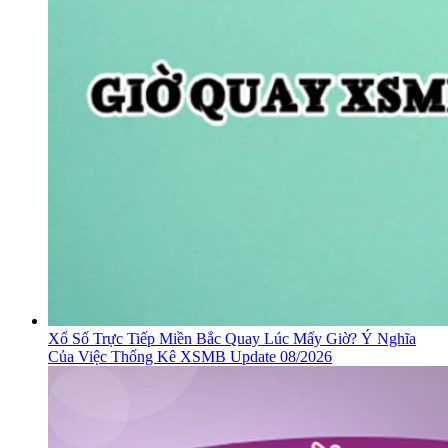
Xổ Số Trực Tiếp Miền Bắc Quay Lúc Mấy Giờ? Ý Nghĩa
Của Việc Thống Kê XSMB Update 08/2026