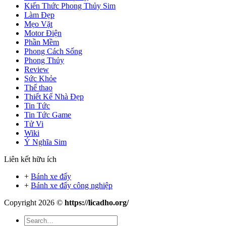
Kiến Thức Phong Thủy Sim
Làm Đẹp
Mẹo Vặt
Motor Điện
Phần Mềm
Phong Cách Sống
Phong Thủy
Review
Sức Khỏe
Thể thao
Thiết Kế Nhà Đẹp
Tin Tức
Tin Tức Game
Tử Vi
Wiki
Ý Nghĩa Sim
Liên kết hữu ích
+
Bánh xe đẩy
+
Bánh xe đẩy công nghiệp
Copyright 2026 ©
https://licadho.org/