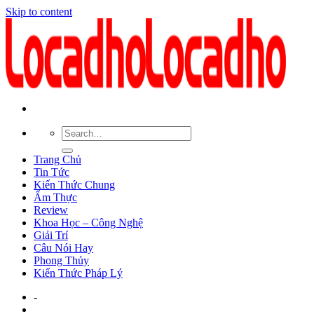
Skip to content
Trang Chủ
Tin Tức
Kiến Thức Chung
Ẩm Thực
Review
Khoa Học – Công Nghệ
Giải Trí
Câu Nói Hay
Phong Thủy
Kiến Thức Pháp Lý
-