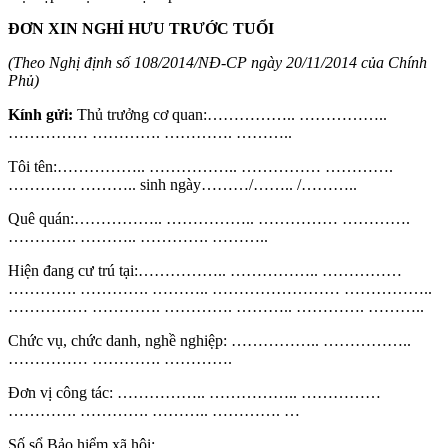
ĐƠN XIN NGHỈ HƯU TRƯỚC TUỔI
(Theo Nghị định số 108/2014/NĐ-CP ngày 20/11/2014 của Chính
Phủ)
Kính gửi:
Thủ trưởng cơ quan:…………….. ……………..
…………… …………. …………. ………..
Tôi tên:…………….. …………….. …………… ………….
…………. ……….. sinh ngày………/…….. /………..
Quê quán:…………….. …………….. …………… ………….
…………. ……….. …………. ………..
Hiện đang cư trú tại:…………….. …………….. ……………
…………. …………. ……….. …………………… ……………..
…………… …………. …………. ……….. …………. ………..
Chức vụ, chức danh, nghề nghiệp: …………….. ……………..
…………… …………. ………….
Đơn vị công tác: …………….. …………….. ……………
…………. …………. ……….. …………. …
Số sổ Bảo hiểm xã hội:…………….. …………….. ……………