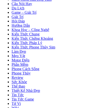
Câu Nói Hay
Du Lịch
Game – Giải Trí
Giải Trí
Hỏi Đáp
Hướng Dẫn
Khoa Học – Công Nghệ
Kiến Thức Chung
Kiến Thức Chứng Khoáng
Kiến Thức Pháp Lý
Kiến Thức Phong Thủy Sim
Làm Đẹp
Mẹo Vặt
Motor Điện
Phần Mềm
Phong Cách Sống
Phong Thủy
Review
Sức Khỏe
Thể thao
Thiết Kế Nhà Đẹp
Tin Tức
Tin Tức Game
Tử Vi
Wiki