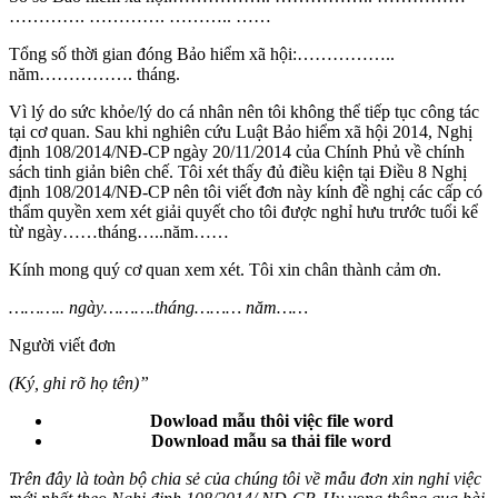
…………. …………. ……….. ……
Tổng số thời gian đóng Bảo hiểm xã hội:……………..
năm……………. tháng.
Vì lý do sức khỏe/lý do cá nhân nên tôi không thể tiếp tục công tác
tại cơ quan. Sau khi nghiên cứu Luật Bảo hiểm xã hội 2014, Nghị
định 108/2014/NĐ-CP ngày 20/11/2014 của Chính Phủ về chính
sách tinh giản biên chế. Tôi xét thấy đủ điều kiện tại Điều 8 Nghị
định 108/2014/NĐ-CP nên tôi viết đơn này kính đề nghị các cấp có
thẩm quyền xem xét giải quyết cho tôi được nghỉ hưu trước tuổi kể
từ ngày……tháng…..năm……
Kính mong quý cơ quan xem xét. Tôi xin chân thành cảm ơn.
……….. ngày……….tháng……… năm……
Người viết đơn
(Ký, ghi rõ họ tên)”
Dowload mẫu thôi việc file word
Download mẫu sa thải file word
Trên đây là toàn bộ chia sẻ của chúng tôi về mẫu đơn xin nghỉ việc