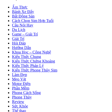
Ẩm Thực
Bánh Xe Đẩy
Bất Động Sản
Cách Chọn Sim Hợp Tuổi
Câu Nói Hay
Du Lịch
Game – Giải Trí
Giải Trí
Hỏi Đáp
Hướng Dẫn
Khoa Học – Công Nghệ
Kiến Thức Chung
Kiến Thức Chứng Khoáng
Kiến Thức Pháp Lý
Kiến Thức Phong Thủy Sim
Làm Đẹp
Mẹo Vặt
Motor Điện
Phần Mềm
Phong Cách Sống
Phong Thủy
Review
Sức Khỏe
Thể thao