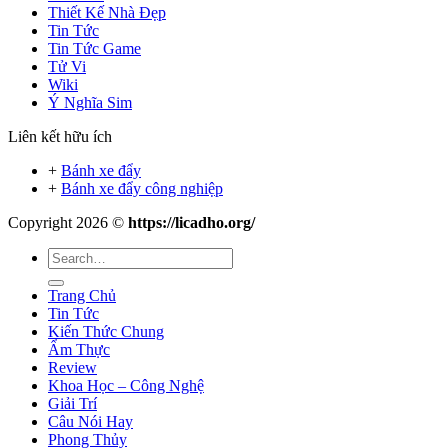
Thiết Kế Nhà Đẹp
Tin Tức
Tin Tức Game
Tử Vi
Wiki
Ý Nghĩa Sim
Liên kết hữu ích
+
Bánh xe đẩy
+
Bánh xe đẩy công nghiệp
Copyright 2026 ©
https://licadho.org/
Trang Chủ
Tin Tức
Kiến Thức Chung
Ẩm Thực
Review
Khoa Học – Công Nghệ
Giải Trí
Câu Nói Hay
Phong Thủy