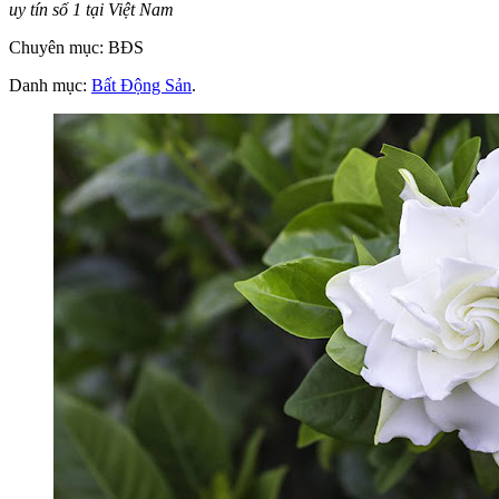
uy tín số 1 tại Việt Nam
Chuyên mục: BĐS
Danh mục:
Bất Động Sản
.