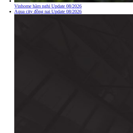
Vinhome hàm nghi Update 08/2026
Aqua city đồng nai Update 08/2026