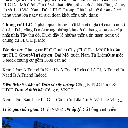
FLC Đại Mỗ được đầu tư và phát triển bởi tập đoàn bất động sản uy
tín số 1 tại Việt Nam. Đó là FLC Group. Chính vì thế dự án đã có
tiếng vang lớn ngay từ giai đoạn khởi công xây dựng
Chung cư FLC
là phần quan trọng nhất làm nên giá trị của toàn bộ
dự án. Đây cũng là một trong những khu đô thị hạng sang cao cấp
nhất phía Tây thủ đô. Dưới đây là những thông tin quan trọng về
chung cư FLC Đại Mỗ:
Tên dự án:
Chung cư FLC Garden City (FLC Đại Mỗ)
Chủ đầu
tư:
FLC Group
Vị trí dự án
: Đại Mỗ, quận Nam Từ Liêm
Quy mô:
5 block chung cư gồm 1638 căn hộ.
Xem thêm: A Friend In Need Is A Friend Indeed Là Gì, A Friend In
Need Is A Friend Indeed
Diện tích:
53.440 m2
Đơn vị xây dựng:
Công ty FLC Faros &
UDIC.
Đơn vị thiết kế:
Công ty VNCC.
Xem thêm: Sau Like Là Gì – Cấu Trúc Like To V Và Like Ving _
Thời gian bàn giao:
Quý IV/2021.
Pháp lý:
Sổ hồng vĩnh viễn