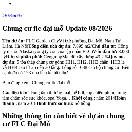
-
Bất Động Sản
Chung cư flc đại mỗ Update 08/2026
Tên dự án:
FLC Garden City
Vị trí:
phường Đại Mỗ, Nam Từ
Liêm, Hà Nội
Tổng diện tích dự án:
7.895 m2/
Chủ đầu tư:
Công
ty địa ốc Alaska (công ty con của tập đoàn FLC)
Vốn đầu tư:
8.000
tỷ
Đơn vị phân phối:
CengroupMật độ xây dựng 49,2 %
Quy mô
dự án:
5 tòa tháp chung cư gồm: HH1, HH2, HH3 chẵn, HH3 lẻ
và HH4 cao từ 25 đến 30 tầng. Tổng số 1638 căn hộ chung cư. Bên
cạnh đó có 153 nhà liền kề biệt thự.
Bạn đang xem: Chung cư flc đại mỗ
Các tiện ích:
Trung tâm thương mại, bể bơi, rạp chiếu phim, trung
tâm chăm sóc sức khỏe, spa, Yoga,…
Khởi công :
năm 2014
Hoàn
thành :
năm 2018
Hình thức sở hữu:
Sổ hồng
Những thông tin cần biết về dự án chung
cư FLC Đại Mỗ