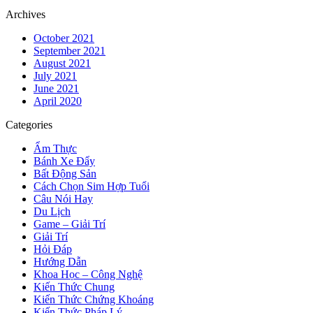
Archives
October 2021
September 2021
August 2021
July 2021
June 2021
April 2020
Categories
Ẩm Thực
Bánh Xe Đẩy
Bất Động Sản
Cách Chọn Sim Hợp Tuổi
Câu Nói Hay
Du Lịch
Game – Giải Trí
Giải Trí
Hỏi Đáp
Hướng Dẫn
Khoa Học – Công Nghệ
Kiến Thức Chung
Kiến Thức Chứng Khoáng
Kiến Thức Pháp Lý