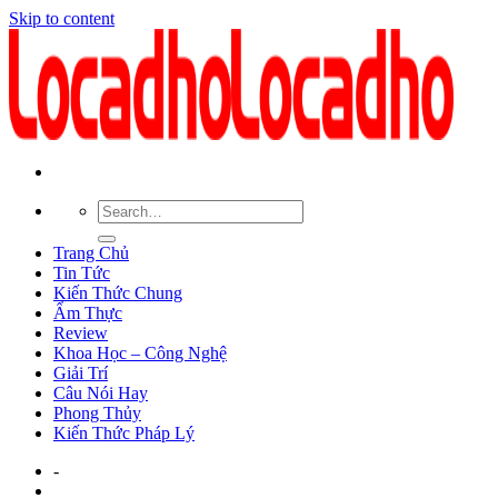
Skip to content
Trang Chủ
Tin Tức
Kiến Thức Chung
Ẩm Thực
Review
Khoa Học – Công Nghệ
Giải Trí
Câu Nói Hay
Phong Thủy
Kiến Thức Pháp Lý
-