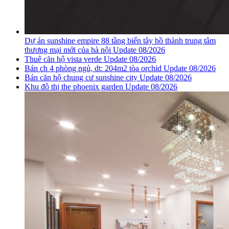
Dự án sunshine empire 88 tầng biến tây hồ thành trung tâm
thương mại mới của hà nội Update 08/2026
Thuê căn hộ vista verde Update 08/2026
Bán ch 4 phòng ngủ, dt: 204m2 tòa orchid Update 08/2026
Bán căn hộ chung cư sunshine city Update 08/2026
Khu đô thị the phoenix garden Update 08/2026