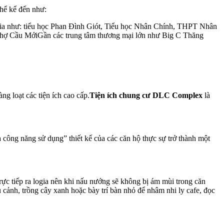
hể kể đến như:
ia như: tiểu học Phan Đình Giót, Tiểu học Nhân Chính, THPT Nhân
chợ Cầu MớiGần các trung tâm thương mại lớn như Big C Thăng
ng loạt các tiện ích cao cấp.
Tiện ích chung cư DLC Complex
là
óa công năng sử dụng” thiết kế của các căn hộ thực sự trở thành một
trực tiếp ra logia nên khi nấu nướng sẽ không bị ám mùi trong căn
 cảnh, trồng cây xanh hoặc bày trí bàn nhỏ để nhâm nhi ly cafe, đọc