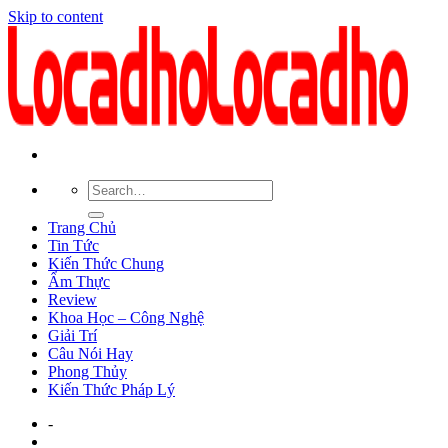
Skip to content
Trang Chủ
Tin Tức
Kiến Thức Chung
Ẩm Thực
Review
Khoa Học – Công Nghệ
Giải Trí
Câu Nói Hay
Phong Thủy
Kiến Thức Pháp Lý
-