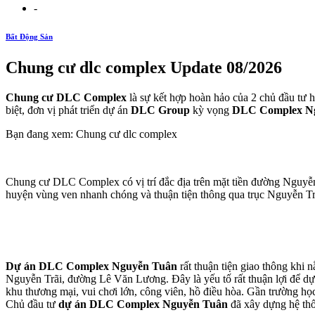
-
Bất Động Sản
Chung cư dlc complex Update 08/2026
Chung cư DLC Complex
là sự kết hợp hoàn hảo của 2 chủ đầu tư h
biệt, đơn vị phát triển dự án
DLC Group
kỳ vọng
DLC Complex N
Bạn đang xem: Chung cư dlc complex
Chung cư DLC Complex có vị trí đắc địa trên mặt tiền đường Nguyễ
huyện vùng ven nhanh chóng và thuận tiện thông qua trục Nguyễn T
Dự án DLC Complex Nguyễn Tuân
rất thuận tiện giao thông khi 
Nguyễn Trãi, đường Lê Văn Lương. Đây là yếu tố rất thuận lợi để dự
khu thương mại, vui chơi lớn, công viên, hồ điều hòa. Gần trường học
Chủ đầu tư
dự án DLC Complex Nguyễn Tuân
đã xây dựng hệ thố