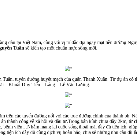
àng đầu tại Việt Nam, cùng với vị trí đắc địa ngay mặt tiền đường Ng
guyễn Tuân
sẽ kiến tạo một chuẩn mực sống mới.
n Tuân, tuyến đường huyết mạch của quận Thanh Xuân. Từ dự án có th
rãi – Khuất Duy Tiến – Láng – Lê Văn Lương.
nằm trên các tuyến đường nối với các trục đường chính của thành ph. 
 án thành công về xã hội và đầu tư.Trong bán kính chưa đầy 2km, từ
c
, bệnh viện…Nhằm mang lại cuộc sống thoải mái đầy đủ tiện ích, giúp vơ
ng tiện ích đầy đủ cùng dịch vụ hoàn hảo, chia sẻ những nhu cầu dù là