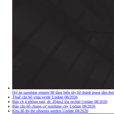
Dự án sunshine empire 88 tầng biến tây hồ thành trung tâm th
Thuê căn hộ vista verde Update 08/2026
Bán ch 4 phòng ngủ, dt: 204m2 tòa orchid Update 08/2026
Bán căn hộ chung cư sunshine city Update 08/2026
Khu đô thị the phoenix garden Update 08/2026