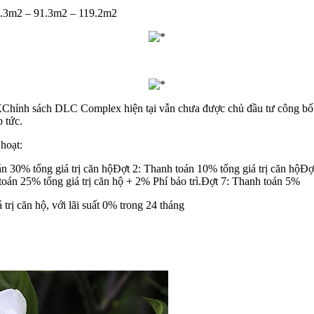
9.3m2 – 91.3m2 – 119.2m2
X
Chính sách DLC Complex hiện tại vẫn chưa được chủ đầu tư công bố ch
p tức.
hoạt:
án 30% tổng giá trị căn hộĐợt 2: Thanh toán 10% tổng giá trị căn hộĐ
 toán 25% tổng giá trị căn hộ + 2% Phí bảo trì.Đợt 7: Thanh toán 5%
rị căn hộ, với lãi suất 0% trong 24 tháng