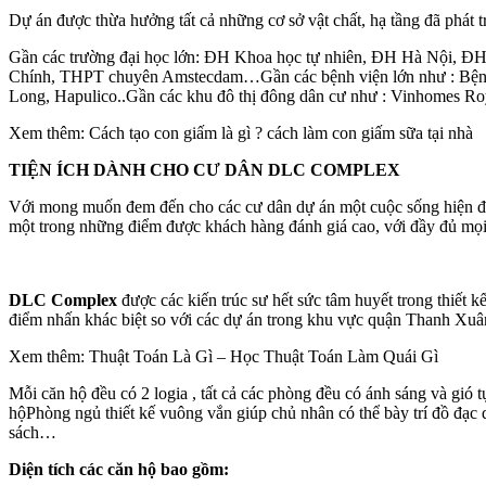
Dự án được thừa hưởng tất cả những cơ sở vật chất, hạ tầng đã phát 
Gần các trường đại học lớn: ĐH Khoa học tự nhiên, ĐH Hà Nội, Đ
Chính, THPT chuyên Amstecdam…Gần các bệnh viện lớn như : Bệnh 
Long, Hapulico..Gần các khu đô thị đông dân cư như : Vinhomes Ro
Xem thêm: Cách tạo con giấm là gì ? cách làm con giấm sữa tại nhà
TIỆN ÍCH DÀNH CHO CƯ DÂN DLC COMPLEX
Với mong muốn đem đến cho các cư dân dự án một cuộc sống hiện đại
một trong những điểm được khách hàng đánh giá cao, với đầy đủ mọi t
DLC Complex
được các kiến trúc sư hết sức tâm huyết trong thiết k
điểm nhấn khác biệt so với các dự án trong khu vực quận Thanh Xuâ
Xem thêm: Thuật Toán Là Gì – Học Thuật Toán Làm Quái Gì
Mỗi căn hộ đều có 2 logia , tất cả các phòng đều có ánh sáng và gió t
hộPhòng ngủ thiết kế vuông vắn giúp chủ nhân có thể bày trí đồ đạc d
sách…
Diện tích các căn hộ bao gồm: