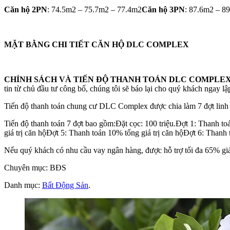
Căn hộ 2PN
: 74.5m2 – 75.7m2 – 77.4m2
Căn hộ 3PN
: 87.6m2 – 8
MẶT BẰNG CHI TIẾT CĂN HỘ DLC COMPLEX
CHÍNH SÁCH VÀ TIẾN ĐỘ THANH TOÁN DLC COMPLE
tin từ chủ đầu tư công bố, chúng tôi sẽ báo lại cho quý khách ngay lậ
Tiến độ thanh toán chung cư DLC Complex được chia làm 7 đợt linh 
Tiến độ thanh toán 7 đợt bao gồm:Đặt cọc: 100 triệu.Đợt 1: Thanh to
giá trị căn hộĐợt 5: Thanh toán 10% tổng giá trị căn hộĐợt 6: Thanh
Nếu quý khách có nhu cầu vay ngân hàng, được hỗ trợ tối đa 65% giá t
Chuyên mục: BĐS
Danh mục:
Bất Động Sản
.