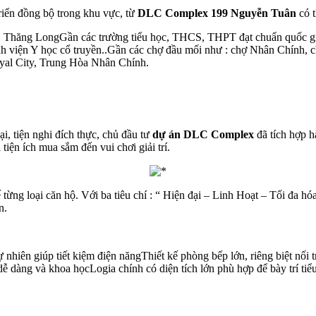
triển đồng bộ trong khu vực, từ
DLC Complex 199 Nguyễn Tuân
có t
H Thăng LongGần các trường tiểu học, THCS, THPT đạt chuẩn quốc g
viện Y học cổ truyền..Gần các chợ đầu mối như : chợ Nhân Chính, 
yal City, Trung Hòa Nhân Chính.
, tiện nghi đích thực, chủ đầu tư
dự án DLC Complex
đã tích hợp hà
iện ích mua sắm đến vui chơi giải trí.
ế từng loại căn hộ. Với ba tiêu chí : “ Hiện đại – Linh Hoạt – Tối đa h
n.
ự nhiên giúp tiết kiệm điện năngThiết kế phòng bếp lớn, riêng biệt nối 
ễ dàng và khoa họcLogia chính có diện tích lớn phù hợp để bày trí tiểu